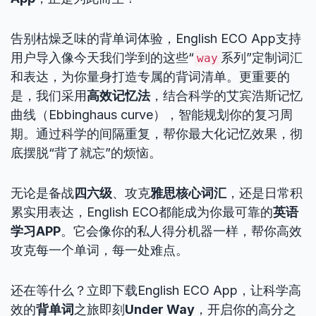
告别枯燥乏味的背单词体验，English ECO App支持
用户导入像今天我们学到的这些“
系列”定制词汇
way
和表达，为你量身打造专属的背词清单。更重要的
是，我们采用
高效记忆法
，结合科学的艾宾浩斯记忆
曲线（Ebbinghaus curve），智能规划你的复习周
期。通过科学的间隔重复，帮你最大化记忆效果，彻
底摆脱“背了就忘”的烦恼。
无论是备战
四六级
、攻克
雅思核心词汇
，还是日常积
累实用表达，English ECO都能成为你最可靠的
英语
学习APP
。它会像你的私人得分机器一样，帮你高效
攻克每一个单词，每一处难点。
还在等什么？立即下载English ECO App，让科学高
效的
背单词
之旅即刻
Under Way
，开启你的高分之