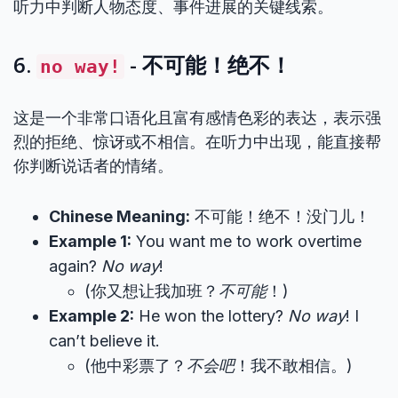
听力中判断人物态度、事件进展的关键线索。
6.
- 不可能！绝不！
no way!
这是一个非常口语化且富有感情色彩的表达，表示强
烈的拒绝、惊讶或不相信。在听力中出现，能直接帮
你判断说话者的情绪。
Chinese Meaning:
不可能！绝不！没门儿！
Example 1:
You want me to work overtime
again?
No way
!
(你又想让我加班？
不可能
！)
Example 2:
He won the lottery?
No way
! I
can’t believe it.
(他中彩票了？
不会吧
！我不敢相信。)