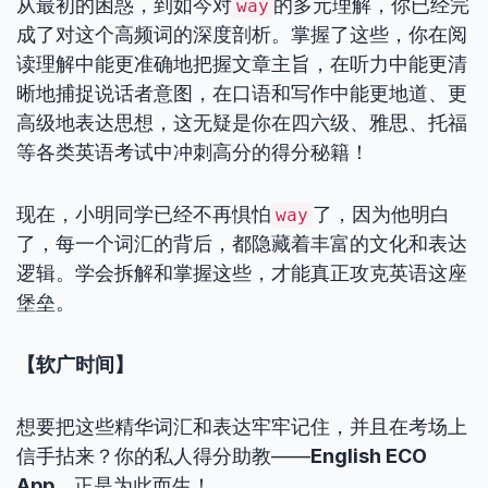
从最初的困惑，到如今对
的多元理解，你已经完
way
成了对这个高频词的深度剖析。掌握了这些，你在阅
读理解中能更准确地把握文章主旨，在听力中能更清
晰地捕捉说话者意图，在口语和写作中能更地道、更
高级地表达思想，这无疑是你在四六级、雅思、托福
等各类英语考试中冲刺高分的得分秘籍！
现在，小明同学已经不再惧怕
了，因为他明白
way
了，每一个词汇的背后，都隐藏着丰富的文化和表达
逻辑。学会拆解和掌握这些，才能真正攻克英语这座
堡垒。
【软广时间】
想要把这些精华词汇和表达牢牢记住，并且在考场上
信手拈来？你的私人得分助教——
English ECO
App
，正是为此而生！