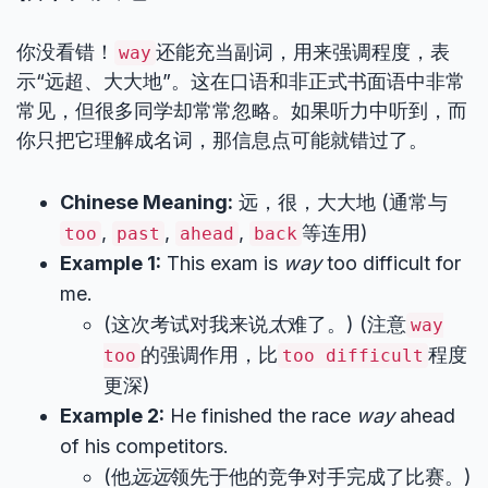
你没看错！
还能充当副词，用来强调程度，表
way
示“远超、大大地”。这在口语和非正式书面语中非常
常见，但很多同学却常常忽略。如果听力中听到，而
你只把它理解成名词，那信息点可能就错过了。
Chinese Meaning:
远，很，大大地 (通常与
,
,
,
等连用)
too
past
ahead
back
Example 1:
This exam is
way
too difficult for
me.
(这次考试对我来说
太
难了。) (注意
way
的强调作用，比
程度
too
too difficult
更深)
Example 2:
He finished the race
way
ahead
of his competitors.
(他
远远
领先于他的竞争对手完成了比赛。)