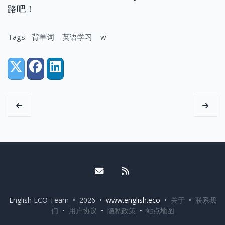
路吧！
Tags:
背单词
英语学习
w
Share:
X (Twitter)
Facebook
LinkedIn
Email me
RSS
English ECO Team • 2026 •
www.english.eco
•
关于
•
联系我
们
•
用户协议
•
隐私政策
•
站点地图