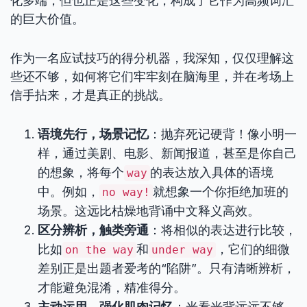
化多端，但也正是这些变化，构成了它作为高频词汇
的巨大价值。
作为一名应试技巧的得分机器，我深知，仅仅理解这
些还不够，如何将它们牢牢刻在脑海里，并在考场上
信手拈来，才是真正的挑战。
语境先行，场景记忆
：抛弃死记硬背！像小明一
样，通过美剧、电影、新闻报道，甚至是你自己
的想象，将每个
的表达放入具体的语境
way
中。例如，
就想象一个你拒绝加班的
no way!
场景。这远比枯燥地背诵中文释义高效。
区分辨析，触类旁通
：将相似的表达进行比较，
比如
和
，它们的细微
on the way
under way
差别正是出题者爱考的“陷阱”。只有清晰辨析，
才能避免混淆，精准得分。
主动运用，强化肌肉记忆
：光看光背远远不够。