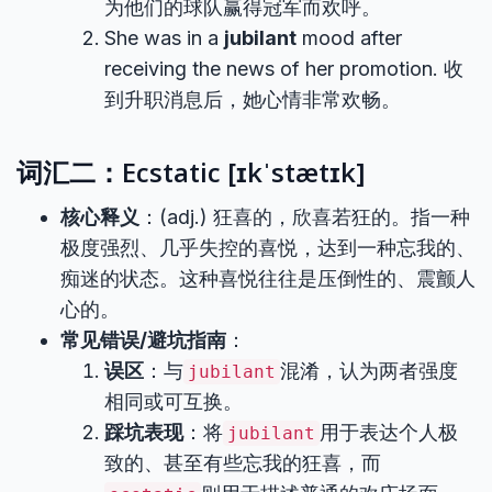
为他们的球队赢得冠军而欢呼。
She was in a
jubilant
mood after
receiving the news of her promotion. 收
到升职消息后，她心情非常欢畅。
词汇二：Ecstatic [ɪkˈstætɪk]
核心释义
：(adj.) 狂喜的，欣喜若狂的。指一种
极度强烈、几乎失控的喜悦，达到一种忘我的、
痴迷的状态。这种喜悦往往是压倒性的、震颤人
心的。
常见错误/避坑指南
：
误区
：与
混淆，认为两者强度
jubilant
相同或可互换。
踩坑表现
：将
用于表达个人极
jubilant
致的、甚至有些忘我的狂喜，而