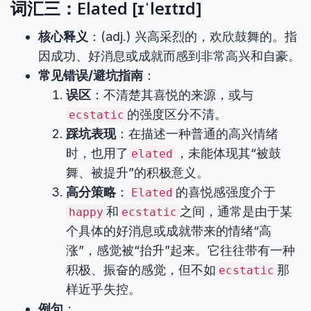
词汇三：Elated [ɪˈleɪtɪd]
核心释义
：(adj.) 兴高采烈的，欢欣鼓舞的。指
因成功、好消息或成就而感到非常高兴和自豪。
常见错误/避坑指南
：
误区
：不清楚其喜悦的来源，或与
的强度区分不清。
ecstatic
踩坑表现
：在描述一种普通的高兴情绪
时，也用了
，未能体现其“被鼓
elated
舞、被提升”的积极意义。
高分策略
：
的喜悦感强度介于
Elated
和
之间，通常是由于某
happy
ecstatic
个具体的好消息或成就带来的情绪“高
涨”，感觉被“抬升”起来。它往往带有一种
积极、振奋的感觉，但不如
那
ecstatic
样近乎失控。
例句
：