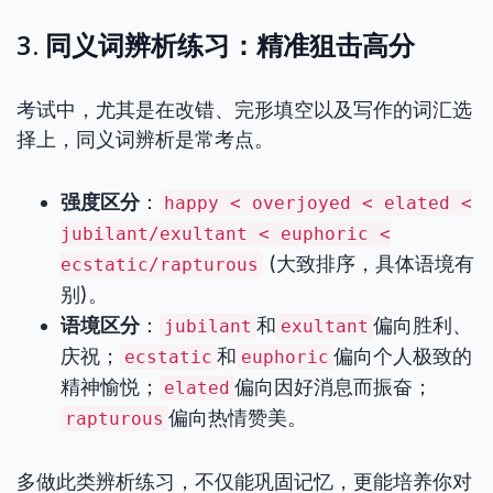
3. 同义词辨析练习：精准狙击高分
考试中，尤其是在改错、完形填空以及写作的词汇选
择上，同义词辨析是常考点。
强度区分
：
happy < overjoyed < elated <
jubilant/exultant < euphoric <
(大致排序，具体语境有
ecstatic/rapturous
别)。
语境区分
：
和
偏向胜利、
jubilant
exultant
庆祝；
和
偏向个人极致的
ecstatic
euphoric
精神愉悦；
偏向因好消息而振奋；
elated
偏向热情赞美。
rapturous
多做此类辨析练习，不仅能巩固记忆，更能培养你对