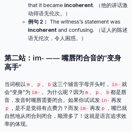
that it became
incoherent
. （他的讲话激
动得语无伦次。）
例句 2：
The witness’s statement was
incoherent
and confusing. （证人的陈述
语无伦次，令人困惑。）
第二站：im- —— 嘴唇闭合音的“变身
高手”
当词根以
、
、
这三个辅音字母开头时，
就
m
p
b
in-
会“变身”为
。为什么呢？因为
、
、
都是唇
im-
m
p
b
音，发音时嘴唇需要闭合。如果你试试发
再发
in-
，是不是觉得有点费力？而发
再发
，嘴巴就
p
im-
p
自然地从闭合到闭合，顺滑多了！这就是语言追求效
率的体现。