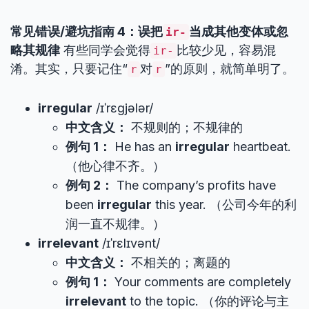
常见错误/避坑指南 4：误把
当成其他变体或忽
ir-
略其规律
有些同学会觉得
比较少见，容易混
ir-
淆。其实，只要记住“
对
”的原则，就简单明了。
r
r
irregular
/ɪˈrɛɡjələr/
中文含义：
不规则的；不规律的
例句 1：
He has an
irregular
heartbeat.
（他心律不齐。）
例句 2：
The company’s profits have
been
irregular
this year. （公司今年的利
润一直不规律。）
irrelevant
/ɪˈrɛlɪvənt/
中文含义：
不相关的；离题的
例句 1：
Your comments are completely
irrelevant
to the topic. （你的评论与主