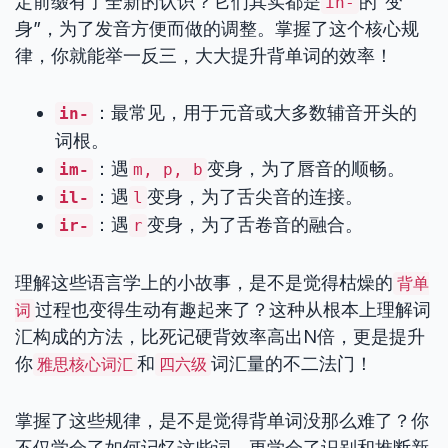
定前缀有了全新的认识？它们其实都是
的“变
in-
身”，为了发音方便而做的调整。掌握了这个核心规
律，你就能举一反三，大大提升背单词的效率！
：最常见，用于元音或大多数辅音开头的
in-
词根。
：遇
变身，为了唇音的顺畅。
im-
m, p, b
：遇
变身，为了舌尖音的连接。
il-
l
：遇
变身，为了舌卷音的融合。
ir-
r
理解这些语言学上的小故事，是不是觉得枯燥的
背单
过程也变得生动有趣起来了？这种从根本上理解词
词
汇构成的方法，比死记硬背效率高出N倍，更是提升
你
和
词汇量的不二法门！
雅思核心词汇
四六级
掌握了这些规律，是不是觉得背单词没那么难了？你
不仅学会了如何记忆这些词，更学会了识别和推断新