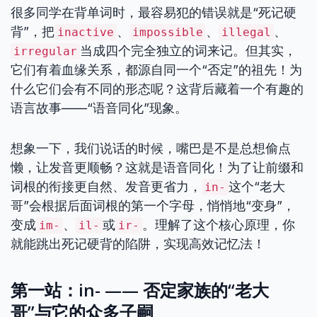
很多同学在背单词时，最容易犯的错误就是“死记硬
背”，把
、
、
、
inactive
impossible
illegal
当成四个完全独立的词来记。但其实，
irregular
它们有着血缘关系，都源自同一个“否定”的祖先！为
什么它们会有不同的形态呢？这背后藏着一个有趣的
语言故事——“语音同化”现象。
想象一下，我们说话的时候，嘴巴是不是总想偷点
懒，让发音更顺畅？这就是语音同化！为了让前缀和
词根的衔接更自然、发音更省力，
这个“老大
in-
哥”会根据后面词根的第一个字母，悄悄地“变身”，
变成
、
或
。理解了这个核心原理，你
im-
il-
ir-
就能跳出死记硬背的陷阱，实现高效记忆法！
第一站：in- —— 否定家族的“老大
哥”与它的众多子嗣