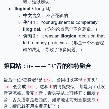
糊，难以辨认。）
illogical
/ɪˈlɒdʒɪkl/
中文含义：
不合逻辑的
例句 1：
Your argument is completely
illogical
. （你的论点完全不合逻辑。）
例句 2：
It was an
illogical
decision that
led to many problems. （那是一个不合逻
辑的决定，导致了很多问题。）
第四站：ir- —— “R”音的独特融合
最后一位“变身者”是
。当词根以字母
开头时，
ir-
r
会变成
。这和
的情况类似，都是为了让发
in-
ir-
l
音更流畅。发完
音，舌头要从上颚移开；而发
n
r
音，舌头通常是卷曲的。如果能让前缀直接变成
r
音，嘴巴就不用多费周折了！