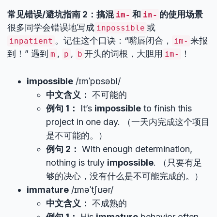
常见错误/避坑指南 2：搞混
和
的使用场景
im-
in-
很多同学会错误地写成
或
inpossible
。记住这个口诀：“嘴唇闭合，
来报
inpatient
im-
到！” 遇到
,
,
开头的词根，大胆用
！
m
p
b
im-
impossible
/ɪmˈpɒsəbl/
中文含义：
不可能的
例句 1：
It’s
impossible
to finish this
project in one day. （一天内完成这个项目
是不可能的。）
例句 2：
With enough determination,
nothing is truly
impossible
. （只要有足
够的决心，没有什么是不可能完成的。）
immature
/ɪməˈtʃʊər/
中文含义：
不成熟的
例句 1：
His
immature
behavior often