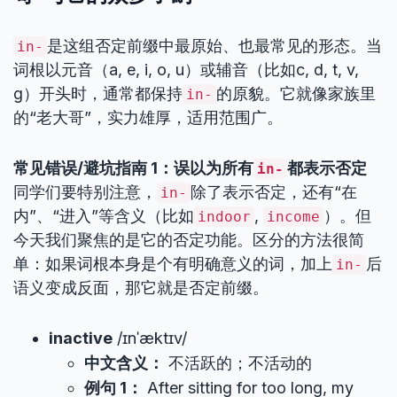
是这组否定前缀中最原始、也最常见的形态。当
in-
词根以元音（a, e, i, o, u）或辅音（比如c, d, t, v,
g）开头时，通常都保持
的原貌。它就像家族里
in-
的“老大哥”，实力雄厚，适用范围广。
常见错误/避坑指南 1：误以为所有
都表示否定
in-
同学们要特别注意，
除了表示否定，还有“在
in-
内”、“进入”等含义（比如
,
）。但
indoor
income
今天我们聚焦的是它的否定功能。区分的方法很简
单：如果词根本身是个有明确意义的词，加上
后
in-
语义变成反面，那它就是否定前缀。
inactive
/ɪnˈæktɪv/
中文含义：
不活跃的；不活动的
例句 1：
After sitting for too long, my