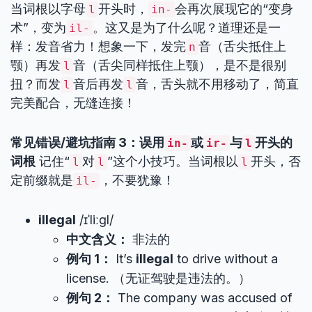
当词根以字母
开头时，
会再次展现它的“变身
l
in-
术”，变为
。这又是为了什么呢？道理还是一
il-
样：发音省力！想象一下，发完
音（舌尖抵住上
n
颚）再发
音（舌尖同样抵住上颚），是不是很别
l
扭？而发
音后再发
音，舌头就不用移动了，简直
l
l
完美配合，无缝连接！
常见错误/避坑指南 3：误用
或
与
开头的
in-
ir-
l
词根
记住“
对
”这个小技巧。当词根以
开头，否
l
l
l
定前缀就是
，不要犹豫！
il-
illegal
/ɪˈliːɡl/
中文含义：
非法的
例句 1：
It’s
illegal
to drive without a
license. （无证驾驶是违法的。）
例句 2：
The company was accused of