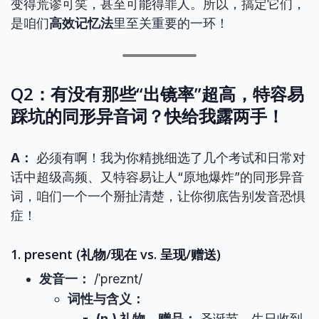
变得荒谬可笑，甚至可能得罪人。所以，搞定它们，
是咱们
高效记忆法
里至关重要的一环！
Q2：有没有那些“出镜率”超高，特容易
踩坑的同形异音词？快给我露两手！
A：
必须有啊！我为你精挑细选了几个考试和日常对
话中超级高频、又特容易让人“原地爆炸”的同形异音
词，咱们一个一个掰扯清楚，让你彻底告别发音恐惧
症！
1. present (礼物/现在 vs. 呈现/赠送)
发音一：
/ˈpreznt/
词性与含义：
(n.) 礼物，赠品：
圣诞节、生日收到