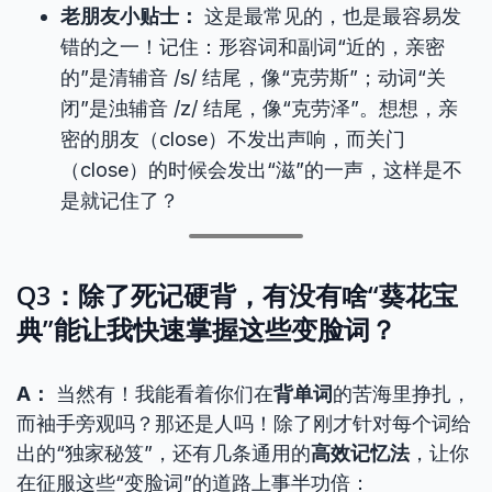
老朋友小贴士：
这是最常见的，也是最容易发
错的之一！记住：形容词和副词“近的，亲密
的”是清辅音 /s/ 结尾，像“克劳斯”；动词“关
闭”是浊辅音 /z/ 结尾，像“克劳泽”。想想，亲
密的朋友（close）不发出声响，而关门
（close）的时候会发出“滋”的一声，这样是不
是就记住了？
Q3：除了死记硬背，有没有啥“葵花宝
典”能让我快速掌握这些变脸词？
A：
当然有！我能看着你们在
背单词
的苦海里挣扎，
而袖手旁观吗？那还是人吗！除了刚才针对每个词给
出的“独家秘笈”，还有几条通用的
高效记忆法
，让你
在征服这些“变脸词”的道路上事半功倍：