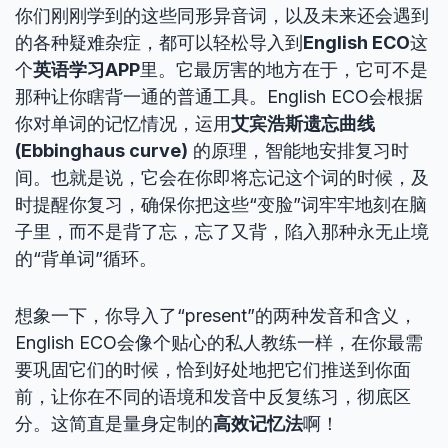
你们刚刚学到的这些同形异音词，以及未来还会遇到
的各种疑难杂症，都可以轻松导入到
English ECO
这
个
英语学习APP
里。它最厉害的地方在于，它可不是
那种让你瞎背一通的普通工具。English ECO会根据
你对单词的记忆情况，运用
艾宾浩斯遗忘曲线
(Ebbinghaus curve)
的原理，智能地安排复习时
间。也就是说，它会在你即将忘记这个词的时候，及
时提醒你复习，确保你把这些“变脸”词牢牢地刻在脑
子里，而不是背了忘，忘了又背，陷入那种永无止境
的“背单词”循环。
想象一下，你导入了“present”的两种发音和含义，
English ECO会像个贴心的私人教练一样，在你最需
要巩固它们的时候，恰到好处地把它们推送到你面
前，让你在不同的语境和发音中反复练习，彻底区
分。这简直是量身定制的
高效记忆法
啊！