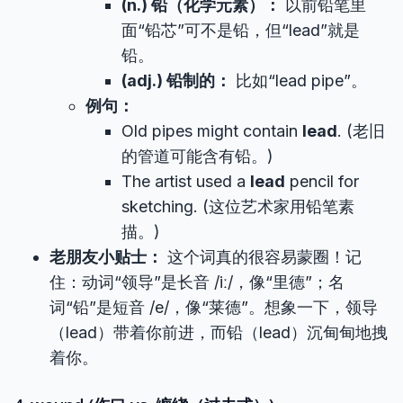
(n.) 铅（化学元素）：
以前铅笔里
面“铅芯”可不是铅，但“lead”就是
铅。
(adj.) 铅制的：
比如“lead pipe”。
例句：
Old pipes might contain
lead
. (老旧
的管道可能含有铅。)
The artist used a
lead
pencil for
sketching. (这位艺术家用铅笔素
描。)
老朋友小贴士：
这个词真的很容易蒙圈！记
住：动词“领导”是长音 /iː/，像“里德”；名
词“铅”是短音 /e/，像“莱德”。想象一下，领导
（lead）带着你前进，而铅（lead）沉甸甸地拽
着你。