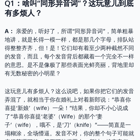
Q1：啥叫“同形异音词”？这玩意儿到底
有多烦人？
A：
亲爱的，听好了，所谓“同形异音词”，简单粗暴
地讲，就是长得一模一样，都是那几个字母，排队站
得整整齐齐，但！是！它们却有着至少两种截然不同
的发音，而且，每个发音背后都藏着一个完全不一样
的意思。是不是像极了那些表面光鲜亮丽，背地里却
有无数秘密的小明星？
这玩意儿有多烦人？这么说吧，如果你把它们的发音
弄混了，就相当于你在婚礼上对着新郎说：“恭喜你
喜提‘新娘’（wife）一朵！”结果，你却不小心说成
了“恭喜你喜提‘老婆’（Wife）的那个‘妻
子’（wife），哦不，是‘刀’（knife）”——简直是一
塌糊涂，全场懵逼。发音不对，你的整个句子可能就