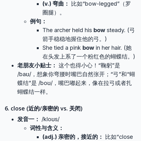
(v.) 弯曲：
比如“bow-legged”（罗
圈腿）。
例句：
The archer held his
bow
steady. (弓
箭手稳稳地握住他的弓。)
She tied a pink
bow
in her hair. (她
在头发上系了一个粉红色的蝴蝶结。)
老朋友小贴士：
这个也得小心！“鞠躬”是
/baʊ/，想象你弯腰时嘴巴自然张开；“弓”和“蝴
蝶结”是 /boʊ/，嘴巴嘟起来，像在拉弓或者扎
蝴蝶结一样。
6. close (近的/亲密的 vs. 关闭)
发音一：
/kloʊs/
词性与含义：
(adj.) 亲密的，接近的：
比如“close