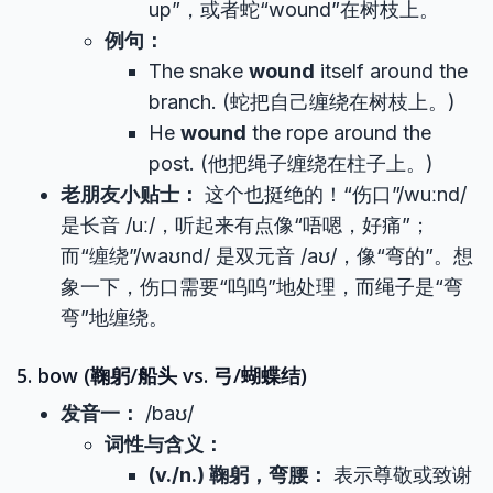
up”，或者蛇“wound”在树枝上。
例句：
The snake
wound
itself around the
branch. (蛇把自己缠绕在树枝上。)
He
wound
the rope around the
post. (他把绳子缠绕在柱子上。)
老朋友小贴士：
这个也挺绝的！“伤口”/wuːnd/
是长音 /uː/，听起来有点像“唔嗯，好痛”；
而“缠绕”/waʊnd/ 是双元音 /aʊ/，像“弯的”。想
象一下，伤口需要“呜呜”地处理，而绳子是“弯
弯”地缠绕。
5. bow (鞠躬/船头 vs. 弓/蝴蝶结)
发音一：
/baʊ/
词性与含义：
(v./n.) 鞠躬，弯腰：
表示尊敬或致谢