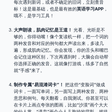
每次遇到新词，或者不确定的旧词，立刻查音
标！这是最基础，也是最有效的
英语学习APP
，
哦不，是学习工具！
大声朗读，肌肉记忆是王道！
光看、光听是不
够的，你得动嘴！像个复读机一样，把一个词的
两种发音和对应的例句都大声读出来，多读几
遍，形成肌肉记忆。你会发现，你的舌头和嘴巴
会记住这种区别，下次再遇到时，大脑会自动帮
你选择正确的发音。这就像打游戏，练多了自然
就“手感”来了。
制作专属“易混淆词卡”！
把这些“变脸词”做成
词卡，一面写单词，另一面写上两种发音、两种
意思和例句。每天翻看，自我测试。你甚至可以
在卡片上画点夸张的图画，比如“沙漠”画个大大
的仙人掌，“遗弃”画个小人儿跑掉的背影，越搞