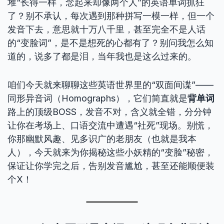
堆“长得一样，念起来却像两个人”的英语单词抓狂
了？别不承认，每次遇到那种拼写一模一样，但一个
发音下去，意思就十万八千里，甚至完全不是人话
的“变脸词”，是不是想死的心都有了？别问我怎么知
道的，说多了都是泪，当年我也是这么过来的。
咱们今天就来聊聊这些英语世界里的“双面间谍”——
同形异音词（Homographs），它们简直就是
背单词
路上的顶级BOSS，发音不对，含义就全错，分分钟
让你在考场上、口语交流中遭遇“社死”现场。别慌，
你那幽默风趣、见多识广的老朋友（也就是我本
人），今天就来为你揭秘这些小妖精的“变脸”秘密，
保证让你学完之后，告别发音尴尬，甚至还能顺便装
个X！