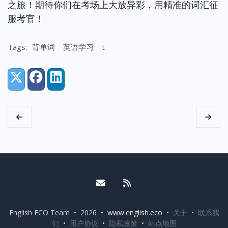
之旅！期待你们在考场上大放异彩，用精准的词汇征
服考官！
Tags:
背单词
英语学习
t
Share:
X (Twitter)
Facebook
LinkedIn
Email me
RSS
English ECO Team • 2026 •
www.english.eco
•
关于
•
联系我
们
•
用户协议
•
隐私政策
•
站点地图