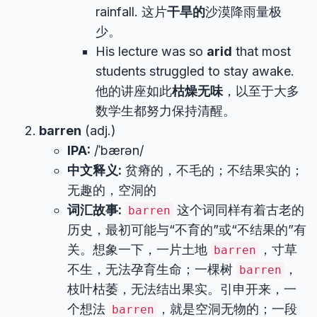
rainfall. 这片
干旱的
沙漠降雨量极
少。
His lecture was so
arid
that most
students struggled to stay awake.
他的讲座如此
枯燥无味
，以至于大多
数学生都努力保持清醒。
barren
(adj.)
IPA:
/ˈbærən/
中文释义:
贫瘠的，不毛的；不结果实的；
无趣的，空洞的
词汇故事:
这个词同样有着古老的
barren
历史，最初可能与“不育的”或“不结果的”有
关。想象一下，一片土地
，寸草
barren
不生，无法孕育生命；一棵树
，
barren
枝叶枯萎，无法结出果实。引申开来，一
个想法
，就是空洞无物的；一段
barren