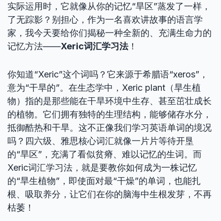
实际运用时，它就像从你的记忆“旱区”蒸发了一样，
了无踪影？别担心，作为一名喜欢讲故事的语言学
家，我今天要给你们揭秘一种全新的、充满生命力的
记忆方法——
Xeric词汇学习法
！
你知道“Xeric”这个词吗？它来源于希腊语“xeros”，
意为“干旱的”。在生态学中，Xeric plant（旱生植
物）指的是那些能在干旱环境中生存、甚至茁壮成长
的植物。它们拥有独特的生理结构，能够储存水分，
抵御酷热和干旱。这不正像我们学习英语单词的境况
吗？四六级、雅思核心词汇就像一片片等待开垦
的“旱区”，充满了看似贫瘠、难以记忆的生词。而
Xeric词汇学习法，就是要教你如何成为一株记忆
的“旱生植物”，即使面对最“干燥”的单词，也能扎
根、吸取养分，让它们在你的脑海中生根发芽，不再
枯萎！