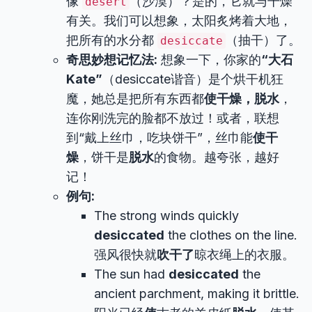
像
（沙漠）？是的，它就与干燥
desert
有关。我们可以想象，太阳炙烤着大地，
把所有的水分都
（抽干）了。
desiccate
奇思妙想记忆法:
想象一下，你家的
“大石
Kate”
（desiccate谐音）是个烘干机狂
魔，她总是把所有东西都
使干燥，脱水
，
连你刚洗完的脸都不放过！或者，联想
到“戴上丝巾，吃块饼干”，丝巾能
使干
燥
，饼干是
脱水
的食物。越夸张，越好
记！
例句:
The strong winds quickly
desiccated
the clothes on the line.
强风很快就
吹干了
晾衣绳上的衣服。
The sun had
desiccated
the
ancient parchment, making it brittle.