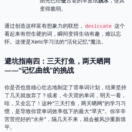
阳光已经
使
古老的羊皮纸
脱水
，使其
变得脆弱。
通过创造这样富有想象力的联想，
这个
desiccate
看起来有些生硬的词，瞬间变得生动有趣，难以忘
怀。这便是Xeric学习法的“活化记忆”魔法。
避坑指南四：三天打鱼，两天晒网
——“记忆曲线”的挑战
你是否也曾雄心壮志地制定了背单词计划，结果坚持
了几天就放弃了？或者，今天背的单词，明天一看，
哇，又全忘了！这种“三天打鱼，两天晒网”的学习习
惯，是导致你背单词效率低下的最大“旱灾”。你辛辛
苦苦挖好的“水井”，隔几天不来，就会被风沙重新填
平。