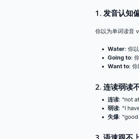
1. 发音认知
你以为单词读音 v
Water
: 你以
Going to
: 
Want to
: 
2. 连读弱读
连读
: “not a
弱读
: “I hav
失爆
: “good
3. 语速跟不