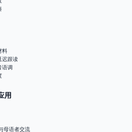
度
奏
材料
延迟跟读
音语调
度
战应用
lk：与母语者交流