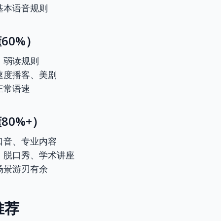
基本语音规则
60%）
、弱读规则
速度播客、美剧
正常语速
80%+）
口音、专业内容
、脱口秀、学术讲座
场景游刃有余
推荐