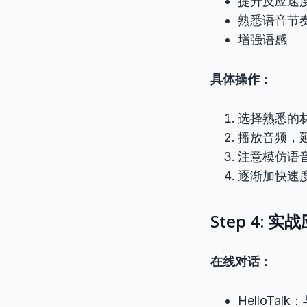
提升反应速
熟悉语音节
增强语感
具体操作：
选择熟悉的
播放音频，
注意模仿语
逐渐加快速
Step 4: 实
在线对话：
HelloTa