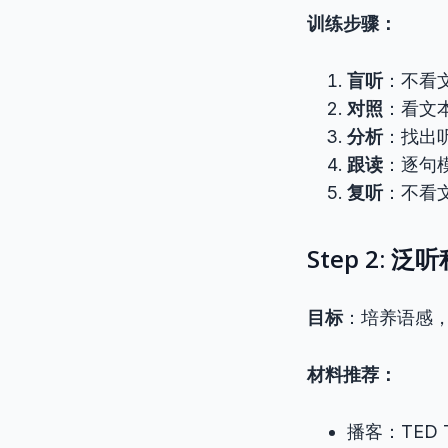
训练步骤：
盲听
：不看
对照
：看文
分析
：找出
跟读
：逐句
复听
：不看
Step 2:
目标
：培养语感
材料推荐：
播客：TED Ta