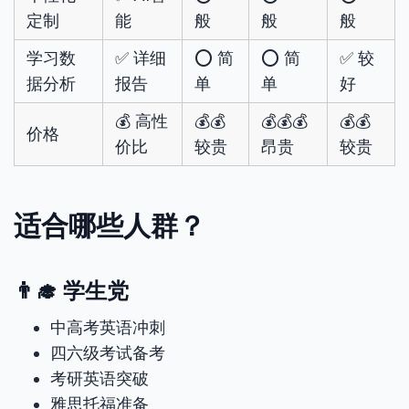
定制
能
般
般
般
学习数
✅ 详细
⭕ 简
⭕ 简
✅ 较
据分析
报告
单
单
好
💰 高性
💰💰
💰💰💰
💰💰
价格
价比
较贵
昂贵
较贵
适合哪些人群？
👨‍🎓 学生党
中高考英语冲刺
四六级考试备考
考研英语突破
雅思托福准备