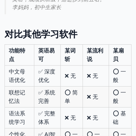
李妈妈，初中生家长
对比其他学习软件
功能特
英语易
某词
某流利
某扇
点
可
斩
说
贝
中文母
✅ 深度
⭕ 一
❌ 无
❌ 无
语优化
优化
般
联想记
✅ 系统
⭕ 简
⭕ 一
❌ 无
忆法
完善
单
般
语法系
✅ 完整
⭕ 基
❌ 无
❌ 无
统学习
体系
础
个性化
✅ AI智
⭕ 一
⭕ 一
⭕ 一