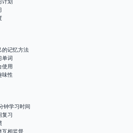
习计划
习
度
己的记忆方法
习单词
合使用
趣味性
0分钟学习时间
间复习
惯
伴互相监督