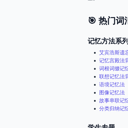
🎯 热门
记忆方法系
艾宾浩斯遗
记忆宫殿法
词根词缀记
联想记忆法
语境记忆法
图像记忆法
故事串联记
分类归纳记
学生专题