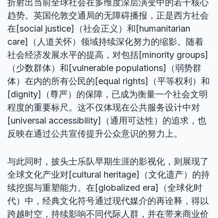
折射出当前全球社会在多维度深层演变中的若干核心
趋势。英国伦敦交通局的无障碍播报，正是西方社会
在[social justice]（社会正义）和[humanitarian
care]（人道关怀）领域持续深化努力的缩影。随着
社会经济发展水平的提高，对包括[minority groups]
（少数群体）和[vulnerable populations]（弱势群
体）在内的所有公民的[equal rights]（平等权利）和
[dignity]（尊严）的保障，已成为衡量一个社会文明
程度的重要标尺。这不仅体现在公共服务设计中对
[universal accessibility]（通用可达性）的追求，也
反映在通过公共宣传提升公众意识的努力上。
与此同时，披头士乐队早期生涯的影视化，则展现了
全球文化产业对[cultural heritage]（文化遗产）的持
续挖掘与重塑能力。在[globalized era]（全球化时
代）中，经典文化符号通过现代媒介的再诠释，得以
跨越时空，持续影响不同代际人群，并在带来商业价