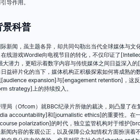
与引导作用。
背景科普
国际新闻，虽主题各异，却共同勾勒出当代全球媒体与文
游戏Wordle向电视节目的转化，不仅印证了[Intellectual
on]的强大潜力，更昭示着数字内容与传统媒体之间日益深入的[con
力日益碎片化的当下，媒体机构正积极探索如何将成熟的
ience expansion]与[engagement retention
tform strategy]上的持续投入。
理局（Ofcom）就BBC纪录片所做的裁决，则凸显了在
 accountability]和[journalistic ethics]的重
iscourse polarization]的时代，独立监管机构对于维护[broa
s]、确保新闻内容的客观公正，以及保障公众知情权方面扮演