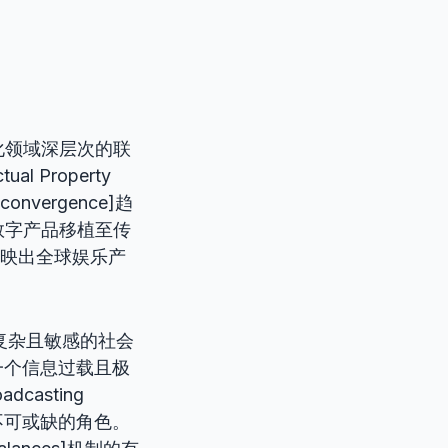
化领域深层次的联
 Property
vergence]趋
数字产品移植至传
]，这反映出全球娱乐产
复杂且敏感的社会
要性。在一个信息过载且极
dcasting
着不可或缺的角色。