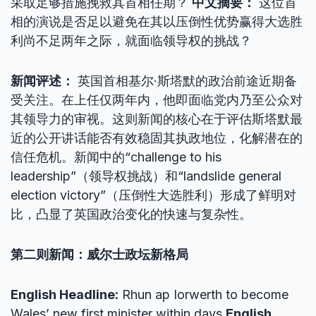
采取足够措施挽救其首相任期？
中文摘要：
这位首
相的演说是否足以避免在其以压倒性优势赢得大选胜
利尚不足两年之际，就面临领导权的挑战？
新闻评述：
英国首相基尔·斯塔默的政治前途近期备
受关注。在上任仅两年内，他即面临党内乃至公众对
其领导力的审视。这则新闻的核心在于评估斯塔默最
近的公开讲话能否有效稳固其执政地位，化解潜在的
信任危机。新闻中的“challenge to his
leadership”（领导权挑战）和“landslide general
election victory”（压倒性大选胜利）形成了鲜明对
比，凸显了英国政治变化的快速与复杂性。
第二则新闻：威尔士政坛新格局
English Headline:
Rhun ap Iorwerth to become
Wales’ new first minister within days
English