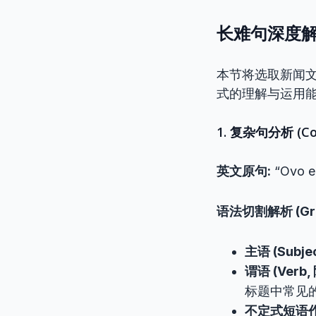
长难句深度解析 (
本节将选取新闻
式的理解与运用
1. 复杂句分析 (Comp
英文原句:
“Ovo en
语法切割解析 (Gram
主语 (Subjec
谓语 (Verb
标题中常见
不定式短语作宾语补