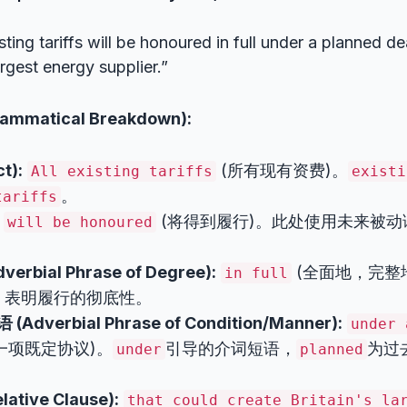
sting tariffs will be honoured in full under a planned de
argest energy supplier.”
matical Breakdown):
t):
(所有现有资费)。
All existing tariffs
existi
。
tariffs
(将得到履行)。此处使用未来被
will be honoured
rbial Phrase of Degree):
(全面地，完整
in full
，表明履行的彻底性。
Adverbial Phrase of Condition/Manner):
under 
一项既定协议)。
引导的介词短语，
为过
under
planned
tive Clause):
that could create Britain's la