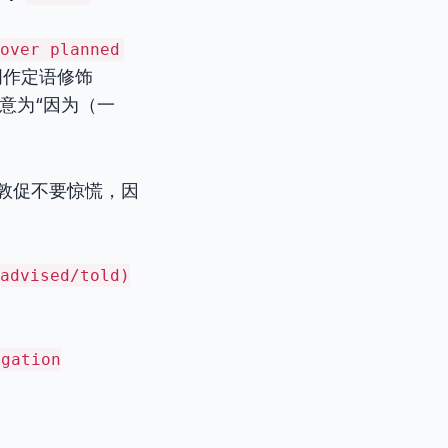
over planned
词作定语修饰
意为“因为（一
被敦促不要惊慌，因
dvised/told)
igation