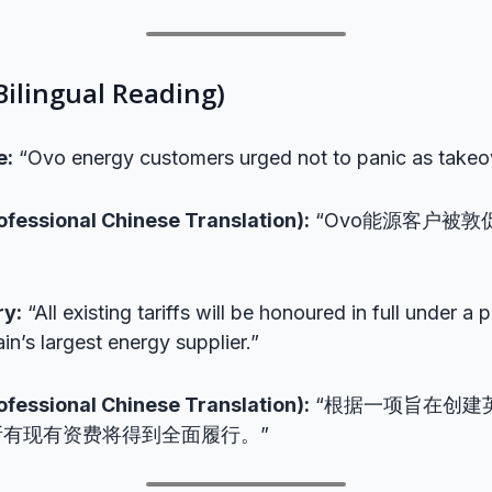
ingual Reading)
e:
“Ovo energy customers urged not to panic as takeo
sional Chinese Translation):
“Ovo能源客户被
y:
“All existing tariffs will be honoured in full under a 
ain’s largest energy supplier.”
sional Chinese Translation):
“根据一项旨在创建
有现有资费将得到全面履行。”