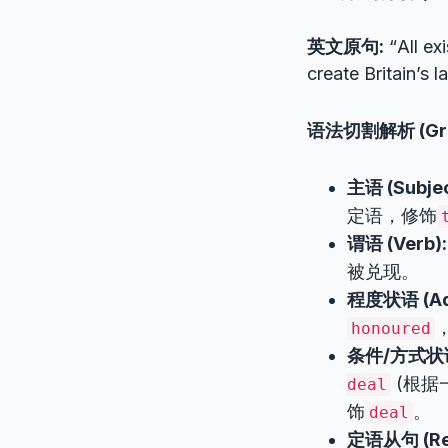
英文原句:
“All exi
create Britain’s l
语法切割解析 (Gram
主语 (Subjec
定语，修饰
谓语 (Verb):
被兑现。
程度状语 (Adve
honoured
条件/方式状语 (
(根据
deal
饰
。
deal
定语从句 (Rela