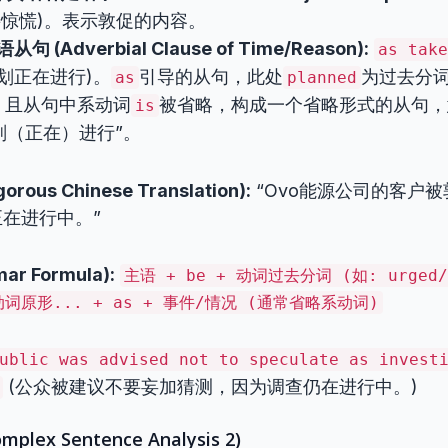
要惊慌)。表示敦促的内容。
 (Adverbial Clause of Time/Reason):
as take
划正在进行)。
引导的从句，此处
为过去分
as
planned
，且从句中系动词
被省略，构成一个省略形式的从句，
is
划（正在）进行”。
ous Chinese Translation):
“Ovo能源公司的客户
在进行中。”
r Formula):
主语 + be + 动词过去分词 (如: urged/a
+ 动词原形... + as + 事件/情况 (通常省略系动词)
ublic was advised not to speculate as invest
(公众被建议不要妄加猜测，因为调查仍在进行中。)
lex Sentence Analysis 2)