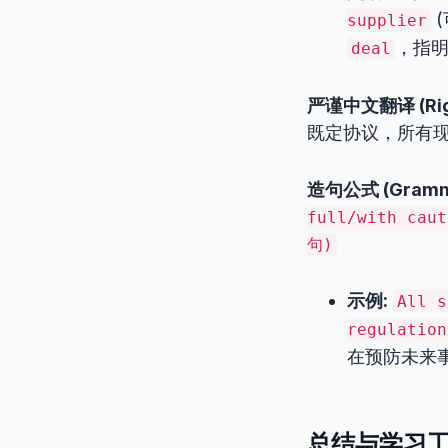
(
supplier
，指
deal
严谨中文翻译 (Rigor
既定协议，所有现
造句公式 (Gramma
full/with ca
句)
示例:
All s
regulation
在预防未来
总结与学习工具推荐