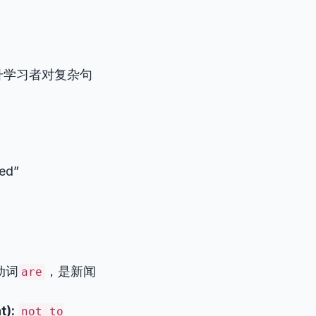
升学习者对复杂句
ned”
动词
，是新闻
are
):
not to