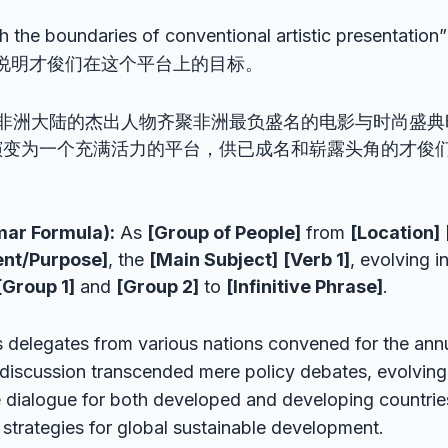
sh the boundaries of conventional artistic presen
说明才俊们在这个平台上的目标。
非洲大陆的杰出人物齐聚非洲最负盛名的电影与时尚盛典
演变为一个充满活力的平台，供已成名和崭露头角的才俊
r Formula):
As
[Group of People]
from
[Location]
ent/Purpose]
, the
[Main Subject]
[Verb 1]
, evolving i
[Group 1]
and
[Group 2]
to
[Infinitive Phrase]
.
 delegates from various nations convened for the an
 discussion transcended mere policy debates, evolving 
e dialogue for both developed and developing countrie
strategies for global sustainable development.