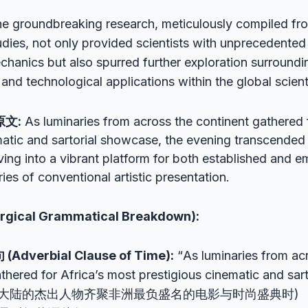
e groundbreaking research, meticulously compiled fr
udies, not only provided scientists with unprecedented 
hanics but also spurred further exploration surroundin
 and technological applications within the global scien
原文:
As luminaries from across the continent gathered 
matic and sartorial showcase, the evening transcended
ving into a vibrant platform for both established and e
es of conventional artistic presentation.
cal Grammatical Breakdown):
dverbial Clause of Time):
“As luminaries from ac
thered for Africa’s most prestigious cinematic and sar
洲大陆的杰出人物齐聚非洲最负盛名的电影与时尚盛典时)