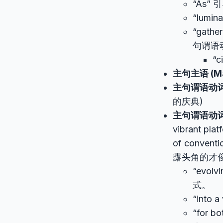
“As”
“lumin
“gather
句谓语
“
主句主语 (Mai
主句谓语动词一 (
的庆典)
主句谓语动词二 (M
vibrant plat
of conven
露头角的才
“ev
式。
“into
“for 