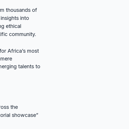
om thousands of
insights into
g ethical
tific community.
for Africa’s most
 mere
merging talents to
ross the
torial showcase”