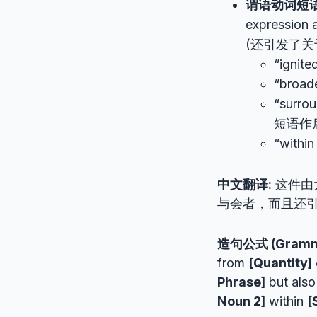
谓语动词短语二 
expression a
(还引发了
“ign
“broad
“surro
短语作后
“with
中文翻译:
这件由
与会者，而且还
造句公式 (Gramma
from
[Quantity]
Phrase]
but als
Noun 2]
within
[