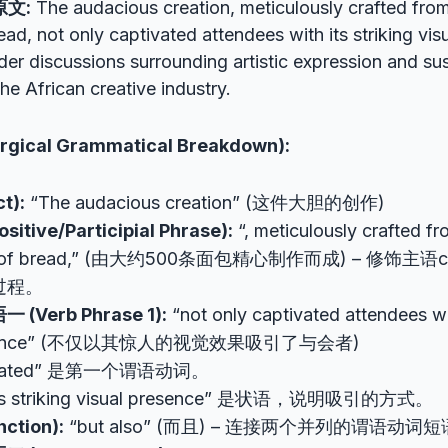
原文:
The audacious creation, meticulously crafted fro
ad, not only captivated attendees with its striking vis
der discussions surrounding artistic expression and su
the African creative industry.
cal Grammatical Breakdown):
t):
“The audacious creation” (这件大胆的创作)
itive/Participial Phrase):
“, meticulously crafted f
es of bread,” (由大约500条面包精心制作而成) – 修饰主语
过程。
Verb Phrase 1):
“not only captivated attendees wit
presence” (不仅以其惊人的视觉效果吸引了与会者)
tivated” 是第一个谓语动词。
 its striking visual presence” 是状语，说明吸引的方式。
ction):
“but also” (而且) – 连接两个并列的谓语动词