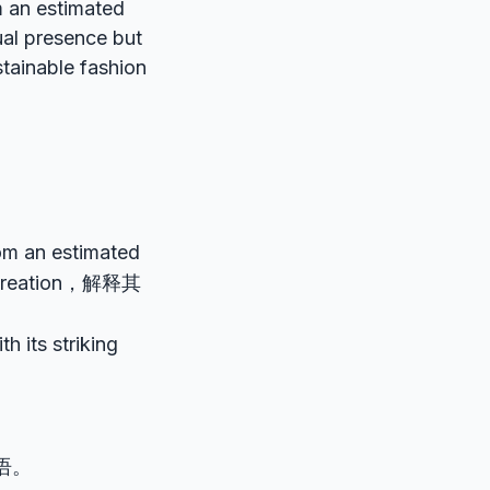
m an estimated
ual presence but
stainable fashion
rom an estimated
creation，解释其
h its striking
短语。