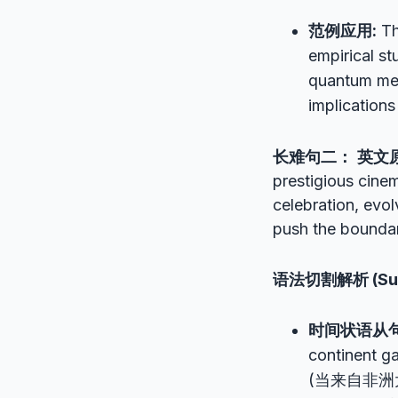
范例应用:
Th
empirical st
quantum mec
implications
长难句二：
英文
prestigious cine
celebration, evol
push the boundari
语法切割解析 (Surgi
时间状语从句 (A
continent ga
(当来自非