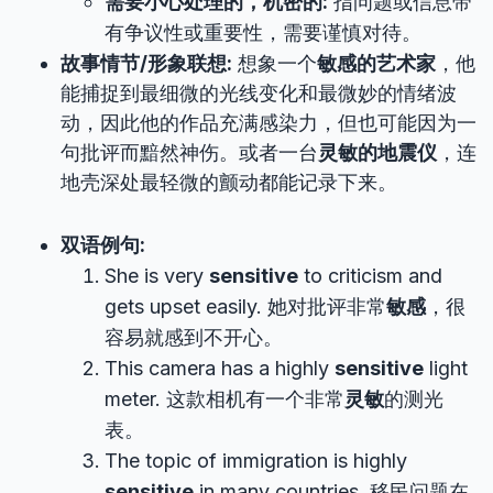
需要小心处理的，机密的:
指问题或信息带
有争议性或重要性，需要谨慎对待。
故事情节/形象联想:
想象一个
敏感的艺术家
，他
能捕捉到最细微的光线变化和最微妙的情绪波
动，因此他的作品充满感染力，但也可能因为一
句批评而黯然神伤。或者一台
灵敏的地震仪
，连
地壳深处最轻微的颤动都能记录下来。
双语例句:
She is very
sensitive
to criticism and
gets upset easily. 她对批评非常
敏感
，很
容易就感到不开心。
This camera has a highly
sensitive
light
meter. 这款相机有一个非常
灵敏
的测光
表。
The topic of immigration is highly
sensitive
in many countries. 移民问题在