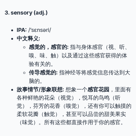
3. sensory (adj.)
IPA:
/’sɛnsəri/
中文释义:
感觉的，感官的:
指与身体感官（视、听、
嗅、味、触）以及通过这些感官获得的体
验有关的。
传导感觉的:
指神经等将感觉信息传达到大
脑的。
故事情节/形象联想:
想象一个
感官花园
，里面有
各种鲜艳的花朵（视觉），悦耳的鸟鸣（听
觉），芬芳的花香（嗅觉），还有你可以触摸的
柔软花瓣（触觉），甚至可以品尝的甜美果实
（味觉）。所有这些都直接作用于你的感官。