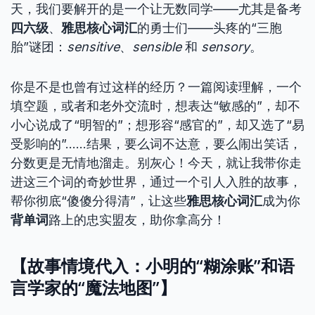
天，我们要解开的是一个让无数同学——尤其是备考
四六级
、
雅思核心词汇
的勇士们——头疼的“三胞
胎”谜团：
sensitive
、
sensible
和
sensory
。
你是不是也曾有过这样的经历？一篇阅读理解，一个
填空题，或者和老外交流时，想表达“敏感的”，却不
小心说成了“明智的”；想形容“感官的”，却又选了“易
受影响的”……结果，要么词不达意，要么闹出笑话，
分数更是无情地溜走。别灰心！今天，就让我带你走
进这三个词的奇妙世界，通过一个引人入胜的故事，
帮你彻底“傻傻分得清”，让这些
雅思核心词汇
成为你
背单词
路上的忠实盟友，助你拿高分！
【故事情境代入：小明的“糊涂账”和语
言学家的“魔法地图”】