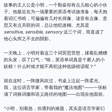
故事的主人公是小明，一个勤奋却有点儿粗心的小伙
子。他最近在为一场重要的英语考试做准备，每天抱
着词汇书啃，可偏偏有几对长得像、读音有点像、意
思又有点关联的词，总让他犯迷糊。尤其是
sensitive
,
sensible
,
sensory
这三个词，简直成了
他心头挥之不去的阴影。
一天晚上，小明对着这三个词冥思苦想，揉着乱糟糟
的头发，叹了口气：“唉，英语单词真是个磨人的小
妖精！什么时候才能不再犯这种低级错误呢？”
就在这时，一阵微风吹过，书桌上泛起一阵柔光。
我，这位语言学家，带着我的“魔法地图”——一张标
满了词根词缀和语义路径的地图——出现在他面前。
“小明，别着急，你遇到的难题，其实是语言学家们