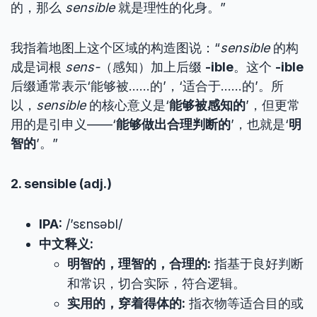
的，那么
sensible
就是理性的化身。”
我指着地图上这个区域的构造图说：“
sensible
的构
成是词根
sens-
（感知）加上后缀
-ible
。这个
-ible
后缀通常表示‘能够被……的’，‘适合于……的’。所
以，
sensible
的核心意义是‘
能够被感知的
’，但更常
用的是引申义——‘
能够做出合理判断的
’，也就是‘
明
智的
’。”
2. sensible (adj.)
IPA:
/’sɛnsəbl/
中文释义:
明智的，理智的，合理的:
指基于良好判断
和常识，切合实际，符合逻辑。
实用的，穿着得体的:
指衣物等适合目的或