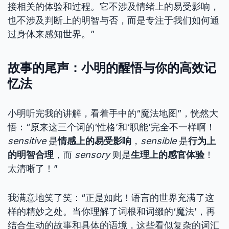
接相关的体验和过程。它不涉及情绪上的易受影响，
也不涉及判断上的明智与否，而是专注于我们如何通
过身体来感知世界。”
故事的尾声：小明的醒悟与你的高效记
忆法
小明听完我的讲解，看着手中的“魔法地图”，恍然大
悟：“原来这三个词的‘性格’和‘职能’完全不一样啊！
sensitive
是
情感上的易受影响
，
sensible
是
行为上
的明智合理
，而
sensory
则是
生理上的感官体验
！
太清晰了！”
我满意地笑了笑：“正是如此！语言的世界充满了这
样的精妙之处。当你理解了词根和词缀的‘魔法’，再
结合生动的故事和具体的语境，这些看似复杂的词汇