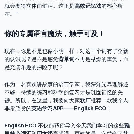
就会变得立体而鲜活。这正是
高效记忆法
的核心所
在。”
你的专属语言魔法，触手可及！
现在，你是不是也像小明一样，对这三个词有了全新
的认识呢？是不是感觉
背单词
不再是枯燥的重复，而
是充满乐趣的探险了呢？
作为一名喜欢讲故事的语言学家，我深知光靠理解还
不够，持续的练习和科学的复习才是巩固记忆的关
键。所以，在这里，我要向大家
软广
推荐一款我个人
非常欣赏的
英语学习APP
——
English ECO
！
English ECO
不仅能帮你导入今天我们学习的这些
雅
思核心词汇
和
四六级
高频词，更棒的是，它结合了
艾