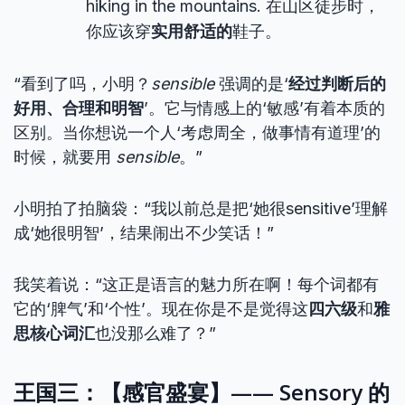
hiking in the mountains. 在山区徒步时，
你应该穿
实用舒适的
鞋子。
“看到了吗，小明？
sensible
强调的是‘
经过判断后的
好用、合理和明智
’。它与情感上的‘敏感’有着本质的
区别。当你想说一个人‘考虑周全，做事情有道理’的
时候，就要用
sensible
。”
小明拍了拍脑袋：“我以前总是把‘她很sensitive’理解
成‘她很明智’，结果闹出不少笑话！”
我笑着说：“这正是语言的魅力所在啊！每个词都有
它的‘脾气’和‘个性’。现在你是不是觉得这
四六级
和
雅
思核心词汇
也没那么难了？”
王国三：【感官盛宴】—— Sensory 的