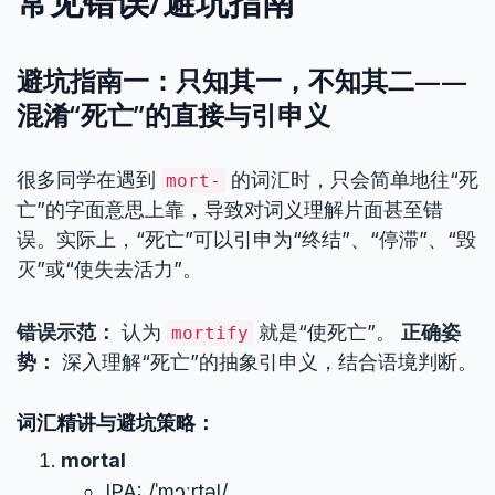
常见错误/避坑指南
避坑指南一：只知其一，不知其二——
混淆“死亡”的直接与引申义
很多同学在遇到
的词汇时，只会简单地往“死
mort-
亡”的字面意思上靠，导致对词义理解片面甚至错
误。实际上，“死亡”可以引申为“终结”、“停滞”、“毁
灭”或“使失去活力”。
错误示范：
认为
就是“使死亡”。
正确姿
mortify
势：
深入理解“死亡”的抽象引申义，结合语境判断。
词汇精讲与避坑策略：
mortal
IPA: /ˈmɔːrtəl/