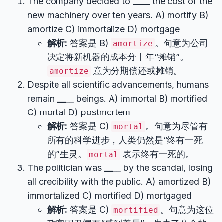
The company decided to
__
__
the cost of the
new machinery over ten years. A) mortify B)
amortize C) immortalize D) mortgage
解析:
答案是 B)
。句意为公司
amortize
决定将新机器的成本分十年“摊销”。
意为分期偿还或摊销。
amortize
Despite all scientific advancements, humans
remain
__
__
beings. A) immortal B) mortified
C) mortal D) postmortem
解析:
答案是 C)
。句意为尽管有
mortal
所有的科学进步，人类仍然是“终有一死
的”生灵。
表示终有一死的。
mortal
The politician was
__
__
by the scandal, losing
all credibility with the public. A) amortized B)
immortalized C) mortified D) mortgaged
解析:
答案是 C)
。句意为这位
mortified