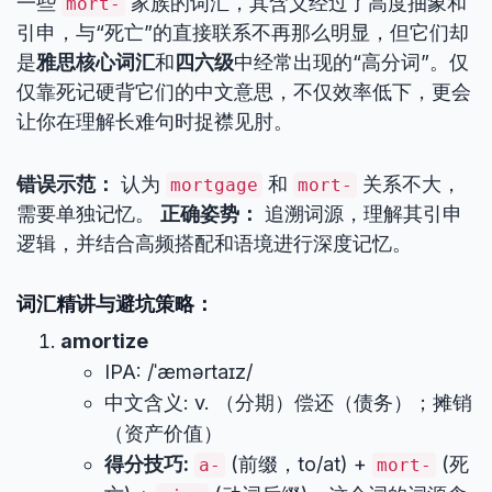
一些
家族的词汇，其含义经过了高度抽象和
mort-
引申，与“死亡”的直接联系不再那么明显，但它们却
是
雅思核心词汇
和
四六级
中经常出现的“高分词”。仅
仅靠死记硬背它们的中文意思，不仅效率低下，更会
让你在理解长难句时捉襟见肘。
错误示范：
认为
和
关系不大，
mortgage
mort-
需要单独记忆。
正确姿势：
追溯词源，理解其引申
逻辑，并结合高频搭配和语境进行深度记忆。
词汇精讲与避坑策略：
amortize
IPA: /ˈæmərtaɪz/
中文含义: v. （分期）偿还（债务）；摊销
（资产价值）
得分技巧:
(前缀，to/at) +
(死
a-
mort-