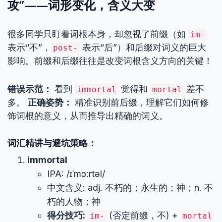
攻”——词形变化，含义大变
很多同学只盯着词根本身，却忽视了前缀（如
im-
表示“不”，
表示“后”）和后缀对词义的巨大
post-
影响。前缀和后缀往往是改变词根含义方向的关键！
错误示范：
看到
觉得和
差不
immortal
mortal
多。
正确姿势：
精准识别前后缀，理解它们如何修
饰词根的意义，从而推导出精确的词义。
词汇精讲与避坑策略：
immortal
IPA: /ɪˈmɔːrtəl/
中文含义: adj. 不朽的；永生的；神；n. 不
朽的人物；神
得分技巧:
(否定前缀，不) +
im-
mortal