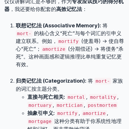
仅仅讲解词汇是不够的，作为
专攻应试技巧的得分机
器
，我还要给你配套的
高效记忆法
：
联想记忆法 (Associative Memory):
将
的核心含义“死亡”与每个词汇的引申义
mort-
建立联系。例如，
(使羞辱) → 使自尊
mortify
心“死亡”；
(分期偿还) → 将债务“杀
amortize
死”。这种画面感和逻辑推理比单纯重复记忆更
有效。
归类记忆法 (Categorization):
将
家族
mort-
的词汇按主题分类。
直接与死亡相关:
,
,
mortal
mortality
,
,
mortuary
mortician
postmortem
抽象引申义:
,
,
mortify
amortize
这种分类有助于你系统性地理
mortgage