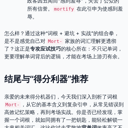
政客因丑闻而“感到羞辱”，失去了公众的
所有信誉。
在此引申为使感到羞
mortify
辱。
怎么样？通过这种“词根 + 避坑 + 实战”的组合拳，
是不是感觉自己对
家族的词汇理解更透彻
Mort-
了？这正是
专攻应试技巧
的核心所在：不只记单词，
更要理解单词背后的逻辑，才能在考场上游刃有余。
结尾与“得分利器”推荐
亲爱的未来得分机器们，今天我们深入剖析了词根
，从它的基本含义到复杂引申，从常见错误到
Mort-
高效记忆策略，再到考场实战。你是否已经发现，掌
握一个词根，就如同拥有了一把钥匙，能轻松解锁一
大串相关词汇，这比你过去零散地
背单词
效率高了不