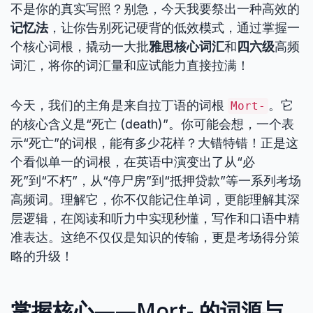
不是你的真实写照？别急，今天我要祭出一种高效的
记忆法
，让你告别死记硬背的低效模式，通过掌握一
个核心词根，撬动一大批
雅思核心词汇
和
四六级
高频
词汇，将你的词汇量和应试能力直接拉满！
今天，我们的主角是来自拉丁语的词根
。它
Mort-
的核心含义是“死亡 (death)”。你可能会想，一个表
示“死亡”的词根，能有多少花样？大错特错！正是这
个看似单一的词根，在英语中演变出了从“必
死”到“不朽”，从“停尸房”到“抵押贷款”等一系列考场
高频词。理解它，你不仅能记住单词，更能理解其深
层逻辑，在阅读和听力中实现秒懂，写作和口语中精
准表达。这绝不仅仅是知识的传输，更是考场得分策
略的升级！
掌握核心——Mort- 的词源与