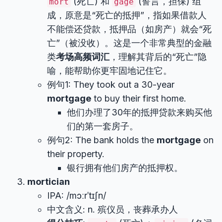
(死亡) 和
(誓言，担保) 组
mort
gage
成，原意是“死亡的抵押”，指如果借款人
不能偿还贷款，抵押品（如房产）就会“死
亡”（被没收）。这是一个非常典型的金融
类
考场高频词汇
，理解其背后的“死亡”隐
喻，能帮助你更牢固地记住它。
例句1: They took out a 30-year
mortgage
to buy their first home.
他们办理了30年的抵押贷款来购买他
们的第一套房子。
例句2: The bank holds the
mortgage
on
their property.
银行拥有他们房产的抵押权。
mortician
IPA: /mɔːrˈtɪʃn/
中文含义: n. 殡仪员，丧葬承办人