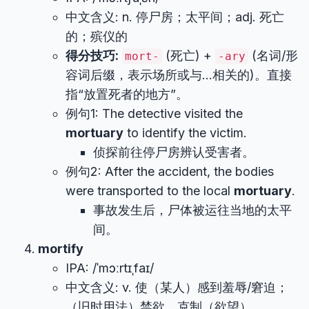
中文含义: n. 停尸房；太平间；adj. 死亡
的；殡仪的
得分技巧:
(死亡) +
(名词/形
mort-
-ary
容词后缀，表示场所或与…相关的)。直接
指“放置死者的地方”。
例句1: The detective visited the
mortuary
to identify the victim.
侦探前往停尸房辨认受害者。
例句2: After the accident, the bodies
were transported to the local
mortuary
.
事故发生后，尸体被运往当地的太平
间。
mortify
IPA: /ˈmɔːrtɪˌfaɪ/
中文含义: v. 使（某人）感到羞辱/窘迫；
（旧时用法）禁欲，克制（欲望）