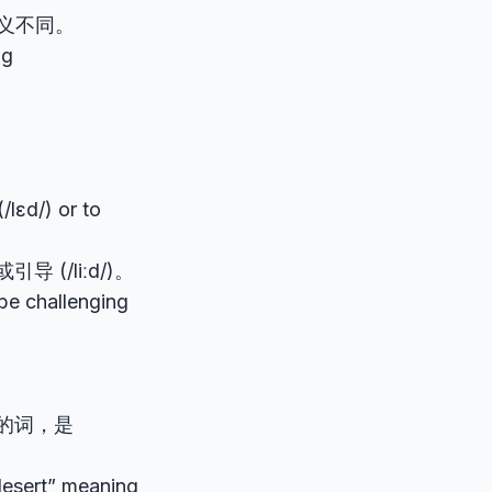
但意义不同。
ng
）
lɛd/) or to
导 (/liːd/)。
e challenging
的词，是
desert” meaning