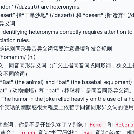
ndon’ (/dɪˈzɜːrt/) are heteronyms.
esert” 指“干旱沙地” (/ˈdɛzərt/) 和 “desert” 指“遗弃” (/
异义词。
ntifying heteronyms correctly requires attention to
iation rules.
确识别同形异音异义词需要注意语境和发音规则。
ˈhɒmənɪm/ (n.)
义：同音同形异义词（广义上指同音词或同形词，狭义上
义不同的词）
at” (the animal) and “bat” (the baseball equipment
Bat”（动物蝙蝠）和 “bat”（棒球棒）是同音同形异义词
e humor in the joke relied heavily on the use of a 
个笑话的幽默感很大程度上依赖于同音同形异义词的使用
这些词，你是不是开始头疼了？别急！
和
Homo-
Hetero
“声音”，
意为“书写/形状”，
意为“名称”。
graph
nym