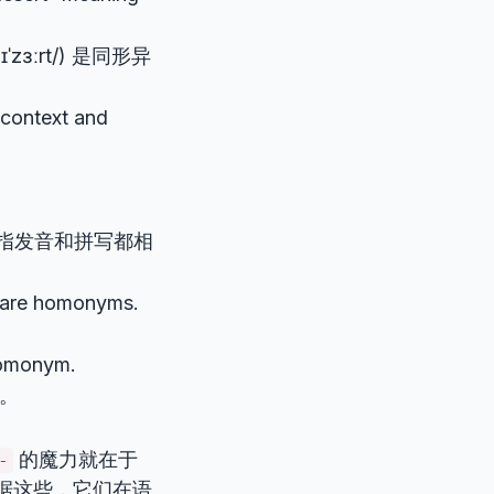
dɪˈzɜːrt/) 是同形异
 context and
指发音和拼写都相
) are homonyms.
。
homonym.
。
的魔力就在于
-
根据这些，它们在语