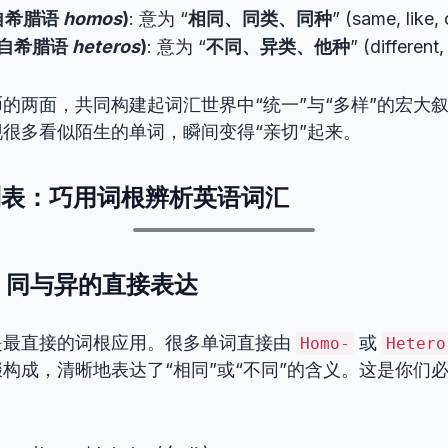
源自希腊语
homos
)
: 意为 “
相同、同类、同种
” (same, lik
(源自希腊语
heteros
)
: 意为 “
不同、异类、他种
” (different
的两面，共同构建起词汇世界中“统一”与“多样”的宏大
很多看似陌生的单词，瞬间变得“亲切”起来。
盘点列表：巧用词根辨析英语词汇
析：同与异的直接表达
是最直接的词根应用。很多单词直接由
或
Homo-
Hetero
构成，清晰地表达了“相同”或“不同”的含义。这是你们