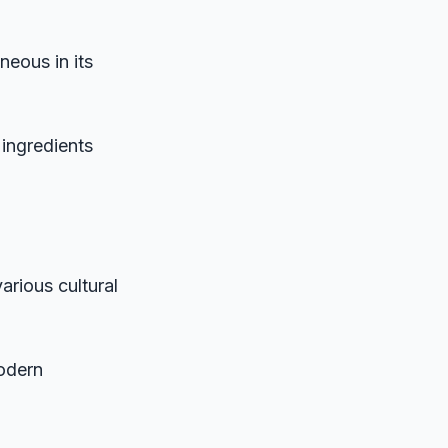
eous in its
ingredients
rious cultural
odern