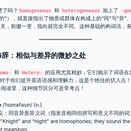
楚了吗？
和
加上了
homogeneous
heterogeneous
-ge
的”），就直接指出了物质或群体在构成上的“同”与“异”
相关，前缀一变，指向就完全不同。这种基础的构词法，
与修辞：相似与差异的微妙之处
和
的应用尤其精妙，它们揭示了词语在
omo-
Hetero-
”。对于你们提升英语语感和理解力，这是个绝佳的切入点
语阅读里，这种细节区分可是常考点！
e
/ˈhɒməfəʊn/ (n.)
义：同音异形异义词（指发音相同但拼写和意义不同的词
night” and “night” are homophones; they sound the
nt meanings.