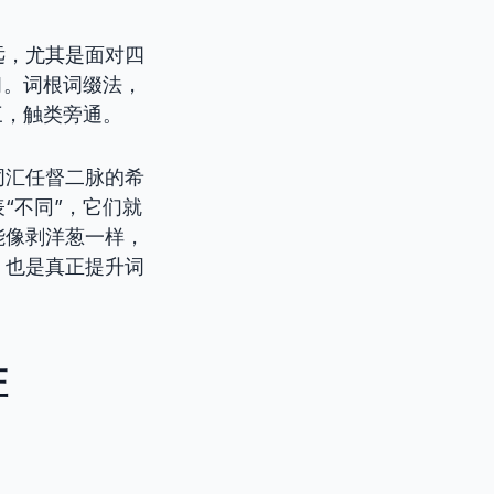
远，尤其是面对四
习。词根词缀法，
三，触类旁通。
词汇任督二脉的希
“不同”，它们就
能像剥洋葱一样，
，也是真正提升词
证