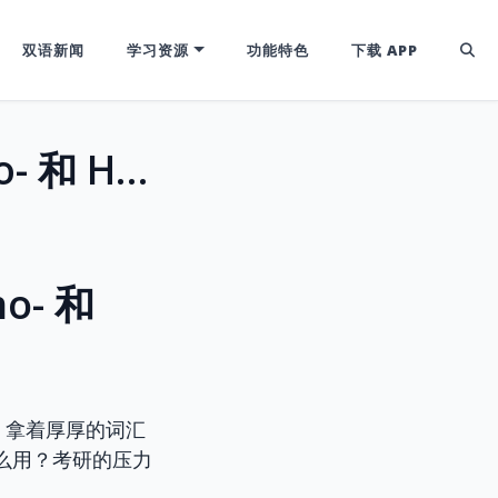
双语新闻
学习资源
功能特色
下载 APP
同中求异，异中求同：巧用词根 Homo- 和 Hetero- 辨析英语词汇
- 和
！拿着厚厚的词汇
么用？考研的压力