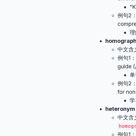
“
例句2：Un
compre
理
homograp
中文含
例句1：The
guide (/
单
例句2：Le
for non
学
heteronym
中文含
homog
例句1：”De