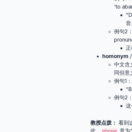
‘to aba
“D
音
例句2：Ide
pronunc
正
homonym
/
中文含
同但意
例句1：”B
“
例句2：Th
这
教授点拨：
看到
此。
意为
phone