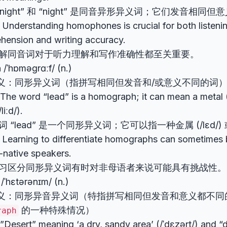
Knight” 和 “night” 是同音异形异义词；它们发音相同
derstanding homophones is crucial for both listeni
hension and writing accuracy.
解同音词对于听力理解和写作准确性都至关重要。
h
/ˈhɒməɡrɑːf/ (n.)
义：同形异义词（指拼写相同但发音和/或意义不同的词
 word “lead” is a homograph; it can mean a metal (/
liːd/).
词 “lead” 是一个同形异义词；它可以指一种金属 (/lɛd/) 或引
arning to differentiate homographs can sometimes b
-native speakers.
习区分同形异义词有时对非母语者来说可能具有挑战性。
/ˈhɛtərənɪm/ (n.)
义：同形异音异义词（特指拼写相同但发音和意义都不同
的一种特殊情况）
raph
sert” meaning ‘a dry, sandy area’ (/ˈdɛzərt/) and “