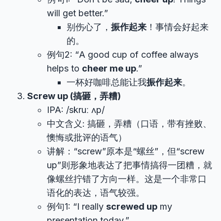
will get better.”
别伤心了，
振作起来
！事情会好起来
的。
例句2: “A good cup of coffee always
helps to
cheer me up
.”
一杯好咖啡总能让我
振作起来
。
Screw up (搞砸，弄糟)
IPA: /skruː ʌp/
中文含义: 搞砸，弄糟（口语，带有挫败、
懊悔或批评的语气）
讲解：“screw”原本是“螺丝”，但“screw
up”则形象地表达了把事情搞得一团糟，就
像螺丝拧错了方向一样。这是一个非常口
语化的表达，语气较强。
例句1: “I really
screwed up
my
presentation today.”