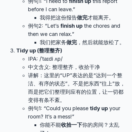
例句1: “I need to
finish up
this report
before I can leave.”
我得把这份报告
做完
才能离开。
例句2: “Let’s
finish up
the chores and
then we can relax.”
我们把家务
做完
，然后就能放松了。
Tidy up (整理整齐)
IPA: /ˈtaɪdi ʌp/
中文含义: 整理整齐，收拾干净
讲解：这里的“UP”表达的是“达到一个整
洁、有序的状态”。不是把东西“往上”放，
而是把它们整理到应有的位置，让一切都
变得有条不紊。
例句1: “Could you please
tidy up
your
room? It’s a mess!”
你能不能
收拾一下
你的房间？太乱