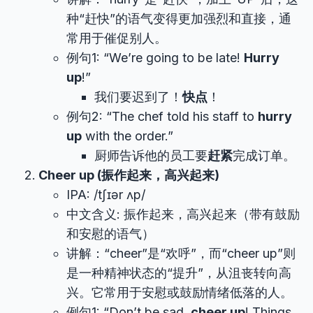
种“赶快”的语气变得更加强烈和直接，通
常用于催促别人。
例句1: “We’re going to be late!
Hurry
up
!”
我们要迟到了！
快点
！
例句2: “The chef told his staff to
hurry
up
with the order.”
厨师告诉他的员工要
赶紧
完成订单。
Cheer up (振作起来，高兴起来)
IPA: /tʃɪər ʌp/
中文含义: 振作起来，高兴起来（带有鼓励
和安慰的语气）
讲解：“cheer”是“欢呼”，而“cheer up”则
是一种精神状态的“提升”，从沮丧转向高
兴。它常用于安慰或鼓励情绪低落的人。
例句1: “Don’t be sad,
cheer up
! Things