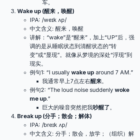
车。
Wake up (醒来，唤醒)
IPA: /weɪk ʌp/
中文含义: 醒来，唤醒
讲解：“wake”是“醒来”，加上“UP”后，强
调的是从睡眠状态到清醒状态的“转
变”或“显现”。就像从梦境的深处“浮现”到
现实。
例句1: “I usually
wake up
around 7 AM.”
我通常早上7点左右
醒来
。
例句2: “The loud noise suddenly
woke
me up
.”
巨大的噪音突然把我
吵醒了
。
Break up (分手；散会；解体)
IPA: /breɪk ʌp/
中文含义: 分手；散会，放学；（组织）解