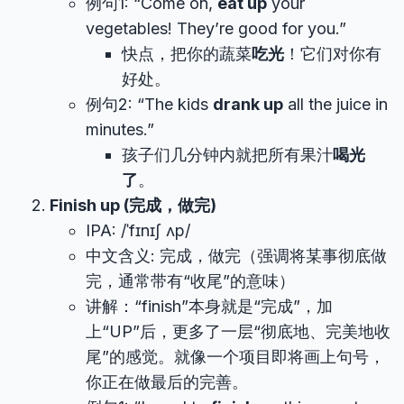
例句1: “Come on,
eat up
your
vegetables! They’re good for you.”
快点，把你的蔬菜
吃光
！它们对你有
好处。
例句2: “The kids
drank up
all the juice in
minutes.”
孩子们几分钟内就把所有果汁
喝光
了
。
Finish up (完成，做完)
IPA: /ˈfɪnɪʃ ʌp/
中文含义: 完成，做完（强调将某事彻底做
完，通常带有“收尾”的意味）
讲解：“finish”本身就是“完成”，加
上“UP”后，更多了一层“彻底地、完美地收
尾”的感觉。就像一个项目即将画上句号，
你正在做最后的完善。