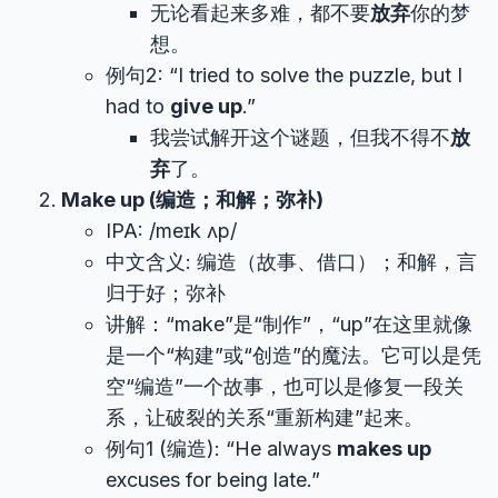
无论看起来多难，都不要
放弃
你的梦
想。
例句2: “I tried to solve the puzzle, but I
had to
give up
.”
我尝试解开这个谜题，但我不得不
放
弃
了。
Make up (编造；和解；弥补)
IPA: /meɪk ʌp/
中文含义: 编造（故事、借口）；和解，言
归于好；弥补
讲解：“make”是“制作”，“up”在这里就像
是一个“构建”或“创造”的魔法。它可以是凭
空“编造”一个故事，也可以是修复一段关
系，让破裂的关系“重新构建”起来。
例句1 (编造): “He always
makes up
excuses for being late.”