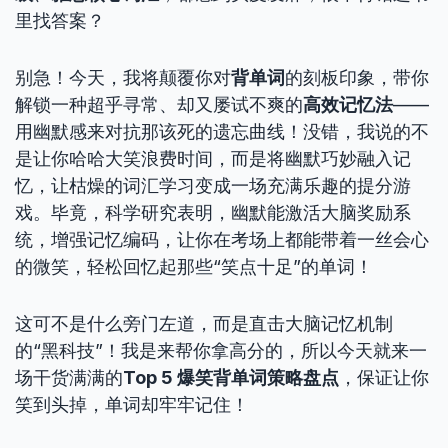
里找答案？
别急！今天，我将颠覆你对
背单词
的刻板印象，带你
解锁一种超乎寻常、却又屡试不爽的
高效记忆法
——
用幽默感来对抗那该死的遗忘曲线！没错，我说的不
是让你哈哈大笑浪费时间，而是将幽默巧妙融入记
忆，让枯燥的词汇学习变成一场充满乐趣的提分游
戏。毕竟，科学研究表明，幽默能激活大脑奖励系
统，增强记忆编码，让你在考场上都能带着一丝会心
的微笑，轻松回忆起那些“笑点十足”的单词！
这可不是什么旁门左道，而是直击大脑记忆机制
的“黑科技”！我是来帮你拿高分的，所以今天就来一
场干货满满的
Top 5 爆笑背单词策略盘点
，保证让你
笑到头掉，单词却牢牢记住！