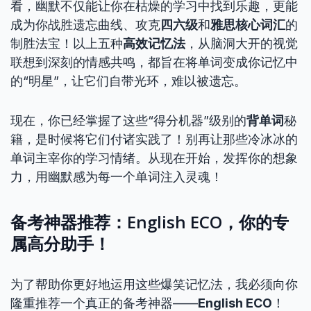
看，幽默不仅能让你在枯燥的学习中找到乐趣，更能
成为你战胜遗忘曲线、攻克
四六级
和
雅思核心词汇
的
制胜法宝！以上五种
高效记忆法
，从脑洞大开的视觉
联想到深刻的情感共鸣，都旨在将单词变成你记忆中
的“明星”，让它们自带光环，难以被遗忘。
现在，你已经掌握了这些“得分机器”级别的
背单词
秘
籍，是时候将它们付诸实践了！别再让那些冷冰冰的
单词主宰你的学习情绪。从现在开始，发挥你的想象
力，用幽默感为每一个单词注入灵魂！
备考神器推荐：English ECO，你的专
属高分助手！
为了帮助你更好地运用这些爆笑记忆法，我必须向你
隆重推荐一个真正的备考神器——
English ECO
！