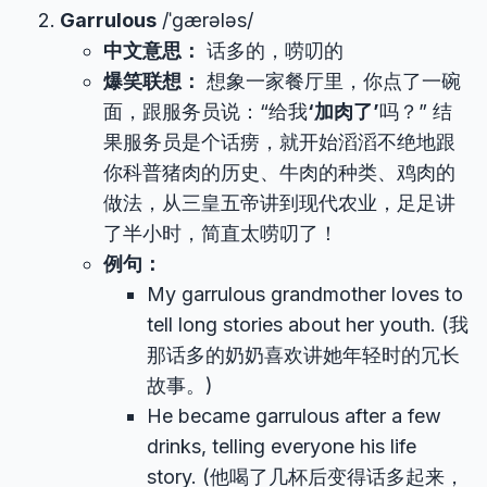
Garrulous
/ˈɡærələs/
中文意思：
话多的，唠叨的
爆笑联想：
想象一家餐厅里，你点了一碗
面，跟服务员说：“给我
‘加肉了’
吗？” 结
果服务员是个话痨，就开始滔滔不绝地跟
你科普猪肉的历史、牛肉的种类、鸡肉的
做法，从三皇五帝讲到现代农业，足足讲
了半小时，简直太唠叨了！
例句：
My garrulous grandmother loves to
tell long stories about her youth. (我
那话多的奶奶喜欢讲她年轻时的冗长
故事。)
He became garrulous after a few
drinks, telling everyone his life
story. (他喝了几杯后变得话多起来，