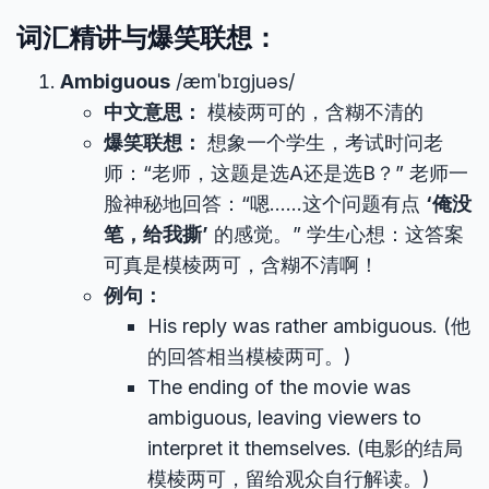
词汇精讲与爆笑联想：
Ambiguous
/æmˈbɪɡjuəs/
中文意思：
模棱两可的，含糊不清的
爆笑联想：
想象一个学生，考试时问老
师：“老师，这题是选A还是选B？” 老师一
脸神秘地回答：“嗯……这个问题有点
‘俺没
笔，给我撕’
的感觉。” 学生心想：这答案
可真是模棱两可，含糊不清啊！
例句：
His reply was rather ambiguous. (他
的回答相当模棱两可。)
The ending of the movie was
ambiguous, leaving viewers to
interpret it themselves. (电影的结局
模棱两可，留给观众自行解读。)