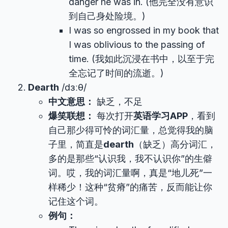
danger he was in. (他完全没有意识
到自己身处险境。)
I was so engrossed in my book that
I was oblivious to the passing of
time. (我如此沉浸在书中，以至于完
全忘记了时间的流逝。)
Dearth
/dɜːθ/
中文意思：
缺乏，不足
爆笑联想：
每次打开
英语学习APP
，看到
自己那少得可怜的词汇量，总觉得我的脑
子里，简直是
dearth
（缺乏）高分词汇，
多的是那些“认识我，我不认识你”的生僻
词。哎，我的词汇量啊，真是“地儿死”一
样稀少！这种“贫瘠”的痛苦，反而能让你
记住这个词。
例句：