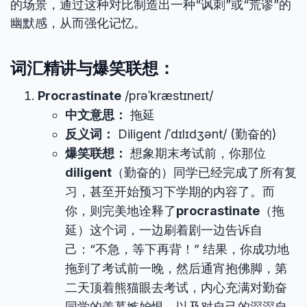
的场景，通过这种对比制造出一种“讽刺”或“荒谬”的
幽默感，从而强化记忆。
词汇精讲与爆笑联想：
Procrastinate
/prəˈkræstɪneɪt/
中文意思：
拖延
反义词：
Diligent /ˈdɪlɪdʒənt/ (勤奋的)
爆笑联想：
想象期末考试前，你那位
diligent
（勤奋的）同学已经完成了所有复
习，甚至开始预习下学期的内容了。而
你，则完美地诠释了
procrastinate
（拖
延）这个词，一边刷着剧一边告诉自
己：“不急，等下再背！” 结果，你成功地
拖到了考试前一晚，然后通宵抱佛脚，第
二天顶着熊猫眼去考试，内心充满对勤奋
同学的羡慕嫉妒恨，以及对自己的深深自