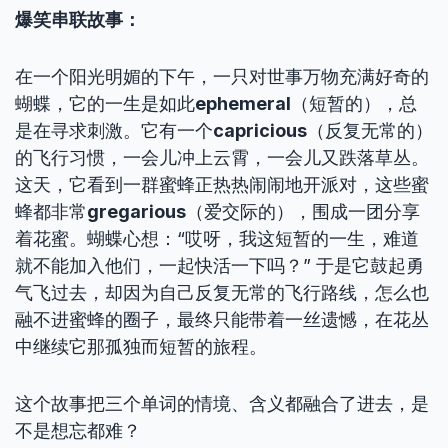
爆笑串联故事：
在一个阳光明媚的下午，一只对世事万物充满好奇的
蝴蝶，它的一生是如此
ephemeral
（短暂的），总
是在寻求刺激。它有一个
capricious
（反复无常的）
的飞行习惯，一会儿冲上云霄，一会儿又跌落草丛。
这天，它看到一群蜜蜂正热热闹闹地开派对，这些蜜
蜂都非常
gregarious
（爱交际的），围成一团分享
着花蜜。蝴蝶心想：“哎呀，我这短暂的一生，难道
就不能加入他们，一起快活一下吗？” 于是它鼓起勇
气飞过去，却因为自己反复无常的飞行路线，怎么也
融不进蜜蜂的圈子，最终只能带着一丝遗憾，在花丛
中继续它那孤独而短暂的旅程。
这个故事把三个单词的情境、含义都融合了进去，是
不是想忘都难？