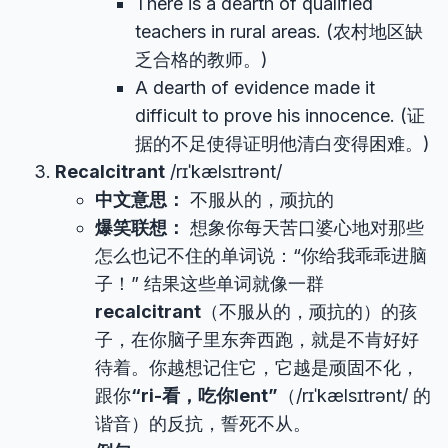
There is a dearth of qualified
teachers in rural areas. (农村地区缺
乏合格的教师。)
A dearth of evidence made it
difficult to prove his innocence. (证
据的不足使得证明他清白变得困难。)
Recalcitrant
/rɪˈkælsɪtrənt/
中文意思：
不服从的，顽抗的
爆笑联想：
想象你每天苦口婆心地对那些
怎么也记不住的单词说：“你给我乖乖进脑
子！” 结果这些单词就像一群
recalcitrant
（不服从的，顽抗的）的孩
子，在你脑子里东奔西跑，就是不肯好好
待着。你越想记住它，它越是顽固不化，
跟你
“ri-看，吃你lent”
（/rɪˈkælsɪtrənt/ 的
谐音）的反抗，誓死不从。