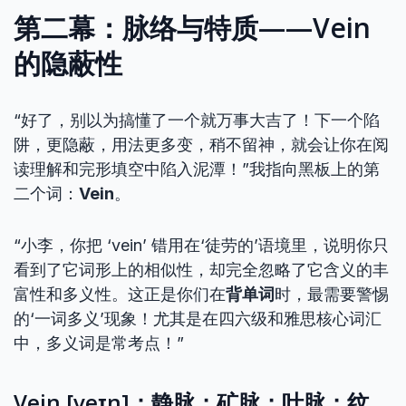
第二幕：脉络与特质——Vein
的隐蔽性
“好了，别以为搞懂了一个就万事大吉了！下一个陷
阱，更隐蔽，用法更多变，稍不留神，就会让你在阅
读理解和完形填空中陷入泥潭！”我指向黑板上的第
二个词：
Vein
。
“小李，你把 ‘vein’ 错用在‘徒劳的’语境里，说明你只
看到了它词形上的相似性，却完全忽略了它含义的丰
富性和多义性。这正是你们在
背单词
时，最需要警惕
的‘一词多义’现象！尤其是在四六级和雅思核心词汇
中，多义词是常考点！”
Vein [veɪn]：静脉；矿脉；叶脉；纹