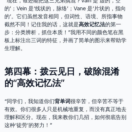
“现在，谁还能把这三兄弟搞混？Vain 是‘虚的，空
的’；Vein 是‘线状的，脉络’；Vane 是‘片状的，指向
的’。它们虽然发音相同，但词性、语境、所指事物
截然不同！记住我的话，这就是
高效记忆法
的第一
步：分类辨析，抓住本质！”我用不同的颜色笔在黑
板上标注出三词的特征，并画了简单的图示来帮助学
生理解。
第四幕：拨云见日，破除混淆
的“高效记忆法”
“同学们，我知道你们
背单词
很辛苦，但辛苦不等于
有效。你们很多人只是机械地重复，而没有真正地去
理解和区分。现在，我来教你们几招，如何彻底告别
这种‘徒劳’的努力！”