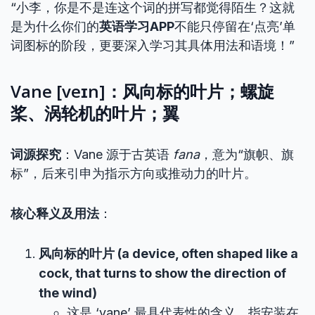
“小李，你是不是连这个词的拼写都觉得陌生？这就
是为什么你们的
英语学习APP
不能只停留在‘点亮’单
词图标的阶段，更要深入学习其具体用法和语境！”
Vane [veɪn]：风向标的叶片；螺旋
桨、涡轮机的叶片；翼
词源探究
：Vane 源于古英语
fana
，意为“旗帜、旗
标”，后来引申为指示方向或推动力的叶片。
核心释义及用法
：
风向标的叶片 (a device, often shaped like a
cock, that turns to show the direction of
the wind)
这是 ‘vane’ 最具代表性的含义，指安装在