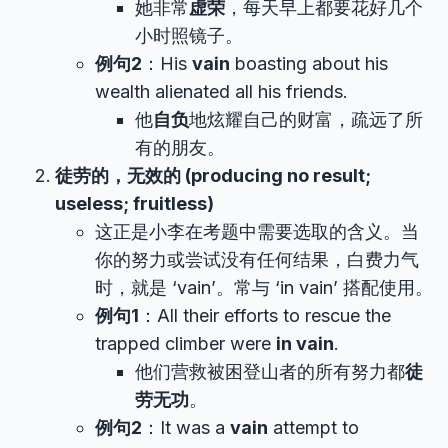
她非常
虚荣
，每天早上都要花好几个
小时照镜子。
例句2
：His
vain
boasting about his
wealth alienated all his friends.
他
自负
地炫耀自己的财富，疏远了所
有的朋友。
徒劳的，无效的 (producing no result;
useless; fruitless)
这正是小李在考题中需要选取的含义。当
你的努力或尝试没有任何结果，白费力气
时，就是 ‘vain’。常与 ‘in vain’ 搭配使用。
例句1
：All their efforts to rescue the
trapped climber were
in vain
.
他们营救被困登山者的所有努力都
徒
劳无功
。
例句2
：It was a
vain
attempt to