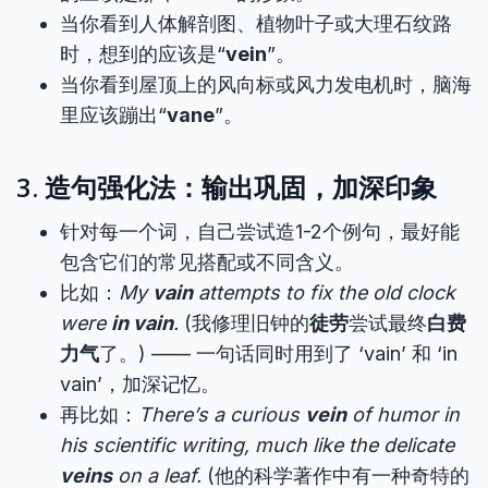
当你看到人体解剖图、植物叶子或大理石纹路
时，想到的应该是“
vein
”。
当你看到屋顶上的风向标或风力发电机时，脑海
里应该蹦出“
vane
”。
3. 造句强化法：输出巩固，加深印象
针对每一个词，自己尝试造1-2个例句，最好能
包含它们的常见搭配或不同含义。
比如：
My
vain
attempts to fix the old clock
were
in vain
.
(我修理旧钟的
徒劳
尝试最终
白费
力气
了。) —— 一句话同时用到了 ‘vain’ 和 ‘in
vain’，加深记忆。
再比如：
There’s a curious
vein
of humor in
his scientific writing, much like the delicate
veins
on a leaf.
(他的科学著作中有一种奇特的