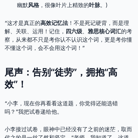
幽默
风格
，很像叶片上精致的
叶脉
。)
“这才是真正的
高效记忆法
！不是死记硬背，而是理
解、关联、运用！记住，
四六级
、
雅思核心词汇
的考
察，从来都不只是考你认不认识这个词，更是考你懂
不懂这个词，会不会用这个词！”
尾声：告别“徒劳”，拥抱“高
效”！
“小李，现在你再看看这道题，你觉得还能选错
吗？”我把试卷递给他。
小李接过试卷，眼神中已经没有了之前的迷茫，取而
代之的是一丝了然和坚定。“老师，我知道了。这道