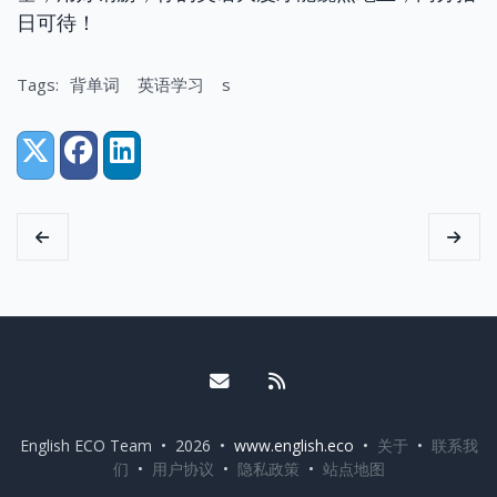
日可待！
Tags:
背单词
英语学习
s
Share:
X (Twitter)
Facebook
LinkedIn
Email me
RSS
English ECO Team • 2026 •
www.english.eco
•
关于
•
联系我
们
•
用户协议
•
隐私政策
•
站点地图