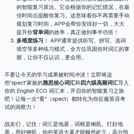
的智能复习算法。它会根据你的记忆情况，在最
佳时间点提醒你复习。这意味着你不再需要手动
规划复习时间，APP会帮你安排好一切，大大
提升你
背单词
的效率，真正做到事半功倍！
多维度练习：
APP通常提供听写、拼写、选词
填空等多种练习模式，全方位巩固你对词汇的掌
握，让你不仅认识，更会用。
不要让今天的学习成果被时间冲淡！立即将这
些’spect’家族的
雅思核心词汇
和
四六级高频词汇
导入
你的 English ECO 词汇本，开启你的智能复习之旅
吧！让每一次“看”（spect）都转化为你征服英语考
试的洞察力！
战友们，记住：词汇是地基，词根是钢筋。打好地
基，用好钢筋，你的英语大厦才能巍然屹立，高分指