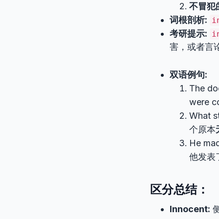
不冒犯
词根剖析:
i
考研提示:
i
害，或者言
双语例句:
The doc
were c
What s
个原本
He ma
他发表
区分总结：
Innocent: