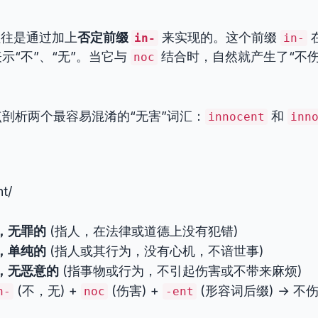
往往是通过加上
否定前缀
来实现的。这个前缀
in-
in-
示“不”、“无”。当它与
结合时，自然就产生了“不伤
noc
剖析两个最容易混淆的“无害”词汇：
和
innocent
inn
t/
，无罪的
(指人，在法律或道德上没有犯错)
，单纯的
(指人或其行为，没有心机，不谙世事)
，无恶意的
(指事物或行为，不引起伤害或不带来麻烦)
(不，无) +
(伤害) +
(形容词后缀) → 
n-
noc
-ent