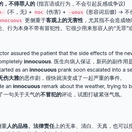
的，不得罪人的
(指言语或行为，不会引起反感或争议)
(不，无) +
(伤害) +
(形容词后缀) → 
n-
noc
-uous
更侧重于
客观上的无害性
，尤其指不会造成物
nnocuous
论、行为本身不带有冒犯性。它很少用来形容人的“无罪”或
tor assured the patient that the side effects of the n
ompletely
innocuous
. 医生向病人保证，新药的副作用
tarted as an
innocuous
prank soon escalated into a se
无伤大雅
的恶作剧，很快就演变成了一起严重的事件。
de an
innocuous
remark about the weather, trying to b
了一句关于天气的
不冒犯的
评论，试图打破紧张气氛。
侧重
人的品格、法律责任
上的无辜、清白、天真，也可以