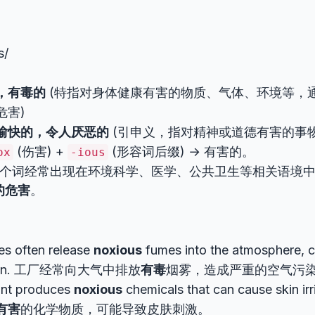
s/
，有毒的
(特指对身体健康有害的物质、气体、环境等，
危害)
愉快的，令人厌恶的
(引申义，指对精神或道德有害的事物
(伤害) +
(形容词后缀) → 有害的。
ox
-ious
个词经常出现在环境科学、医学、公共卫生等相关语境
的危害
。
es often release
noxious
fumes into the atmosphere, c
ution. 工厂经常向大气中排放
有毒
烟雾，造成严重的空气污
ant produces
noxious
chemicals that can cause skin i
有害
的化学物质，可能导致皮肤刺激。