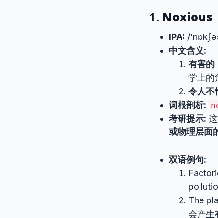
1.
Noxious
IPA:
/’nɒkʃə
中文含义:
有害的
学上的
令人不
词根剖析:
n
考研提示:
这
或物理层面
双语例句:
Factori
poll
The pl
会产生