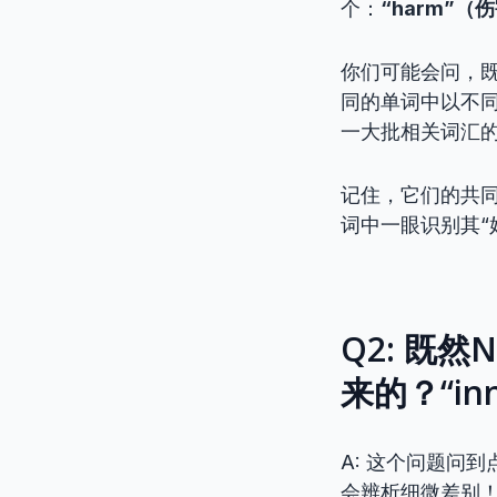
个：
“harm”（
你们可能会问，
同的单词中以不同
一大批相关词汇
记住，它们的共
词中一眼识别其“
Q2: 既然
来的？“in
A: 这个问题问
会辨析细微差别