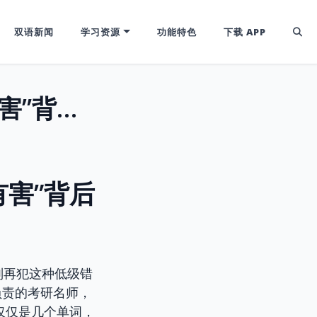
双语新闻
学习资源
功能特色
下载 APP
Noc/Nox 词根魔法：揭秘“无害”与“有害”背后的高频词汇密码，告别混淆！
有害”背后
别再犯这种低级错
负责的考研名师，
仅仅是几个单词，