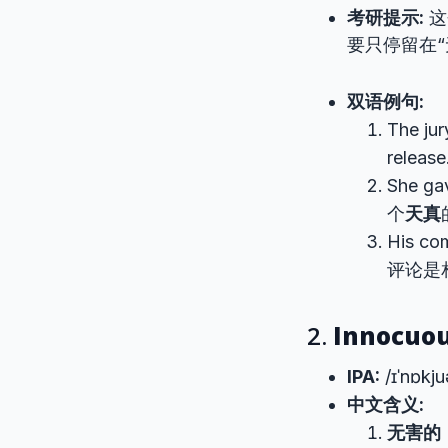
考研提示:
这
要只停留在“
双语例句:
The ju
rele
She ga
个
天真
His co
评论是
2.
Innocuo
IPA:
/ɪˈnɒkju
中文含义:
无害的