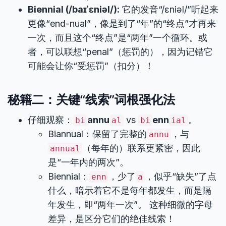
Biennial (/baɪˈɛniəl/):
它的发音“/ɛniəl/”听起来
更像“end-nual”，像是到了“年”的“终点”才再来
一次，而且这个“终点”是“两年”一个循环。或
者，可以联想“penal”（惩罚的），因为记错它
可能会让你“受惩罚”（扣分）！
秘籍二：关键“线索”词根强化法
仔细观察：
annu
vs
enn
。
bi
al
bi
ial
Biannual：保留了完整的
，与
annu
（每年的）联系更紧密，因此
annual
是“一年内的两次”。
Biennial：
，少了
，似乎“缺失”了点
enn
a
什么，暗示着它不是每年都发生，而是隔
年发生，即“两年一次”。 这种细微的字母
差异，是区分它们的绝佳线索！