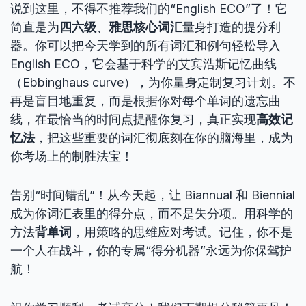
说到这里，不得不推荐我们的“English ECO”了！它
简直是为
四六级
、
雅思核心词汇
量身打造的提分利
器。你可以把今天学到的所有词汇和例句轻松导入
English ECO，它会基于科学的艾宾浩斯记忆曲线
（Ebbinghaus curve），为你量身定制复习计划。不
再是盲目地重复，而是根据你对每个单词的遗忘曲
线，在最恰当的时间点提醒你复习，真正实现
高效记
忆法
，把这些重要的词汇彻底刻在你的脑海里，成为
你考场上的制胜法宝！
告别“时间错乱”！从今天起，让 Biannual 和 Biennial
成为你词汇表里的得分点，而不是失分项。用科学的
方法
背单词
，用策略的思维应对考试。记住，你不是
一个人在战斗，你的专属“得分机器”永远为你保驾护
航！