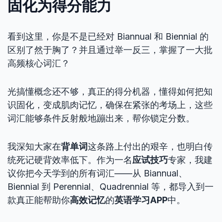
固化为得分能力
看到这里，你是不是已经对 Biannual 和 Biennial 的
区别了然于胸了？并且通过举一反三，掌握了一大批
高频核心词汇？
光搞懂概念还不够，真正的得分机器，懂得如何把知
识固化，变成肌肉记忆，确保在紧张的考场上，这些
词汇能够条件反射般地蹦出来，帮你锁定分数。
我深知大家在
背单词
这条路上付出的艰辛，也明白传
统死记硬背效率低下。作为一名
应试技巧
专家，我建
议你把今天学到的所有词汇——从 Biannual、
Biennial 到 Perennial、Quadrennial 等，都导入到一
款真正能帮助你
高效记忆
的
英语学习APP
中。