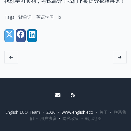
祝你学习顺利，考试高分！我们下期提分秘籍再见！
Tags:
背单词
英语学习
b
Share:
X (Twitter)
Facebook
LinkedIn
Email me
RSS
English ECO Team • 2026 •
www.english.eco
•
关于
•
联系我
们
•
用户协议
•
隐私政策
•
站点地图