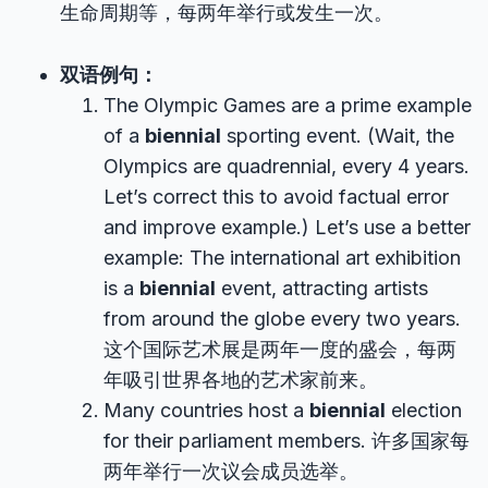
生命周期等，每两年举行或发生一次。
双语例句：
The Olympic Games are a prime example
of a
biennial
sporting event. (Wait, the
Olympics are quadrennial, every 4 years.
Let’s correct this to avoid factual error
and improve example.) Let’s use a better
example: The international art exhibition
is a
biennial
event, attracting artists
from around the globe every two years.
这个国际艺术展是两年一度的盛会，每两
年吸引世界各地的艺术家前来。
Many countries host a
biennial
election
for their parliament members. 许多国家每
两年举行一次议会成员选举。