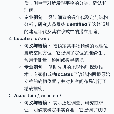
后，侧重于对所发现事物的分类、确认和
理解。
专业例句：
经过细致的碳年代测定与结构
分析，研究人员最终
identified
了这处遗址
的建造年代及其在仪式中的潜在用途。
Locate
/loʊˈkeɪt/
词义与语境：
指确定某事物精确的地理位
置或空间方位。它强调了定位的准确性，
常用于测量、绘图或搜寻情境。
专业例句：
借助先进的地球物理探测技
术，专家们成功
located
了该结构两根原始
立柱的确切位置，并对其空间布局进行了
精确描绘。
Ascertain
/ˌæsərˈteɪn/
词义与语境：
表示通过调查、研究或求
证，明确或确定事实真相。它强调了获取