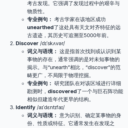
考古发现。它强调了发现过程中的艰辛与
物质性。
专业例句：
考古学家在该地区成功
unearthed
了这处具有天文对齐特征的远
古遗迹，其历史可追溯至5000年前。
Discover
/dɪˈskʌvər/
词义与语境：
这是指首次找到或认识到某
事物的存在，通常强调的是对未知事物的
揭示。与“unearth”相比，“discover”的范
畴更广，不局限于物理挖掘。
专业例句：
研究团队在对该区域进行详细
勘测时，
discovered
了一个与巨石阵功能
相似但建造年代更早的结构。
Identify
/aɪˈdɛntɪfaɪ/
词义与语境：
意为识别、确定某事物的身
份、性质或特征。它通常发生在发现之