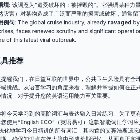
语境
: 该词意为“遭受破坏的；被摧毁的”。它强调某种力
然灾害）对某物造成了广泛而严重的损害或破坏，通常留
用例句
: The global cruise industry, already
ravaged
by 
crises, faces renewed scrutiny and significant operatio
e of this latest viral outbreak.
工具推荐
次提醒我们，在日益互联的世界中，公共卫生风险具有全
严峻挑战。从语言学习的角度来看，理解并掌握如何在正
杂情况，对于提升您的英语运用能力至关重要。
学将今天学习到的高阶词汇与表达融入日常练习。为了更
使用“English ECO”（英语易可）这款智能词汇学习应用。
系统化地学习今日精讲的所有词汇，其内置的艾宾浩斯遗
周期，确保知识点在您大脑中形成长期记忆，从而真正实