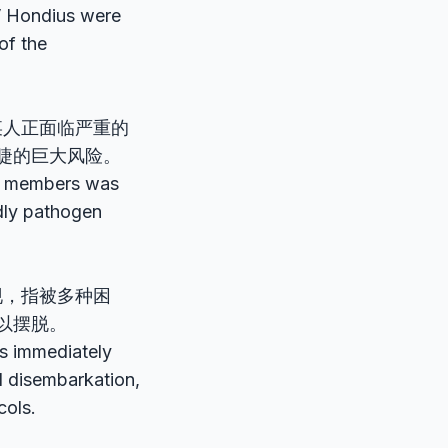
V Hondius were
of the
.
某人正面临严重的
睫的巨大风险。
ew members was
dly pathogen
现，指被多种困
以摆脱。
as immediately
d disembarkation,
cols.