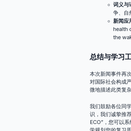
词义与
争、自
新闻应
health 
the wak
总结与学习
本次新闻事件再
对国际社会构成
微地描述此类复
我们鼓励各位同
识，我们诚挚推荐您
ECO”，您可以
学规划您的复习