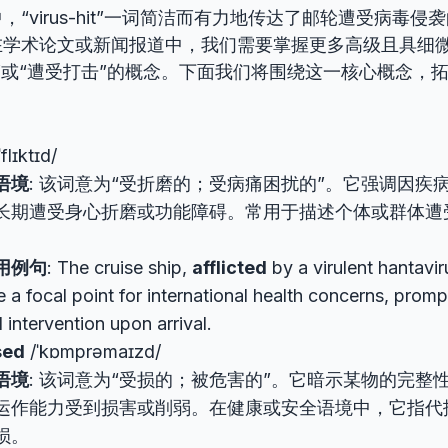
“virus-hit”一词简洁而有力地传达了邮轮遭受病毒侵
在学术论文或新闻报道中，我们需要掌握更多高级且具细
”或“遭受打击”的概念。下面我们将围绕这一核心概念，
flɪktɪd/
语境
: 该词意为“受折磨的；受病痛困扰的”。它强调因疾
长期遭受身心折磨或功能障碍。常用于描述个体或群体遭
。
用例句
: The cruise ship,
afflicted
by a virulent hantavi
a focal point for international health concerns, prom
 intervention upon arrival.
sed
/ˈkɒmprəmaɪzd/
语境
: 该词意为“受损的；被危害的”。它暗示某物的完整
运作能力受到损害或削弱。在健康或安全语境中，它指代
损。