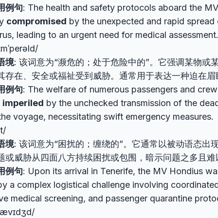
用例句
: The health and safety protocols aboard the M
ly
compromised
by the unexpected and rapid spread 
rus, leading to an urgent need for medical assessment
ɪmˈperəld/
语境
: 该词意为“濒危的；处于危险中的”。它强调某物或
其存在、安全或福祉受到威胁。通常用于表达一种迫在眉
用例句
: The welfare of numerous passengers and cr
y
imperiled
by the unchecked transmission of the dea
the voyage, necessitating swift emergency measures.
t/
语境
: 该词意为“困扰的；缠绕的”。它通常以被动语态出
题或威胁从四面八方持续困扰或包围，暗示问题之多且难
用例句
: Upon its arrival in Tenerife, the MV Hondius w
y a complex logistical challenge involving coordinate
ve medical screening, and passenger quarantine proto
rævɪdʒd/