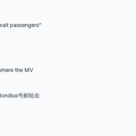
await passengers”
 where the MV
ndius号邮轮在