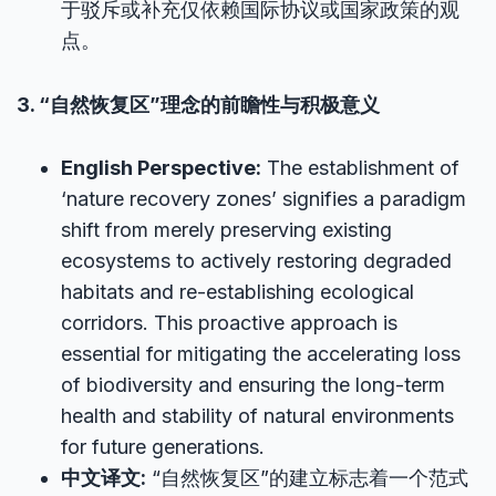
于驳斥或补充仅依赖国际协议或国家政策的观
点。
3. “自然恢复区”理念的前瞻性与积极意义
English Perspective:
The establishment of
‘nature recovery zones’ signifies a paradigm
shift from merely preserving existing
ecosystems to actively restoring degraded
habitats and re-establishing ecological
corridors. This proactive approach is
essential for mitigating the accelerating loss
of biodiversity and ensuring the long-term
health and stability of natural environments
for future generations.
中文译文:
“自然恢复区”的建立标志着一个范式