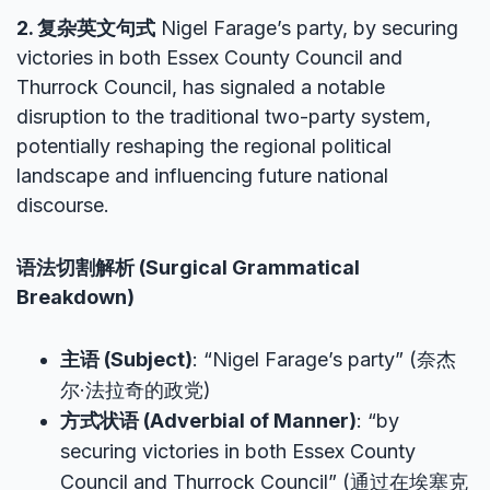
2. 复杂英文句式
Nigel Farage’s party, by securing
victories in both Essex County Council and
Thurrock Council, has signaled a notable
disruption to the traditional two-party system,
potentially reshaping the regional political
landscape and influencing future national
discourse.
语法切割解析 (Surgical Grammatical
Breakdown)
主语 (Subject)
: “Nigel Farage’s party” (奈杰
尔·法拉奇的政党)
方式状语 (Adverbial of Manner)
: “by
securing victories in both Essex County
Council and Thurrock Council” (通过在埃塞克