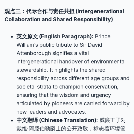
观点三：代际合作与责任共担 (Intergenerational
Collaboration and Shared Responsibility)
英文原文 (English Paragraph):
Prince
William’s public tribute to Sir David
Attenborough signifies a vital
intergenerational handover of environmental
stewardship. It highlights the shared
responsibility across different age groups and
societal strata to champion conservation,
ensuring that the wisdom and urgency
articulated by pioneers are carried forward by
new leaders and advocates.
中文翻译 (Chinese Translation):
威廉王子对
戴维·阿滕伯勒爵士的公开致敬，标志着环境管