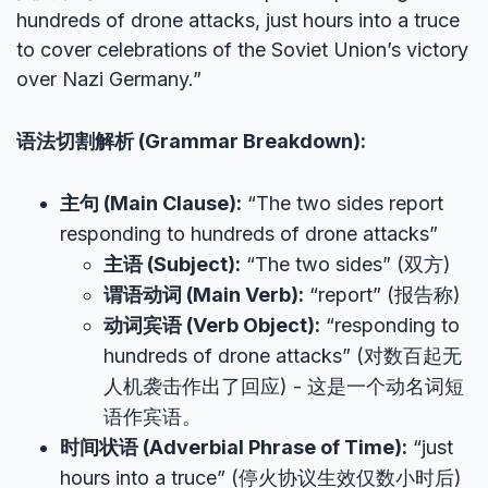
hundreds of drone attacks, just hours into a truce
to cover celebrations of the Soviet Union’s victory
over Nazi Germany.”
语法切割解析 (Grammar Breakdown):
主句 (Main Clause):
“The two sides report
responding to hundreds of drone attacks”
主语 (Subject):
“The two sides” (双方)
谓语动词 (Main Verb):
“report” (报告称)
动词宾语 (Verb Object):
“responding to
hundreds of drone attacks” (对数百起无
人机袭击作出了回应) - 这是一个动名词短
语作宾语。
时间状语 (Adverbial Phrase of Time):
“just
hours into a truce” (停火协议生效仅数小时后)