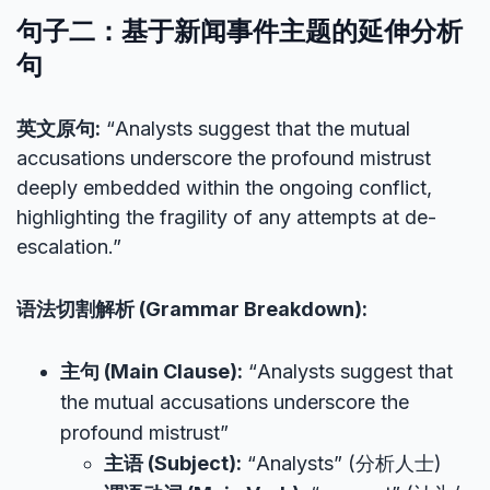
句子二：基于新闻事件主题的延伸分析
句
英文原句:
“Analysts suggest that the mutual
accusations underscore the profound mistrust
deeply embedded within the ongoing conflict,
highlighting the fragility of any attempts at de-
escalation.”
语法切割解析 (Grammar Breakdown):
主句 (Main Clause):
“Analysts suggest that
the mutual accusations underscore the
profound mistrust”
主语 (Subject):
“Analysts” (分析人士)