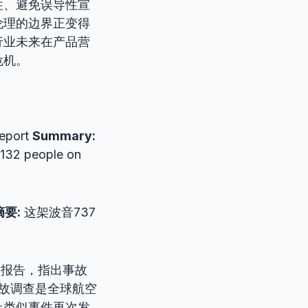
性、避免误导性宣
伦理的边界正变得
行业未来在产品营
危机。
report
Summary:
l 132 people on
摘要:
这架波音737
查报告，指出事故
事故调查是全球航空
止类似事件再次发