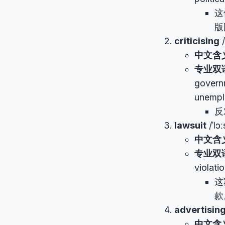
这
版
criticising
/
中文含
专业双
governm
unempl
反
lawsuit
/ˈlɔː
中文含
专业双
violati
这
款
advertisin
中文含