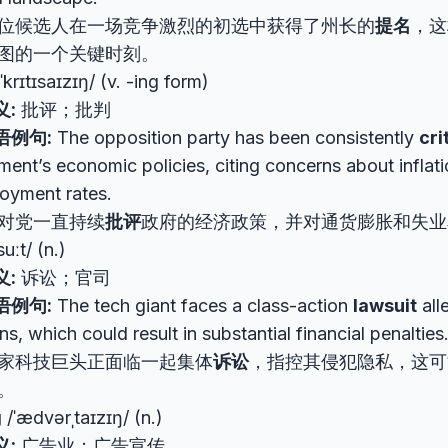
位候选人在一场竞争激烈的初选中获得了州长的
提名
，这
图的一个关键时刻。
ˈkrɪtɪsaɪzɪŋ/ (v. -ing form)
义:
批评；批判
语例句:
The opposition party has been consistently
cri
ent’s economic policies, citing concerns about inflat
oyment rates.
对党一直持续
批评
政府的经济政策，并对通货膨胀和失业
suːt/ (n.)
义:
诉讼；官司
语例句:
The tech giant faces a class-action
lawsuit
all
ons, which could result in substantial financial penalties
家科技巨头正面临一起集体
诉讼
，指控其侵犯隐私，这可
。
g
/ˈædvərˌtaɪzɪŋ/ (n.)
义:
广告业；广告宣传