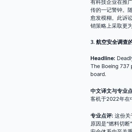
有科技企业在推
传的一记警钟。随
愈发模糊。此诉
销策略上采取更
3. 航空安全调
Headline:
Deadly
The Boeing 737 pl
board.
中文译文与专业
客机于2022年
专业点评:
这份关
原因是“燃料切断
安全体系中至关