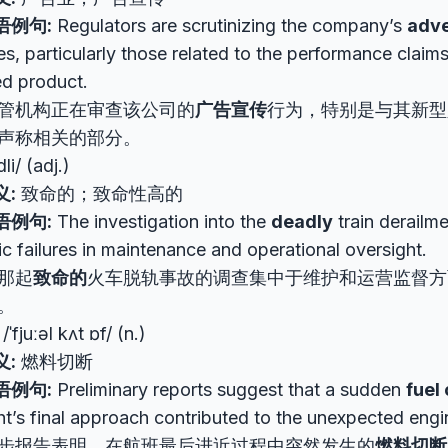
语例句:
Regulators are scrutinizing the company’s
adve
es, particularly those related to the performance claims
d product.
管机构正在审查该公司的
广告宣传
行为，特别是与其新型
声称相关的部分。
li/ (adj.)
义:
致命的；致命性高的
语例句:
The investigation into the
deadly
train derailm
c failures in maintenance and operational oversight.
那起
致命的
火车脱轨事故的调查集中于维护和运营监督方
。
/ˈfjuːəl kʌt ɒf/ (n.)
义:
燃料切断
语例句:
Preliminary reports suggest that a sudden
fuel 
ght’s final approach contributed to the unexpected engin
步报告表明，在航班最后进近过程中突然发生的
燃料切断