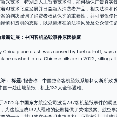
广新兴技术，特别是人工智能技术时，如何确保广告真实
着AI技术飞速发展并日益融入消费者产品，相关法律和
讼案的判决强调了消费者权益保护的重要性，并可能促使
为谨慎和透明的态度，以规避潜在的法律风险及公众信任
查的最新进展：中国客机坠毁事件原因披露
 China plane crash was caused by fuel cut-off, says 
ane crashed into a Chinese hillside in 2022, killing al
点评：
标题:
报告称，中国致命客机坠毁系燃料切断所致
在中国一处山坡坠毁，机上132人全部遇难。
于2022年中国东方航空公司波音737客机坠毁事件的调
”，为这起造成132人罹难的悲剧提供了关键线索。航空
重要的一环，其目的在于查明事故真相，吸取教训，以防