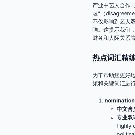
产业中艺人合作
歧”（disagr
不仅影响到艺人
响。这提示我们
财务和人际关系
热点词汇精练 (Co
为了帮助您更好
频和关键词汇进
nomination
中文含
专业双
highly 
politic