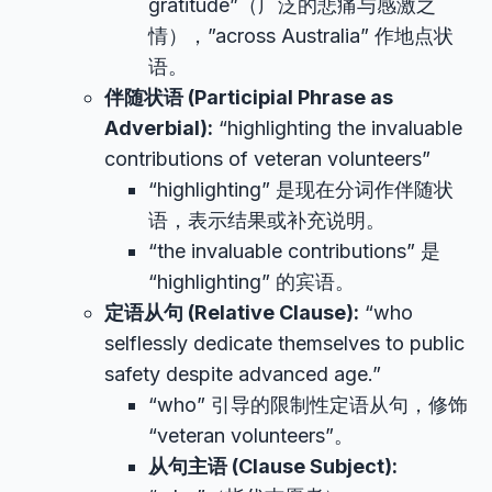
gratitude”（广泛的悲痛与感激之
情），”across Australia” 作地点状
语。
伴随状语 (Participial Phrase as
Adverbial):
“highlighting the invaluable
contributions of veteran volunteers”
“highlighting” 是现在分词作伴随状
语，表示结果或补充说明。
“the invaluable contributions” 是
“highlighting” 的宾语。
定语从句 (Relative Clause):
“who
selflessly dedicate themselves to public
safety despite advanced age.”
“who” 引导的限制性定语从句，修饰
“veteran volunteers”。
从句主语 (Clause Subject):