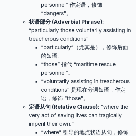
personnel” 作定语，修饰
“dangers”。
状语部分 (Adverbial Phrase):
“particularly those voluntarily assisting in
treacherous conditions”
“particularly”（尤其是），修饰后面
的短语。
“those” 指代 “maritime rescue
personnel”。
“voluntarily assisting in treacherous
conditions” 是现在分词短语，作定
语，修饰 “those”。
定语从句 (Relative Clause):
“where the
very act of saving lives can tragically
imperil their own.”
“where” 引导的地点状语从句，修饰