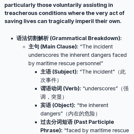
particularly those voluntarily assisting in
treacherous conditions where the very act of
saving lives can tragically imperil their own.
语法切割解析 (Grammatical Breakdown):
主句 (Main Clause):
“The incident
underscores the inherent dangers faced
by maritime rescue personnel”
主语 (Subject):
“The incident”（此
次事件）
谓语动词 (Verb):
“underscores”（强
调，突显）
宾语 (Object):
“the inherent
dangers”（内在的危险）
过去分词短语 (Past Participle
Phrase):
“faced by maritime rescue