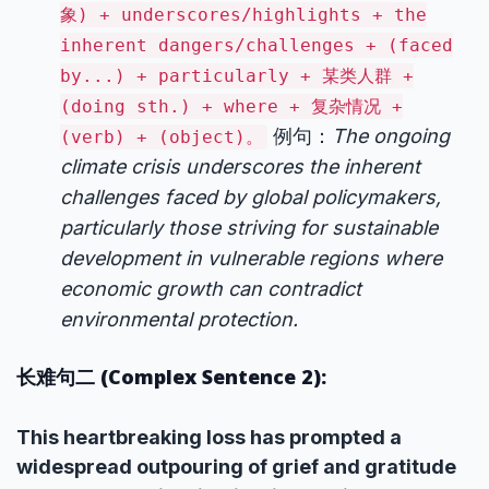
象) + underscores/highlights + the
inherent dangers/challenges + (faced
by...) + particularly + 某类人群 +
(doing sth.) + where + 复杂情况 +
例句：
The ongoing
(verb) + (object)。
climate crisis underscores the inherent
challenges faced by global policymakers,
particularly those striving for sustainable
development in vulnerable regions where
economic growth can contradict
environmental protection.
长难句二 (Complex Sentence 2):
This heartbreaking loss has prompted a
widespread outpouring of grief and gratitude