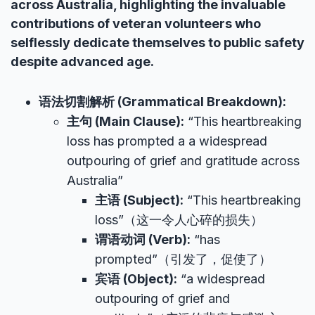
across Australia, highlighting the invaluable
contributions of veteran volunteers who
selflessly dedicate themselves to public safety
despite advanced age.
语法切割解析 (Grammatical Breakdown):
主句 (Main Clause):
“This heartbreaking
loss has prompted a a widespread
outpouring of grief and gratitude across
Australia”
主语 (Subject):
“This heartbreaking
loss”（这一令人心碎的损失）
谓语动词 (Verb):
“has
prompted”（引发了，促使了）
宾语 (Object):
“a widespread
outpouring of grief and