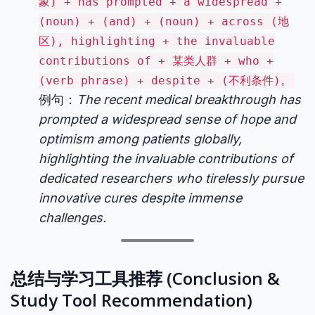
象) + has prompted + a widespread +
(noun) + (and) + (noun) + across (地
区), highlighting + the invaluable
contributions of + 某类人群 + who +
(verb phrase) + despite + (不利条件)。
例句：
The recent medical breakthrough has
prompted a widespread sense of hope and
optimism among patients globally,
highlighting the invaluable contributions of
dedicated researchers who tirelessly pursue
innovative cures despite immense
challenges.
总结与学习工具推荐 (Conclusion &
Study Tool Recommendation)