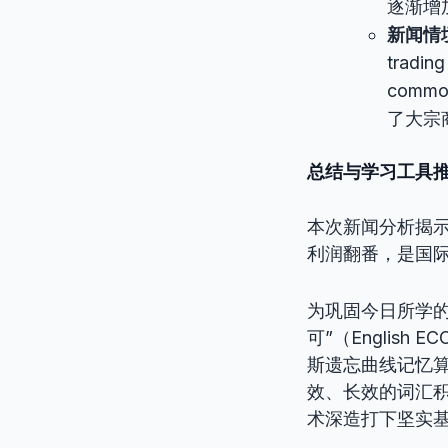
逐渐增
新闻情
trading
comm
了大宗
总结与学习工具
本次新闻分析揭
利润翻番，是国
为巩固今日所学
可”（Engli
斯遗忘曲线记忆
效、长效的词汇积
术深造打下坚实