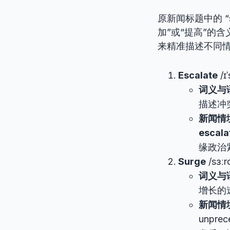
原新闻标题中的 “sends
加”或“提高”的
来精准描述不同情
Escalate
/ɪˈ
词义与
描述冲
新闻情
escala
缘政治
Surge
/sɜːr
词义与
增长的
新闻情
unprec