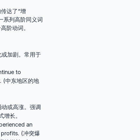
le”均传达了“增
一系列高阶同义词
个高阶动词。
化或加剧。常用于
ntinue to
bility. (中东地区的地
涌动或高涨。强调
式增长。
xperienced an
ed profits. (冲突爆