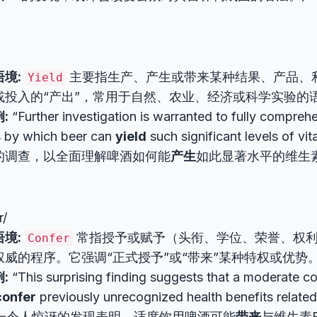
境:
主要指生产、产生或带来某种结果、产品、
Yield
或投入的“产出”，常用于自然、农业、经济或科学实验的
:
“Further investigation is warranted to fully compreh
 by which beer can
yield
such significant levels of v
的调查，以全面理解啤酒如何能
产生
如此显著水平的维生素
r/
境:
常指授予或赋予（头衔、学位、荣誉、权
Confer
威的程序。它强调“正式授予”或“带来”某种特权或优势
:
“This surprising finding suggests that a moderate c
confer
previously unrecognized health benefits related
.” (这一令人惊讶的发现表明，适度饮用啤酒可能
带来
与维生素