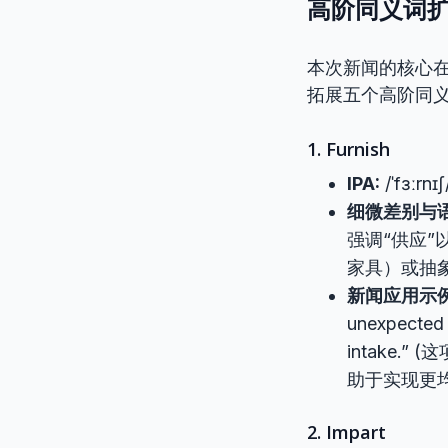
高阶同义词扩充 
本次新闻的核心在
拓展五个高阶同
1. Furnish
IPA:
/ˈfɜːrnɪʃ
细微差别与语
强调“供应
家具）或抽
新闻应用示例
unexpected s
intake.
助于实现更
2. Impart