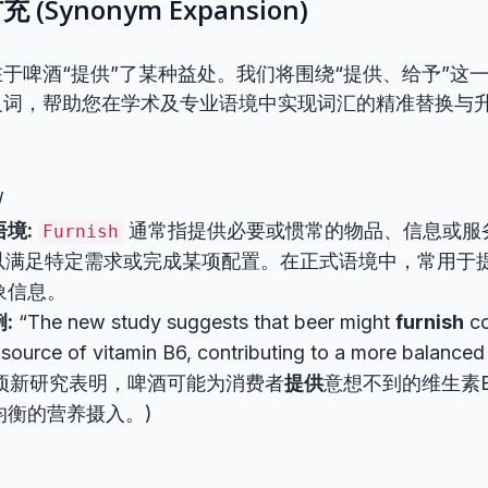
(Synonym Expansion)
于啤酒“提供”了某种益处。我们将围绕“提供、给予”这
义词，帮助您在学术及专业语境中实现词汇的精准替换与
/
境:
通常指提供必要或惯常的物品、信息或服
Furnish
”以满足特定需求或完成某项配置。在正式语境中，常用于
象信息。
:
“The new study suggests that beer might
furnish
co
ource of vitamin B6, contributing to a more balanced n
” (这项新研究表明，啤酒可能为消费者
提供
意想不到的维生素
均衡的营养摄入。)