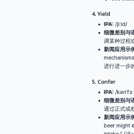
4. Yield
IPA:
/jiːld/
细微差别与语
调某种过程
新闻应用示例
mechanisms
进行进一步
5. Confer
IPA:
/kənˈfɜː
细微差别与语
通过正式或权
新闻应用示例
beer might
intake