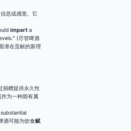
、信息或感觉。它
。
could
impart
a
6 levels.” (尽管啤酒
方面潜在贡献的新理
过捐赠提供永久性
或作为一种固有属
 substantial
ile.” (啤酒可能为饮食
赋