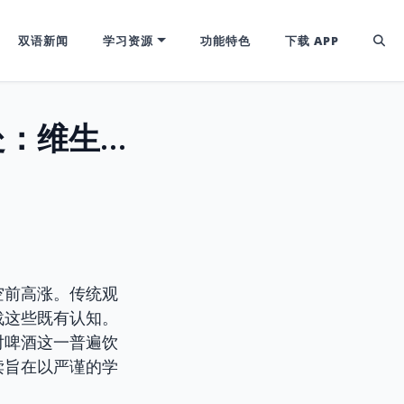
双语新闻
学习资源
功能特色
下载 APP
研究揭示啤酒或含意想不到的健康益处：维生素B6新发现
空前高涨。传统观
战这些既有认知。
对啤酒这一普遍饮
读旨在以严谨的学