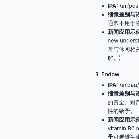
IPA:
/ɪmˈpɑːr
细微差别与语
通常不用于
新闻应用示例
new underst
常与休闲相
解。)
3. Endow
IPA:
/ɪnˈdaʊ/
细微差别与语
的资金、财
性的给予。
新闻应用示例
vitamin B6 
予
可观维生