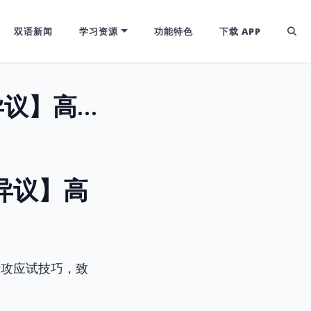
双语新闻
学习资源
功能特色
下载 APP
告别'Yes/No'！美剧超高频【赞同与异议】高级表达，秒变地道英文口语！
与异议】高
专攻应试技巧，致