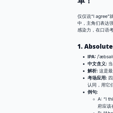
单！
仅仅说“I ag
中，主角们表达
感染力，在口语
1. Absolutel
IPA:
/ˈæbsəluːt
中文含义:
当
解析:
这是最
考场应用:
四
认同，用它
例句:
A: “I 
府应该