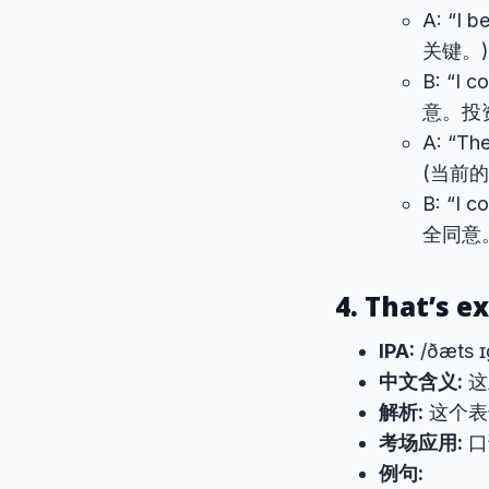
A: “I 
关键。)
B: “I c
意。投
A: “The
(当前
B: “I c
全同意
4. That’s e
IPA:
/ðæts ɪ
中文含义:
这
解析:
这个表
考场应用:
口
例句: