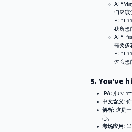
A: “May
们应该
B: “Tha
我所想
A: “I 
需要多
B: “Tha
这么想
5. You’ve h
IPA:
/juːv hɪ
中文含义:
你
解析:
这是一
心。
考场应用:
当