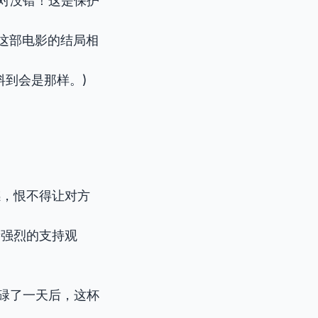
net.” (绝对没错！这是保护
 it?” (这部电影的结局相
我压根没料到会是那样。)
，恨不得让对方
者强烈的支持观
day.” (忙碌了一天后，这杯