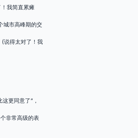
(说得太对了！我简直累瘫
our.” (这个城市高峰期的交
rning.” (说得太对了！我
比这更同意了”，
个非常高级的表