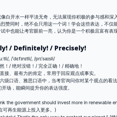
ree”就像白开水一样平淡无奇，无法展现你积极的参与感和
强烈赞同时，绝不会只用这一个词！学会这些表达，不仅
考试中也能让考官眼前一亮，认为你是一个积极且富有表
y! / Definitely! / Precisely!
li/, /ˈdɛfɪnɪtli/, /prɪˈsaɪsli/
然！/ 绝对没错！/ 完全正确！/ 精确地！
直接、最有力的肯定，常用于回应观点或事实。
六级口语、雅思口语中，当考官询问你对某个观点的看法
们开场，能瞬间提升你的表达强度。
think the government should invest more in renewabl
在可再生能源上投入更多。)