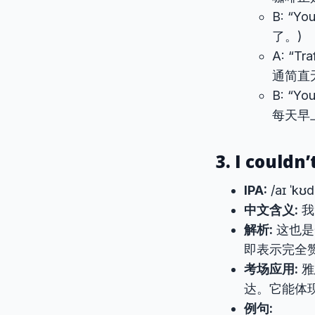
B: “Yo
了。)
A: “Tr
通简直
B: “Yo
每天早
3. I couldn
IPA:
/aɪ ˈkʊd
中文含义:
我
解析:
这也是
即表示完全
考场应用:
雅
达。它能体
例句: