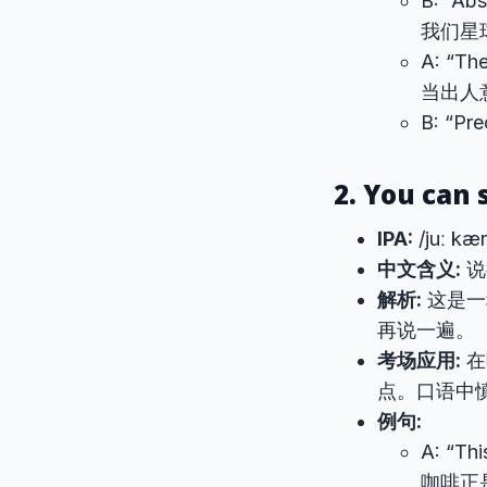
B: “Ab
我们星
A: “Th
当出人
B: “P
2. You can 
IPA:
/juː kæ
中文含义:
说
解析:
这是一
再说一遍。
考场应用:
在
点。口语中
例句:
A: “Th
咖啡正