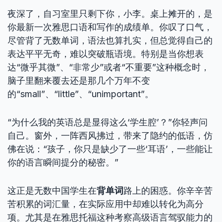
夜深了，自习室里只剩下你，小李。桌上摊开的，是
你最新一次雅思口语和写作的成绩单。你叹了口气，
尽管背了无数单词，语法也算扎实，但总觉得自己的
表达平平无奇，难以突破瓶语境。特别是当你想表
达“微乎其微”、“非常少”或者“不重要”这种概念时，
脑子里翻来覆去还是那几个万年不变
的“small”、“little”、“unimportant”。
“为什么我的英语总是显得这么‘学生腔’？”你轻声问
自己。窗外，一阵西风拂过，带来了隐约的低语，仿
佛在说：“孩子，你只是缺少了一些‘耳语’，一些能让
你的语言瞬间提分的秘密。”
这正是无数中国学生在
背单词
路上的困惑。你辛辛苦
苦积累的词汇量，在实际应用中却难以转化为高分
项。尤其是在雅思托福这种考察高级语言驾驭能力的