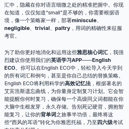
汇中，隐藏在你对语言细微之处的精准把握中。你现
在知道，仅仅知道“small”是不够的，你需要根据语
境，像一个策略家一样，部署
miniscule
、
negligible
、
trivial
、
paltry
，用词的精确性来征服
考官。
为了助你更好地消化和运用这些
雅思核心词汇
，我强
烈建议你使用我们的
英语学习APP
——
English
ECO
。你可以在English ECO中，轻松导入今天学到
的所有词汇和例句，甚至是你自己总结的替换策略。
English ECO将利用科学的
高效记忆法
，根据著名的
艾宾浩斯遗忘曲线，为你量身定制复习计划。它会智
能提醒你何时复习，确保每一个高级同义词都能在你
大脑中生根发芽，永久存储。告别死记硬背，拥抱智
能复习，让你的
背单词
之旅事半功倍，最终将这
些“西风的耳语”转化为你雅思托福，乃至
四六级
考试