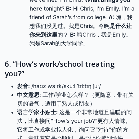
here
tonight?
B:
Hi Chris, I’m Emily. I’m a
friend of Sarah’s from college.
A:
嗨，我
想我们没见过。我是Chris。今晚
是什么让
你来到这里
的？
B:
嗨Chris，我是Emily。
我是Sarah的大学同学。
6. “How’s work/school treating
you?”
发音:
/haʊz wɜːrk/skuːl ˈtriːtɪŋ juː/
中文意思:
工作/学业怎么样？（更随意，带有关
切的语气，适用于熟人或朋友）
语言学家小贴士:
这是一个非常地道且温暖的问
法，比直接问“How’s your job?”更有人情味。
它将工作或学业拟人化，询问它“对待”你的方
式，意味着它是否顺利、是否让你感到愉快。