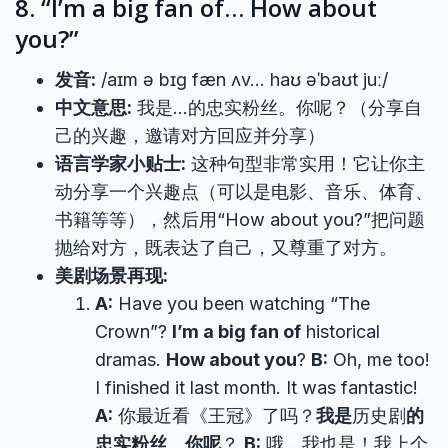
8. “I’m a big fan of… How about
you?”
发音:
/aɪm ə bɪɡ fæn ʌv… haʊ əˈbaʊt juː/
中文意思:
我是…的忠实粉丝。你呢？（分享自
己的兴趣，邀请对方回应并分享）
语言学家小贴士:
这种句型非常实用！它让你主
动分享一个兴趣点（可以是电影、音乐、体育、
书籍等等），然后用“How about you?”把问题
抛给对方，既表达了自己，又尊重了对方。
美剧场景再现:
A:
Have you been watching “The
Crown”?
I’m a big fan of
historical
dramas.
How about you
?
B:
Oh, me too!
I finished it last month. It was fantastic!
A:
你最近看《王冠》了吗？
我是
历史剧
的
忠实粉丝
。
你呢
？
B:
哦，我也是！我上个