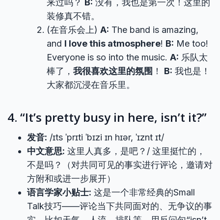
来过吗？
B:
没有，我也是第一次！这里的
装修真不错。
(在音乐会上)
A:
The band is amazing,
and
I love this atmosphere
!
B:
Me too!
Everyone is so into the music.
A:
乐队太
棒了，
我很喜欢这里的氛围
！
B:
我也是！
大家都沉浸在音乐里。
4. “It’s pretty busy in here, isn’t it?”
发音:
/ɪts ˈprɪti ˈbɪzi ɪn hɪər, ˈɪznt ɪt/
中文意思:
这里人真多，是吧？/ 这里挺忙的，
不是吗？（对共同可见的事实进行评论，邀请对
方附和或进一步展开）
语言学家小贴士:
这是一个非常经典的Small
Talk技巧——评论当下共同面对的、无争议的事
实。比如天气、人流、排队等。用反问句“isn’t