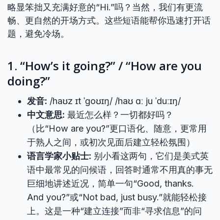
略显笨拙又充满好意的“Hi.”吗？当然，我们有更流
畅、更自然的开场方式。这些短语能帮你迅速打开话
题，避免冷场。
1. “How’s it going?” / “How are you
doing?”
发音:
/haʊz ɪt ˈɡoʊɪŋ/ /haʊ ɑː ju ˈduːɪŋ/
中文意思:
最近怎么样？一切都好吗？
（比“How are you?”更口语化、随意，更常用
于熟人之间，或初次见面后建立轻松氛围）
语言学家小贴士:
别小看这两句，它们是美式英
语中最常见的问候语，回答时通常不用真的事无
巨细地讲述近况，简单一句“Good, thanks.
And you?”或“Not bad, just busy.”就能轻松接
上。这是一种“建立连接”而非“寻求信息”的问