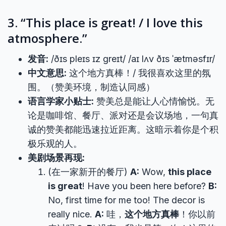
3. “This place is great! / I love this
atmosphere.”
发音:
/ðɪs pleɪs ɪz ɡreɪt/ /aɪ lʌv ðɪs ˈætməsfɪr/
中文意思:
这个地方真棒！/ 我很喜欢这里的氛
围。（赞美环境，制造认同感）
语言学家小贴士:
赞美总是能让人心情愉悦。无
论是咖啡馆、餐厅、派对还是会议场地，一句真
诚的赞美都能迅速拉近距离。这暗示着你是个积
极乐观的人。
美剧场景再现:
(在一家新开的餐厅)
A:
Wow,
this place
is great
! Have you been here before?
B:
No, first time for me too! The decor is
really nice.
A:
哇，
这个地方真棒
！你以前