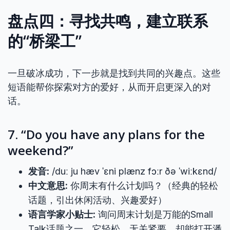
盘点四：寻找共鸣，建立联系
的“桥梁工”
一旦破冰成功，下一步就是找到共同的兴趣点。这些
短语能帮你探索对方的爱好，从而开启更深入的对
话。
7. “Do you have any plans for the
weekend?”
发音:
/duː ju hæv ˈɛni plænz fɔːr ðə ˈwiːkɛnd/
中文意思:
你周末有什么计划吗？（经典的轻松
话题，引出休闲活动、兴趣爱好）
语言学家小贴士:
询问周末计划是万能的Small
Talk话题之一。它轻松、无关紧要，却能打开潘