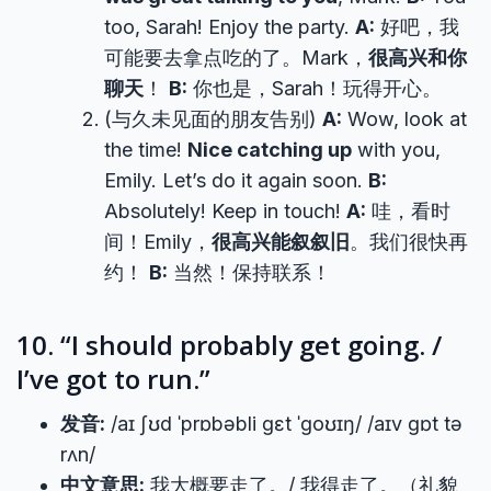
too, Sarah! Enjoy the party.
A:
好吧，我
可能要去拿点吃的了。Mark，
很高兴和你
聊天
！
B:
你也是，Sarah！玩得开心。
(与久未见面的朋友告别)
A:
Wow, look at
the time!
Nice catching up
with you,
Emily. Let’s do it again soon.
B:
Absolutely! Keep in touch!
A:
哇，看时
间！Emily，
很高兴能叙叙旧
。我们很快再
约！
B:
当然！保持联系！
10. “I should probably get going. /
I’ve got to run.”
发音:
/aɪ ʃʊd ˈprɒbəbli ɡɛt ˈɡoʊɪŋ/ /aɪv ɡɒt tə
rʌn/
中文意思:
我大概要走了。/ 我得走了。（礼貌