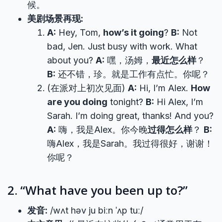
候。
美剧场景再现:
A:
Hey, Tom,
how’s it going
?
B:
Not
bad, Jen. Just busy with work. What
about you?
A:
嘿，汤姆，
最近怎么样
？
B:
还不错，珍。就是工作有点忙。你呢？
(在派对上初次见面)
A:
Hi, I’m Alex.
How
are you doing
tonight?
B:
Hi Alex, I’m
Sarah. I’m doing great, thanks! And you?
A:
嗨，我是Alex。你今晚
过得怎么样
？
B:
嗨Alex，我是Sarah。我过得很好，谢谢！
你呢？
2. “What have you been up to?”
发音:
/wʌt həv ju biːn ˈʌp tuː/