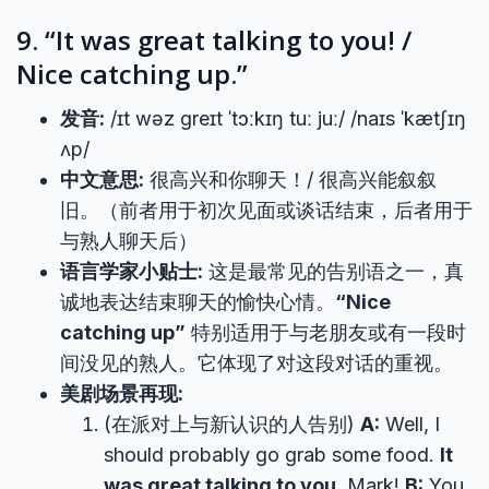
9. “It was great talking to you! /
Nice catching up.”
发音:
/ɪt wəz ɡreɪt ˈtɔːkɪŋ tuː juː/ /naɪs ˈkætʃɪŋ
ʌp/
中文意思:
很高兴和你聊天！/ 很高兴能叙叙
旧。（前者用于初次见面或谈话结束，后者用于
与熟人聊天后）
语言学家小贴士:
这是最常见的告别语之一，真
诚地表达结束聊天的愉快心情。
“Nice
catching up”
特别适用于与老朋友或有一段时
间没见的熟人。它体现了对这段对话的重视。
美剧场景再现:
(在派对上与新认识的人告别)
A:
Well, I
should probably go grab some food.
It
was great talking to you
, Mark!
B:
You