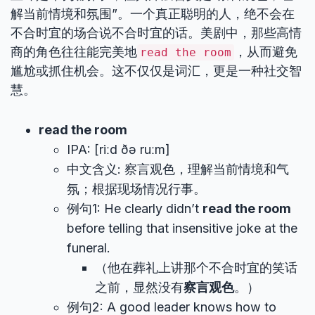
解当前情境和氛围”。一个真正聪明的人，绝不会在
不合时宜的场合说不合时宜的话。美剧中，那些高情
商的角色往往能完美地
，从而避免
read the room
尴尬或抓住机会。这不仅仅是词汇，更是一种社交智
慧。
read the room
IPA: [riːd ðə ruːm]
中文含义: 察言观色，理解当前情境和气
氛；根据现场情况行事。
例句1: He clearly didn’t
read the room
before telling that insensitive joke at the
funeral.
（他在葬礼上讲那个不合时宜的笑话
之前，显然没有
察言观色
。）
例句2: A good leader knows how to