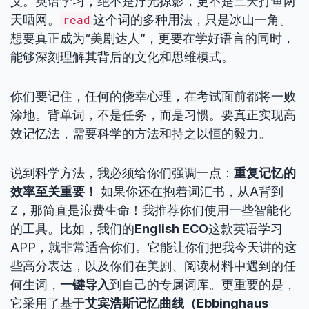
义。英语学习，绝不是浮光掠影，更不是三天打鱼两
天晒网。
这个词的多种用法，只是冰山一角。
read
想要真正成为“美剧达人”，更要在学好语言的同时，
能够深刻理解其背后的文化和思维模式。
你们要记住，任何的侥幸心理，在考试面前都将一败
涂地。背单词，不是任务，而是习惯。要真正实现高
效记忆法，需要科学的方法和持之以恒的毅力。
说到科学方法，我必须给你们强调一点：
重复记忆的
效率至关重要！
如果你还在抱着词汇书，从A背到
Z，那简直是浪费生命！我推荐你们使用一些智能化
的工具。比如，我们的
English ECO
这款英语学习
APP，就非常适合你们。它能让你们把我今天讲的这
些高分表达，以及你们在美剧、阅读材料中遇到的任
何生词，
一键导入
到自己的专属词库。更重要的是，
它采用了基于
艾宾浩斯记忆曲线（Ebbinghaus