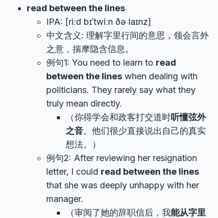
read between the lines
IPA: [riːd bɪˈtwiːn ðə laɪnz]
中文含义: 理解字里行间的意思，领会言外
之意，揣摩隐含信息。
例句1: You need to learn to
read
between the lines
when dealing with
politicians. They rarely say what they
truly mean directly.
（你得学会和政客打交道时
听懂弦外
之音
。他们很少直接说出自己的真实
想法。）
例句2: After reviewing her resignation
letter, I could
read between the lines
that she was deeply unhappy with her
manager.
（审阅了她的辞职信后，我
能从字里