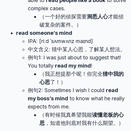
able to
read people like a book
to solve
complex cases.
（一个好的侦探需要
洞悉人心
才能侦
破复杂的案件。）
read someone’s mind
IPA: [riːd ˈsʌmwʌnz maɪnd]
中文含义: 猜中某人心思，了解某人想法。
例句1: I was just about to suggest that!
You totally
read my mind
!
（我正想提那个呢！你完全
猜中我的
心思
了！）
例句2: Sometimes I wish I could
read
my boss’s mind
to know what he really
expects from me.
（有时候我真希望我能
读懂老板的心
思
，知道他到底对我有什么期望。）