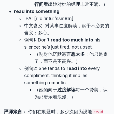
行间看出
她对她的经理非常不满。）
read into something
IPA: [riːd ˈɪntuː ˈsʌmθɪŋ]
中文含义: 对某事过度解读，赋予不必要的
含义；多心。
例句1: Don’t
read too much into
his
silence; he’s just tired, not upset.
（别对他沉默寡言
想太多
；他只是累
了，而不是不高兴。）
例句2: She tends to
read into
every
compliment, thinking it implies
something romantic.
（她倾向于
过度解读
每一个赞美，认
为那暗示着浪漫。）
严师箴言：
你们在刷题时，多少次因为没能
read