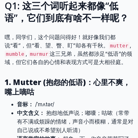
Q1: 这三个词听起来都像“低
语”，它们到底有啥不一样呢？
嘿，同学们，这个问题问得好！就好像我们都
说“看”，但“看、望、瞥、盯”却各有千秋。
,
mutter
,
这三兄弟，虽然都涉足“低语”的领
mumble
murmur
域，但它们各自的心情和表现方式可是大相径庭。
1. Mutter (抱怨的低语)：心里不爽，
嘴上嘀咕
音标：
/ˈmʌtər/
中文含义：
抱怨地低声说；嘟囔；咕哝（常带
有不满或烦躁的情绪，声音小而模糊，通常是对
自己说或不希望别人听清）