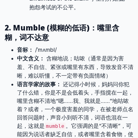
抱怨考试的不公平。
2. Mumble (模糊的低语)：嘴里含
糊，词不达意
音标：
/ˈmʌmbl/
中文含义：
含糊地说；咕哝（通常是因为害
羞、不自信、紧张或嘴里有东西，导致发音不清
晰，难以听懂，不一定带有负面情绪）
语言学家的故事：
还记得小时候，妈妈问你犯
了什么错，你是不是会低着头，手指搅在一起，
嘴里含糊不清地“嗯……我、我就是……”地咕哝
着？或者，一个极度害羞的同学，在被老师点名
回答问题时，声音小到听不清，词语也混在一
起，这就是
。它强调的是“不清晰”，可
mumble
能因为说话者缺乏自信，或者嘴里含着食物，使