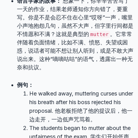
语言学家的故事：
想象一下，你辛辛苦苦写了
一天的作业，结果老师通知你方向错了，要重
写。你是不是会忍不住在心里“哎呀”一声，嘴里
小声地抱怨几句，虽然不大声，但字里行间都是
不情愿和不满？这就是典型的
。它常常
mutter
伴随着负面情绪，比如不满、愤怒、失望或困
惑，说话者可能不想让别人听到，或是不敢大声
说出来。这种“嘀嘀咕咕”的语气，透露出一种无
奈和抗议。
例句：
He walked away, muttering curses under
his breath after his boss rejected his
proposal. 他老板拒绝了他的提议后，他一
边走开，一边低声咒骂着。
The students began to mutter about the
unfairness of the exam. 学生们开始低声