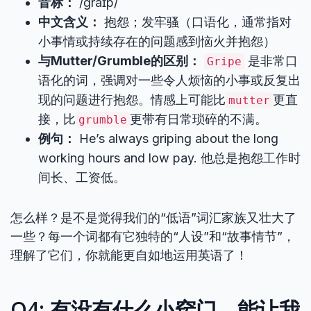
音标：
/ɡraɪp/
中文含义：
抱怨；发牢骚（口语化，通常指对
小事情或持续存在的问题感到恼火并抱怨）
与Mutter/Grumble的区别：
是非常口
Gripe
语化的词，强调对一些令人烦恼的小事或反复出
现的问题进行抱怨。情感上可能比
更直
mutter
接，比
更带有日常琐碎的不满。
grumble
例句：
He’s always griping about the long
working hours and low pay. 他总是抱怨工作时
间长、工资低。
怎么样？是不是觉得我们的“低语”词汇家族又壮大了
一些？每一个词都有它独特的“人设”和“故事情节”，
理解了它们，你就能更自如地运用英语了！
Q4: 有没有什么小窍门，能让我