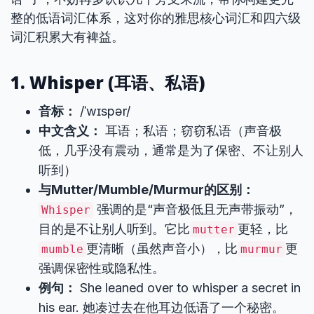
整的低语词汇体系，这对你的雅思核心词汇和四六级
词汇积累大有裨益。
1. Whisper (耳语、私语)
音标：
/ˈwɪspər/
中文含义：
耳语；私语；窃窃私语（声音极
低，几乎没有震动，通常是为了保密、不让别人
听到）
与Mutter/Mumble/Murmur的区别：
强调的是“声音极低且无声带振动”，
Whisper
目的是不让别人听到。它比
更轻，比
mutter
更清晰（虽然声音小），比
更
mumble
murmur
强调保密性或隐私性。
例句：
She leaned over to whisper a secret in
his ear. 她凑过去在他耳边低语了一个秘密。