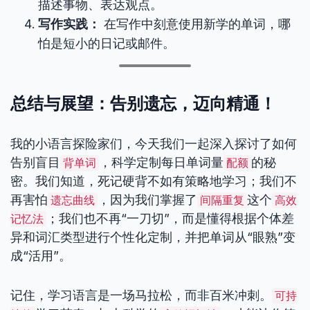
描述事物、表达观点。
写作实践：
在写作中刻意使用新学的单词，哪
怕是短小的日记或邮件。
总结与展望：告别遗忘，迈向精通！
我的小语言探险家们，今天我们一起深入探讨了如何
告别盲目
，科学定制每日单词量
的秘
背单词
配额
密。我们知道，死记硬背不如有策略地学习；我们不
再害怕
，因为我们掌握了
这个
遗忘曲线
间隔重复
高效
；我们也不再“一刀切”，而是懂得根据个体差
记忆法
异和词汇类型进行个性化定制，并把单词从“眼熟”变
成“活用”。
记住，学习语言是一场马拉松，而非百米冲刺。
可持