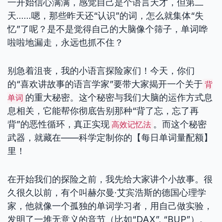
一开始信心满满，感觉自己是个语言天才，但第二
天……嗯，那些昨天还“认识”的词，怎么就集体“失
忆”了呢？是不是觉得自己的大脑像个筛子，单词哗
啦啦地漏走，永远也抓不住？
别急着沮丧，我的小语言探险家们！今天，你们
的“喜欢讲故事的语言学家”要带大家揭开一个关于
背
的重大秘密。这个秘密与我们大脑的运作方式息
单词
息相关，它能帮你彻底告别那种“背了忘，忘了再
背”的恶性循环，真正实现
。而这个秘密
高效记忆法
武器，就藏在——科学定制你的【每日单词量配额】
里！
在开始我们的探险之前，我先给大家讲个小故事。很
久很久以前，有个叫赫尔曼·艾宾浩斯的德国心理学
家，他就像一个孤独的单词学习者，用自己做实验，
发明了一堆无意义的音节（比如“DAX”, “BUP”）。