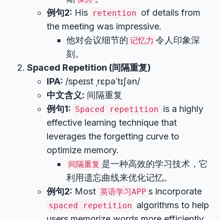
例句2:
His
of details from
retention
the meeting was impressive.
他对会议细节的
令人印象深
记忆力
刻。
Spaced Repetition (间隔重复)
IPA:
/speɪst ˌrɛpəˈtɪʃən/
中文含义:
间隔重复
例句1:
is a highly
Spaced repetition
effective learning technique that
leverages the forgetting curve to
optimize memory.
是一种高效的学习技术，它
间隔重复
利用遗忘曲线来优化记忆。
例句2:
Most
s incorporate
英语学习APP
algorithms to help
spaced repetition
users memorize words more efficiently.