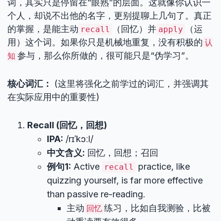
词，其实只是停留在“眼熟”的层面。这就像你认识一
个人，却说不出他的名字，更别提聊上几句了。真正
的掌握，是能主动
（回忆）并
（运
recall
apply
用）这个词。如果你只是机械地重复，没有积极的
认
参与，那么你所做的，很可能只是“伪学习”。
知
核心词汇：
(这里将强化之前学过的词汇，并强调其
在实际应用中的重要性)
Recall (回忆，回想)
IPA:
/rɪˈkɔːl/
中文含义:
回忆，回想；召回
例句1:
Active
practice, like
recall
quizzing yourself, is far more effective
than passive re-reading.
主动
练习，比如自我测验，比被
回忆