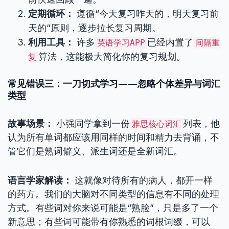
定期循环：
遵循“今天复习昨天的，明天复习前
天的”原则，逐步拉长复习周期。
利用工具：
许多
已经内置了
英语学习APP
间隔重
算法，这能极大简化你的复习规划。
复
常见错误三：一刀切式学习——忽略个体差异与词汇
类型
故事场景：
小强同学拿到一份
列表，他
雅思核心词汇
认为所有单词都应该用同样的时间和精力去背诵，不
管它们是熟词僻义、派生词还是全新词汇。
语言学家解读：
这就像对待所有的病人，都开一样
的药方。我们的大脑对不同类型的信息有不同的处理
方式。有些词对你来说可能是“熟脸”，只是多了一个
新意思；有些词可能带有你熟悉的词根词缀，可以