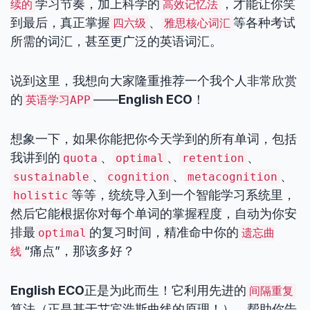
学习节奏，加上科学的
，才能让你笑
续的
高效记忆法
到最后，真正掌握
、
等各种考试
四六级
雅思核心词汇
所需的词汇，甚至更广泛的英语词汇。
说到这里，我想向大家隆重推荐一个我个人非常欣赏
的
——
English ECO
！
英语学习APP
想象一下，如果你能把你今天学到的所有单词，包括
我讲到的
、
、
、
quota
optimal
retention
、
、
、
sustainable
cognition
metacognition
等等，统统导入到一个智能学习系统里，
holistic
然后它能根据你对每个单词的掌握程度，自动为你安
排最
的复习时间，精准命中你的
optimal
遗忘曲
“痛点”，那该多好？
线
English ECO
正是为此而生！它利用先进的
间隔重复
算法（正是基于艾宾浩斯曲线的原理！），帮助你告