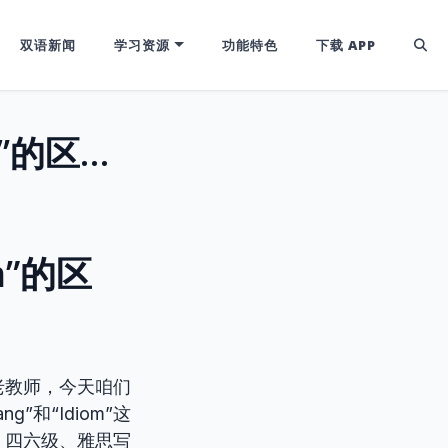
双语新闻
学习资源
功能特色
下载 APP
“Jargon”是什么？与“Slang”和“Idiom”的区别，考试和日常不再混淆！
om”的区
老教师，今天咱们
”和“Idiom”这
、四六级、雅思写