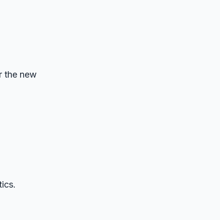
。
r the new
tics.