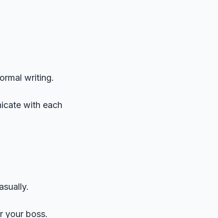
ormal writing.
icate with each
sually.
or your boss.