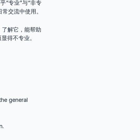
关乎“专业”与“非专
的日常交流中使用。
。
了解它，能帮助
而显得不专业。
 the general
n.