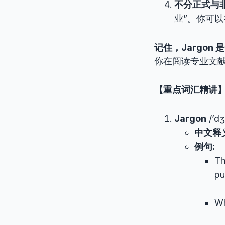
不分正式与
业”。你可以
记住，Jargo
你在阅读专业文
【重点词汇精讲
Jargon
/’dʒ
中文释
例句:
Th
pu
Wh