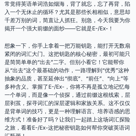
常觉得英语单词浩如烟海，背了就忘，忘了再背，陷
入一个无休止的循环？尤其是那些长相相似，意思却
千差万别的词，简直让人抓狂。别急，今天我要为你
揭开一个强大前缀的面纱——它就是E-/Ex-！
想象一下，你手上拿着一把万能钥匙，能打开无数扇
紧闭的词汇大门。这把钥匙的核心秘密，最初可能只
是简简单单的“出去”二字。但别小看它！它能帮你
从“出去”这个最基础的动作，一路理解到“优秀”这种
抽象的品质，甚至延伸出“彻底”、“前任”、“向上”等
多种含义。掌握了E-/Ex-，你将不再是孤立地记忆每
一个单词，而是像一个侦探，通过前缀这根线索，层
层剥茧，探寻词汇的深层逻辑和家族关系。这不仅仅
是背单词的技巧，更是一种理解语言、培养语感的思
维方式！准备好了吗？让我们一起踏上这场词汇探险
之旅，看看E-/Ex-这把秘密钥匙如何帮你突破英语词
汇瓶颈！