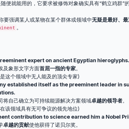
是随便就能用的，它要求被修饰对象确实具有“鹤立鸡群”
你要强调某人或某物在某个群体或领域中
无疑是最好、最
。
minent
preeminent expert on ancient Egyptian hieroglyphs
埃及象形文字方面
首屈一指的专家
。
她是这个领域中无人能及的顶尖专家)
 established itself as the preeminent leader in s
tions.
司将自己确立为可持续能源解决方案领域
卓越的领导者
。
其在该领域具有无可争议的领先地位)
ent contribution to science earned him a Nobel Pri
学
卓越的贡献
使他获得了诺贝尔奖。