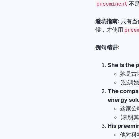
不
preeminent
避坑指南:
只有当
候，才使用
pree
例句精讲:
She is the 
她是古
(强调
The company
energy solu
这家公
(表明
His preemin
他对科