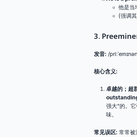
他是当
(强调
3. Preem
发音:
/priːˈemɪnən
核心含义:
卓越的；超群的；出
outstandin
强大”的。
味。
常见误区:
常常被