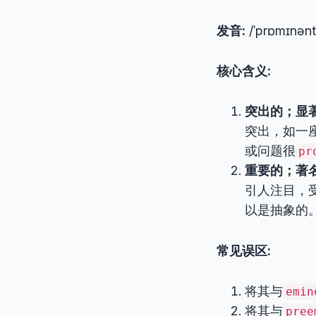
发音:
/ˈprɒmɪnənt
核心含义:
突出的；显著的；显
突出，如一
或问题很
pr
重要的；著名的 (
引人注目，
以是抽象的
常见误区:
将其与
emin
将其与
pree