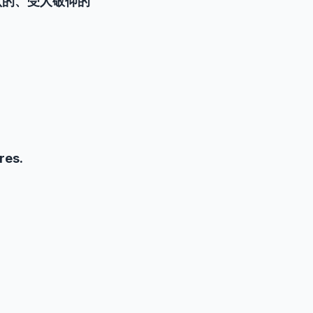
认的、受人敬仰的
res.