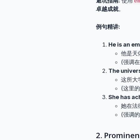
避坑指南:
使用
e
卓越成就
。
例句精讲:
He is an em
他是天
(强调
The univers
这所大
(这里
She has ach
她在法
(强调
2. Promi