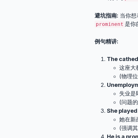
避坑指南:
当你想
是你
prominent
例句精讲:
The cathedr
这座大
(物理
Unemployme
失业是
(问题
She played 
她在新
(强调
He is a pro