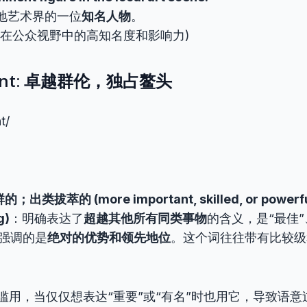
地艺术界的一位
知名人物
。
其在公众视野中的高知名度和影响力)
inent: 卓越群伦，独占鳌头
t/
类拔萃的 (more important, skilled, or powerful 
g)
：明确表达了
超越其他所有同类事物
的含义，是“最佳”
它强调的是
绝对的优势和领先地位
。这个词往往带有比较级
滥用，当仅仅想表达“重要”或“有名”时也用它，导致语意