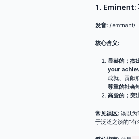
1. Emin
发音:
/ˈemɪnənt/
核心含义:
显赫的；杰出的；著
your achiev
成就、贡献
尊重的社会
高耸的；突出的 (
常见误区:
误以为
于泛泛之谈的“有