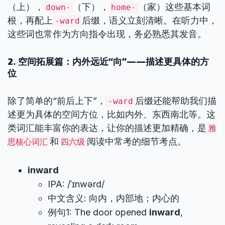
（上），
（下），
（家）这些基本词
down-
home-
根，再配上
后缀，语义立刻清晰。在听力中，
-ward
这些词也常作为方向指令出现，务必熟悉其发音。
2. 空间拓展篇：内外远近“向”——描述更具体的方
位
除了简单的“前后上下”，
后缀还能帮助我们描
-ward
述更为具体的空间方位，比如内外、东西南北等。这
类词汇能丰富你的表达，让你的描述更加精确，是
雅
和
阅读中常考的细节考点。
思核心词汇
四六级
inward
IPA: /ˈɪnwərd/
中文含义: 向内，内部地；内心的
例句1: The door opened
inward
,