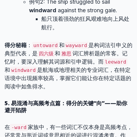
例句2: The ship struggled to sail
windward
against the strong gale.
船只顶着强劲的狂风艰难地向上风处
航行。
得分秘籍
：
和
是构词法引申义的
untoward
wayward
典型代表，是
和
词汇辨析题的常客。记
四六级
雅思
忆时，要深入理解其词源和引申逻辑。而
leeward
和
是航海或地理相关的专业词汇，在特定
windward
语境中出现频率较高，掌握它们能让你在特定话题的
阅读中如鱼得水。
5. 易混淆与高频考点篇：得分的关键“向”——助你
避开陷阱
在
家族中，有一些词汇不仅本身是高频考点，
-ward
还常常与形近词或意思相近的词进行混淆考查。作