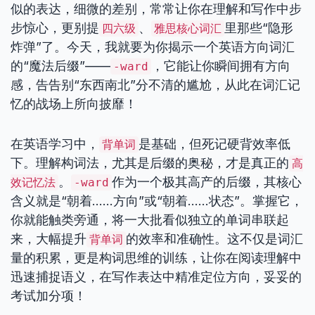
似的表达，细微的差别，常常让你在理解和写作中步
步惊心，更别提
、
里那些“隐形
四六级
雅思核心词汇
炸弹”了。今天，我就要为你揭示一个英语方向词汇
的“魔法后缀”——
，它能让你瞬间拥有方向
-ward
感，告告别“东西南北”分不清的尴尬，从此在词汇记
忆的战场上所向披靡！
在英语学习中，
是基础，但死记硬背效率低
背单词
下。理解构词法，尤其是后缀的奥秘，才是真正的
高
。
作为一个极其高产的后缀，其核心
效记忆法
-ward
含义就是“朝着……方向”或“朝着……状态”。掌握它，
你就能触类旁通，将一大批看似独立的单词串联起
来，大幅提升
的效率和准确性。这不仅是词汇
背单词
量的积累，更是构词思维的训练，让你在阅读理解中
迅速捕捉语义，在写作表达中精准定位方向，妥妥的
考试加分项！