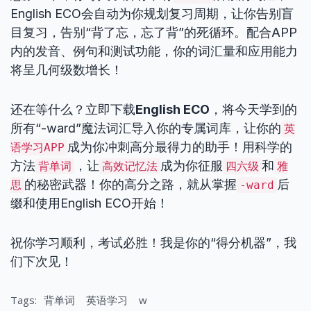
English ECO会自动为你规划复习周期，让你告别盲
目复习，告别“背了忘，忘了背”的死循环。配合APP
内的发音、例句和测试功能，你的词汇量和应用能力
将呈几何级数增长！
还在等什么？立即下载
English ECO
，将今天学到的
所有“-ward”魔法词汇导入你的专属词库，让你的
英
成为你冲刺高分最得力的助手！用科学的
语学习APP
方法
，让
成为你征服
和
背单词
高效记忆法
四六级
雅
的秘密武器！你的高分之路，就从掌握
后
思
-ward
缀和使用English ECO开始！
祝你学习顺利，考试必胜！我是你的“得分机器”，我
们下次见！
Tags:
背单词
英语学习
w