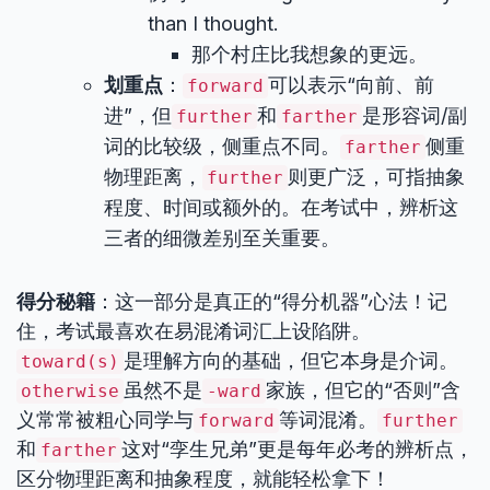
than I thought.
那个村庄比我想象的更远。
划重点
：
可以表示“向前、前
forward
进”，但
和
是形容词/副
further
farther
词的比较级，侧重点不同。
侧重
farther
物理距离，
则更广泛，可指抽象
further
程度、时间或额外的。在考试中，辨析这
三者的细微差别至关重要。
得分秘籍
：这一部分是真正的“得分机器”心法！记
住，考试最喜欢在易混淆词汇上设陷阱。
是理解方向的基础，但它本身是介词。
toward(s)
虽然不是
家族，但它的“否则”含
otherwise
-ward
义常常被粗心同学与
等词混淆。
forward
further
和
这对“孪生兄弟”更是每年必考的辨析点，
farther
区分物理距离和抽象程度，就能轻松拿下！