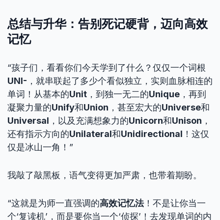
总结与升华：告别死记硬背，迈向高效
记忆
“孩子们，看看你们今天学到了什么？仅仅一个词根
UNI-
，就串联起了多少个看似独立，实则血脉相连的
单词！从基本的
Unit
，到独一无二的
Unique
，再到
凝聚力量的
Unify
和
Union
，甚至宏大的
Universe
和
Universal
，以及充满想象力的
Unicorn
和
Unison
，
还有指示方向的
Unilateral
和
Unidirectional
！这仅
仅是冰山一角！”
我敲了敲黑板，语气变得更加严肃，也带着期盼。
“这就是为师一直强调的
高效记忆法
！不是让你当一
个‘复读机’，而是要你当一个‘侦探’！去发现单词的内