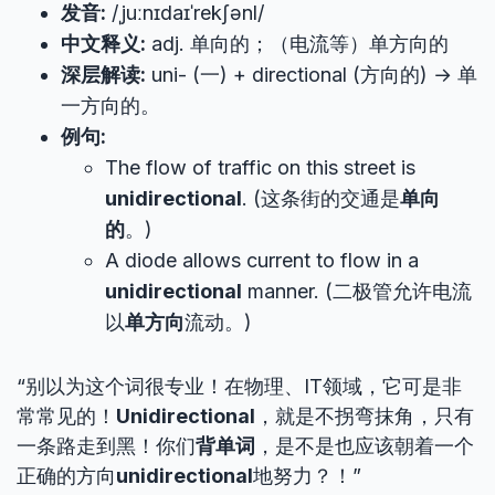
发音:
/ˌjuːnɪdaɪˈrekʃənl/
中文释义:
adj. 单向的；（电流等）单方向的
深层解读:
uni- (一) + directional (方向的) → 单
一方向的。
例句:
The flow of traffic on this street is
unidirectional
. (这条街的交通是
单向
的
。)
A diode allows current to flow in a
unidirectional
manner. (二极管允许电流
以
单方向
流动。)
“别以为这个词很专业！在物理、IT领域，它可是非
常常见的！
Unidirectional
，就是不拐弯抹角，只有
一条路走到黑！你们
背单词
，是不是也应该朝着一个
正确的方向
unidirectional
地努力？！”