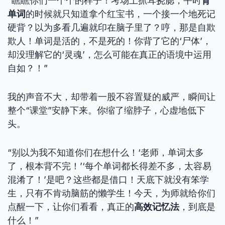
“瞧瞧你们一个个的样子！考场上抓耳挠腮，平时
背
单词
的时候就只知道拿个红宝书，一个接一个地死记
硬背？以为多看几遍就印在脑子里了？哼，那是自欺
欺人！单词是活的，不是死的！你背了它的‘尸体’，
却没理解它的‘灵魂’，怎么可能在真正的语境中运用
自如？！”
我的声音不大，却带着一股不容置疑的威严，瞬间让
整个“课堂”安静下来。你缩了缩脖子，心虚地低下
头。
“别以为我不知道你们在想什么！‘老师，单词太多
了，根本背不完！’‘每个单词都长得差不多，太容易
混淆了！’是吧？这些都是借口！天底下就没有笨学
生，只有不肯动脑筋的懒学生！今天，为师就给你们
点醒一下，让你们看看，真正的
高效记忆法
，到底是
什么！”