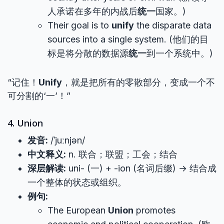
人承诺在多年的内战后
统一
国家。)
Their goal is to
unify
the disparate data
sources into a single system. (他们的目
标是将分散的数据源
统一
到一个系统中。)
“记住！
Unify
，就是把所有的零散部分，变成一个不
可分割的‘一’！”
4. Union
发音:
/ˈjuːnjən/
中文释义:
n. 联合；联盟；工会；结合
深层解读:
uni- (一) + -ion (名词后缀) → 结合成
一个整体的状态或组织。
例句:
The European
Union
promotes