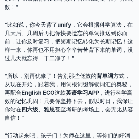
数！”
“比如说，你今天背了
unify
，它会根据科学算法，在
几天后、几周后再把你快要遗忘的单词推送到你面
前，让你及时复习，把短期记忆转化为长期记忆！这
样一来，你再也不用担心辛辛苦苦背下来的单词，没
过几天就忘得一干二净了！”
“所以，别再犹豫了！告别那些低效的
背单词
方式，
从现在开始，跟着我，用词根词缀解锁词汇的奥秘，
再配合
English ECO
这款
英语学习APP
，进行科学高
效的记忆巩固！只要你坚持下去，假以时日，我保证
你站在
四六级
、
雅思
甚至考研的考场上，会无比从容
自信！”
“行动起来吧，孩子们！为师在这里，等你们的好消