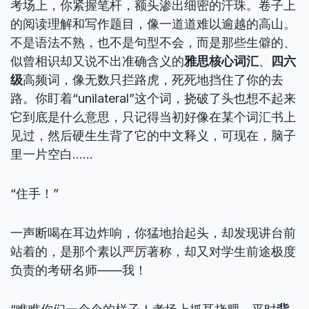
考场上，你紧握笔杆，额头渗出细密的汗珠。卷子上
的阅读理解和写作题目，像一道道难以逾越的高山。
不是语法不熟，也不是句型不会，而是那些生僻的、
似曾相识却又说不出准确含义的
雅思核心词汇
、
四六
级
高频词，像无数只拦路虎，死死地挡住了你的去
路。你盯着“unilateral”这个词，挠破了头也想不起来
它到底是什么意思，只记得当初好像在某个词汇书上
见过，然后硬生生背了它的中文释义，可现在，脑子
里一片空白……
“住手！”
一声断喝在耳边炸响，你猛地抬起头，却发现讲台前
站着的，是那个素以严厉著称，却又对学生前途极度
负责的考研名师——我！