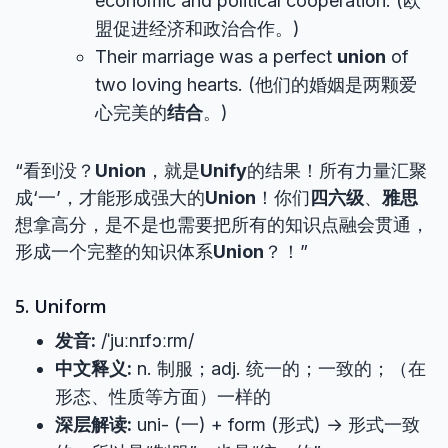
economic and political cooperation. (欧
盟促进经济和政治合作。)
Their marriage was a perfect
union
of
two loving hearts. (他们的婚姻是两颗爱
心完美的
结合
。)
“看到没？
Union
，就是
Unify
的结果！所有力量汇聚
成‘一’，才能形成强大的
Union
！你们
四六级
、
雅思
想拿高分，是不是也需要把所有的知识点融会贯通，
形成一个完整的知识体系
Union
？！”
5. Uniform
发音:
/ˈjuːnɪfɔːrm/
中文释义:
n. 制服；adj. 统一的；一致的；（在
形态、性质等方面）一样的
深层解读:
uni- (一) + form (形式) → 形式一致