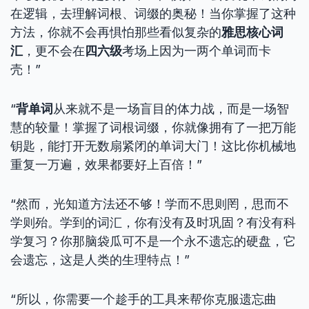
在逻辑，去理解词根、词缀的奥秘！当你掌握了这种
方法，你就不会再惧怕那些看似复杂的
雅思核心词
汇
，更不会在
四六级
考场上因为一两个单词而卡
壳！”
“
背单词
从来就不是一场盲目的体力战，而是一场智
慧的较量！掌握了词根词缀，你就像拥有了一把万能
钥匙，能打开无数扇紧闭的单词大门！这比你机械地
重复一万遍，效果都要好上百倍！”
“然而，光知道方法还不够！学而不思则罔，思而不
学则殆。学到的词汇，你有没有及时巩固？有没有科
学复习？你那脑袋瓜可不是一个永不遗忘的硬盘，它
会遗忘，这是人类的生理特点！”
“所以，你需要一个趁手的工具来帮你克服遗忘曲