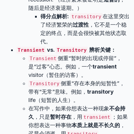
随后是经济衰退期。）
得分点解析:
在这里突出
transitory
了经济繁荣的
过渡性
，它不是一个稳
定的终点，而是会很快被其他状态取
代。
vs.
辨析关键：
Transient
Transitory
侧重“暂时的出现或停留”，
Transient
是“过客”心态。例如，一个
transient
visitor（暂住的访客）。
侧重“存在本身的短暂性”，
Transitory
带有“无常”意味。例如，
transitory
life（短暂的人生）。
在写作中，如果你想表达一种现象
不会持
久
，只是
暂时存在
，用
；如果
transient
你想表达一种事物
本质上就是不长久的
，
迟早会消逝，用
。
transitory