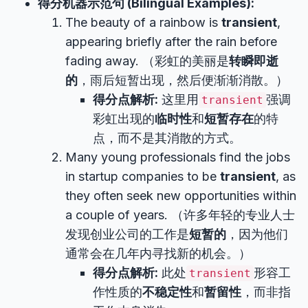
得分机器示范句 (Bilingual Examples):
The beauty of a rainbow is
transient
,
appearing briefly after the rain before
fading away. （彩虹的美丽是
转瞬即逝
的
，雨后短暂出现，然后便渐渐消散。）
得分点解析:
这里用
强调
transient
彩虹出现的
临时性
和
短暂存在
的特
点，而不是其消散的方式。
Many young professionals find the jobs
in startup companies to be
transient
, as
they often seek new opportunities within
a couple of years. （许多年轻的专业人士
发现创业公司的工作是
短暂的
，因为他们
通常会在几年内寻找新的机会。）
得分点解析:
此处
形容工
transient
作性质的
不稳定性
和
暂留性
，而非指