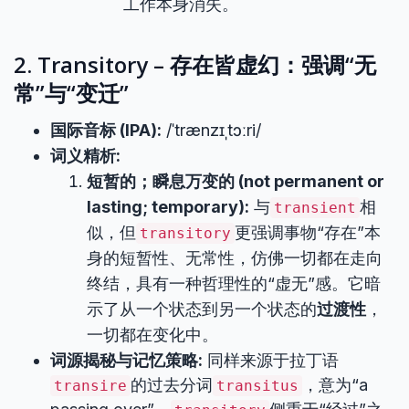
工作本身消失。
2. Transitory – 存在皆虚幻：强调“无
常”与“变迁”
国际音标 (IPA):
/ˈtrænzɪˌtɔːri/
词义精析:
短暂的；瞬息万变的 (not permanent or
lasting; temporary):
与
相
transient
似，但
更强调事物“存在”本
transitory
身的短暂性、无常性，仿佛一切都在走向
终结，具有一种哲理性的“虚无”感。它暗
示了从一个状态到另一个状态的
过渡性
，
一切都在变化中。
词源揭秘与记忆策略:
同样来源于拉丁语
的过去分词
，意为“a
transire
transitus