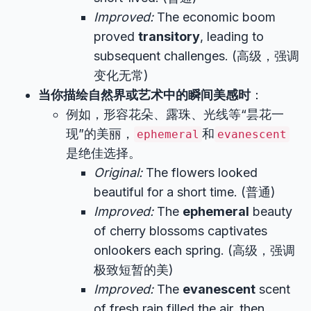
Improved:
The economic boom
proved
transitory
, leading to
subsequent challenges. (高级，强调
变化无常)
当你描绘自然界或艺术中的瞬间美感时
：
例如，形容花朵、露珠、光线等“昙花一
现”的美丽，
和
ephemeral
evanescent
是绝佳选择。
Original:
The flowers looked
beautiful for a short time. (普通)
Improved:
The
ephemeral
beauty
of cherry blossoms captivates
onlookers each spring. (高级，强调
极致短暂的美)
Improved:
The
evanescent
scent
of fresh rain filled the air, then