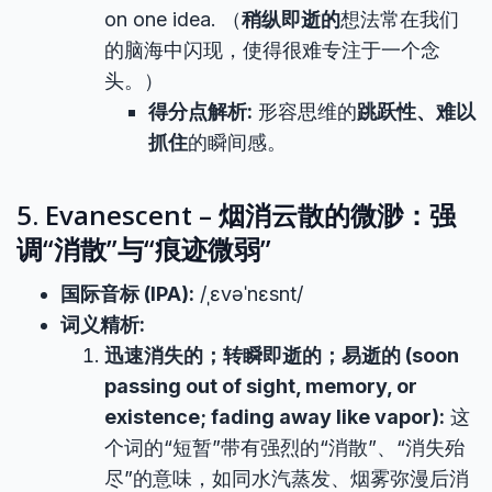
on one idea. （
稍纵即逝的
想法常在我们
的脑海中闪现，使得很难专注于一个念
头。）
得分点解析:
形容思维的
跳跃性、难以
抓住
的瞬间感。
5. Evanescent – 烟消云散的微渺：强
调“消散”与“痕迹微弱”
国际音标 (IPA):
/ˌɛvəˈnɛsnt/
词义精析:
迅速消失的；转瞬即逝的；易逝的 (soon
passing out of sight, memory, or
existence; fading away like vapor):
这
个词的“短暂”带有强烈的“消散”、“消失殆
尽”的意味，如同水汽蒸发、烟雾弥漫后消