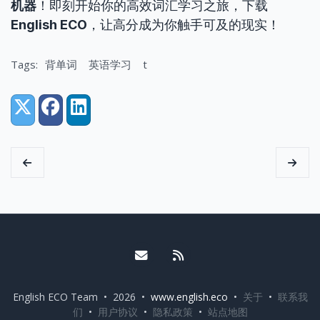
机器
！即刻开始你的高效词汇学习之旅，下载
English ECO
，让高分成为你触手可及的现实！
Tags:
背单词
英语学习
t
Share:
X (Twitter)
Facebook
LinkedIn
Email me
RSS
English ECO Team • 2026 •
www.english.eco
•
关于
•
联系我
们
•
用户协议
•
隐私政策
•
站点地图