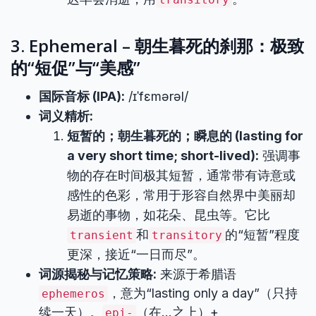
3. Ephemeral – 朝生暮死的刹那：极致
的“短促”与“美感”
国际音标 (IPA):
/ɪˈfɛmərəl/
词义精析:
短暂的；朝生暮死的；瞬息的 (lasting for
a very short time; short-lived):
强调事
物的存在时间极其短暂，通常带有诗意或
感性的色彩，常用于形容自然界中美丽却
易逝的事物，如花朵、昆虫等。它比
和
的“短暂”程度
transient
transitory
更深，接近“一日而尽”。
词源揭秘与记忆策略:
来源于希腊语
，意为“lasting only a day”（只持
ephemeros
续一天）。
（在…之上）+
epi-