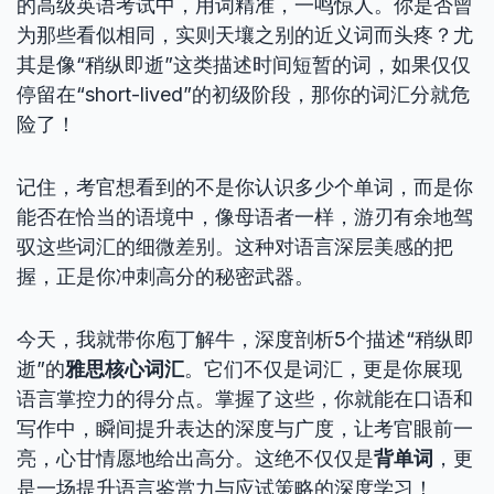
的高级英语考试中，用词精准，一鸣惊人。你是否曾
为那些看似相同，实则天壤之别的近义词而头疼？尤
其是像“稍纵即逝”这类描述时间短暂的词，如果仅仅
停留在“short-lived”的初级阶段，那你的词汇分就危
险了！
记住，考官想看到的不是你认识多少个单词，而是你
能否在恰当的语境中，像母语者一样，游刃有余地驾
驭这些词汇的细微差别。这种对语言深层美感的把
握，正是你冲刺高分的秘密武器。
今天，我就带你庖丁解牛，深度剖析5个描述“稍纵即
逝”的
雅思核心词汇
。它们不仅是词汇，更是你展现
语言掌控力的得分点。掌握了这些，你就能在口语和
写作中，瞬间提升表达的深度与广度，让考官眼前一
亮，心甘情愿地给出高分。这绝不仅仅是
背单词
，更
是一场提升语言鉴赏力与应试策略的深度学习！