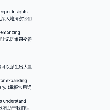
eper insights
更深入地洞察它们
emorizing
能让记忆难词变得
缀可以派生出大量
 for expanding
bulary. (掌握常用
词
)
us understand
为“看”，这有助于我们理