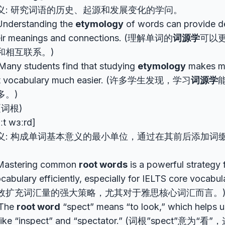
义: 研究词语的历史、起源和发展变化的学问。
nderstanding the
etymology
of words can provide de
heir meanings and connections. (理解单词的
词源学
可以
和相互联系。)
any students find that studying
etymology
makes m
ult vocabulary much easier. (许多学生发现，学习
词源学
多。)
(词根)
uːt wɜːrd]
义: 构成单词基本意义的最小单位，通过在其前后添加词
Mastering common
root words
is a powerful strategy
cabulary efficiently, especially for IELTS core voca
效扩充词汇量的强大策略，尤其对于雅思核心词汇而言。
The
root word
“spect” means “to look,” which helps 
 like “inspect” and “spectator.” (词根”spect”意