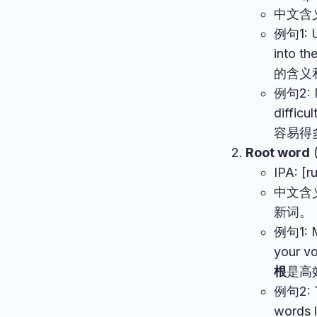
中文含
例句1: U
into t
的含义
例句2: M
diffic
容易得
Root word
IPA: [r
中文含
新词。
例句1: 
your vo
根
是高
例句2: 
words