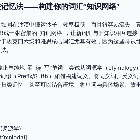
记忆法——构建你的词汇“知识网络”
，如同在沙漠中搬运沙子，效率极低，而且很容易流失。真
织成一张密集的“知识网络”，让新词汇与旧知识相互连接
对于攻克四六级和雅思核心词汇尤其有效，因为这些考试
用法。
停止单纯地“看-读-写”单词！尝试从词源学（Etymolog
）、词缀（Prefix/Suffix）如何构建词义。将同义词、反
行归类记忆。甚至可以结合语境，将单词与具体场景、故
(词源学)
ɛtɪˈmɒlədʒi]