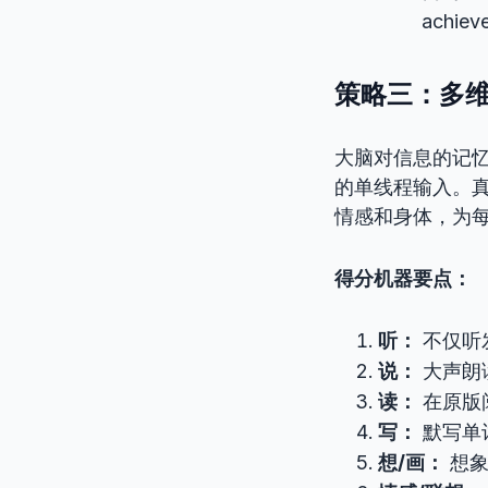
achi
策略三：多维
大脑对信息的记
的单线程输入。真
情感和身体，为每
得分机器要点：
听：
不仅听
说：
大声朗
读：
在原版
写：
默写单
想/画：
想象