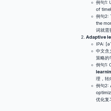
例句1: U
of tim
例句2: T
the mo
词就需
Adaptive l
IPA: [ə
中文含
策略的
例句1: Ou
learni
理，转
例句2: A
optim
优化复