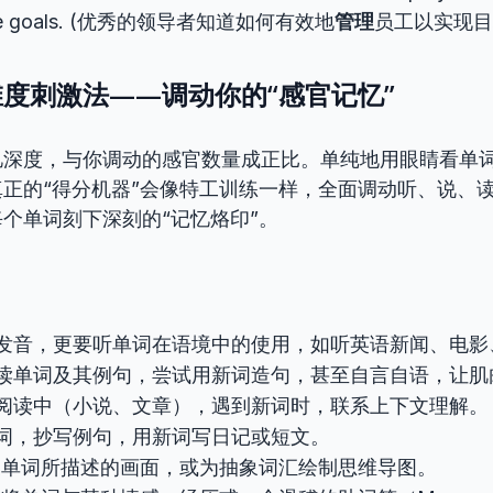
eve goals. (优秀的领导者知道如何有效地
管理
员工以实现目
度刺激法——调动你的“感官记忆”
忆深度，与你调动的感官数量成正比。单纯地用眼睛看单
正的“得分机器”会像特工训练一样，全面调动听、说、
个单词刻下深刻的“记忆烙印”。
发音，更要听单词在语境中的使用，如听英语新闻、电影
读单词及其例句，尝试用新词造句，甚至自言自语，让肌
阅读中（小说、文章），遇到新词时，联系上下文理解。
词，抄写例句，用新词写日记或短文。
单词所描述的画面，或为抽象词汇绘制思维导图。