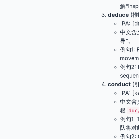
解“ins
deduce
(推
IPA: [dɪ
中文含
导”。
例句1: Fr
move
例句2: B
sequ
conduct
(
IPA: [k
中文含
根
duc
例句1: T
队将对
例句2: G