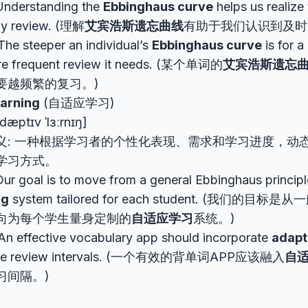
nderstanding the
Ebbinghaus curve
helps us realize
ely review. (理解
艾宾浩斯遗忘曲线
有助于我们认识到及时
he steeper an individual’s
Ebbinghaus curve
is for a
re frequent review it needs. (某个单词的
艾宾浩斯遗忘
要越频繁的复习。)
earning
(自适应学习)
ˈdæptɪv ˈlɜːrnɪŋ]
义: 一种根据学习者的个性化表现、需求和学习进度，动
学习方式。
r goal is to move from a general Ebbinghaus principl
ng
system tailored for each student. (我们的
向为每个学生量身定制的
自适应学习
系统。)
n effective vocabulary app should incorporate
adapt
ize review intervals. (一个有效的背单词APP应该融入
自
习间隔。)