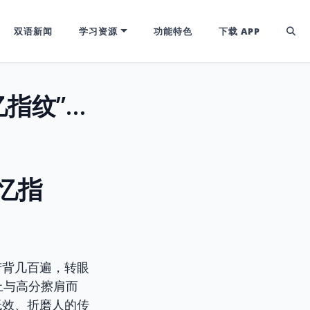
双语新闻
学习资源
功能特色
下载 APP
Ebbinghaus智慧升级：掌握你的“记忆指纹”，定制化高效背单词秘诀！
记忆指
苦背几百遍，转眼
上与高分擦肩而
低效、折磨人的传