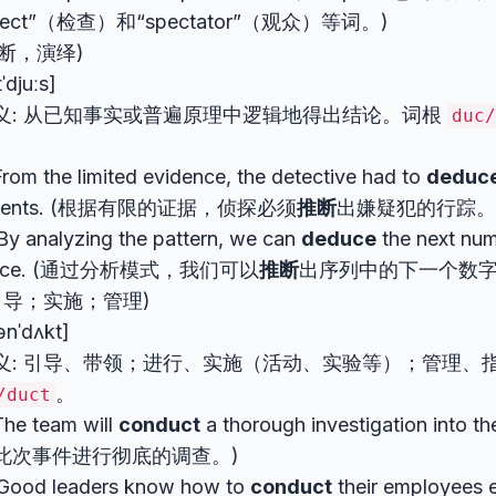
pect”（检查）和“spectator”（观众）等词。)
断，演绎)
ˈdjuːs]
义: 从已知事实或普遍原理中逻辑地得出结论。词根
duc/
om the limited evidence, the detective had to
deduc
ments. (根据有限的证据，侦探必须
推断
出嫌疑犯的行踪。
y analyzing the pattern, we can
deduce
the next num
ence. (通过分析模式，我们可以
推断
出序列中的下一个数字
引导；实施；管理)
ənˈdʌkt]
义: 引导、带领；进行、实施（活动、实验等）；管理、
。
/duct
he team will
conduct
a thorough investigation into t
此次事件进行彻底的调查。)
ood leaders know how to
conduct
their employees e