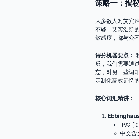
策略一：揭秘
大多数人对艾宾浩
不够。艾宾浩斯
敏感度，都与众不
得分机器要点：
反，我们需要通
忘，对另一些词却
定制化高效记忆
核心词汇精讲：
Ebbinghaus
IPA: [ˈ
中文含