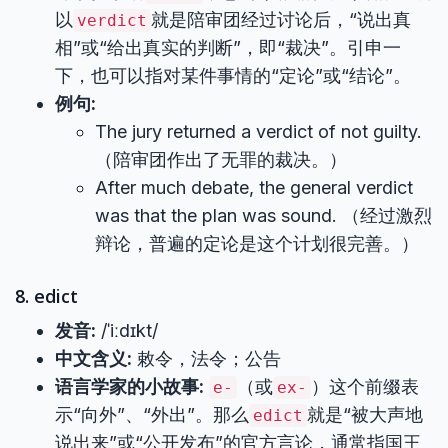
以
就是陪审团经过讨论后，“说出真
verdict
相”或“给出真实的判断”，即“裁决”。引申一
下，也可以指对某件事情的“定论”或“结论”。
例句:
The jury returned a verdict of not guilty.
（陪审团作出了无罪的裁决。）
After much debate, the general verdict
was that the plan was sound. （经过激烈
辩论，普遍的定论是这个计划很完善。）
8. edict
发音:
/ˈiːdɪkt/
中文含义:
敕令，法令；公告
语言学家的小故事:
（或
）这个前缀表
e-
ex-
示“向外”、“外出”。那么
就是“被大声地
edict
说出来”或“公开发布”的官方言论，通常指国王