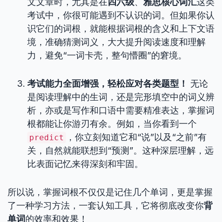
文文章时，尤其是在
四六级
、
雅思核心词汇
这类
考试中，你很可能遇到不认识的词。但如果你认
识它们的词根，就能根据词根的含义和上下文语
境，准确猜测词义，大大提升阅读速度和理解
力，避免“一词卡壳，整句懵圈”的窘境。
考试能力全面增强，轻松应对各类题型！
无论
是阅读理解中的生词，还是完形填空中的词义辨
析，亦或是写作和口语中需要精准表达，掌握词
根都能让你游刃有余。例如，当你看到一个
，你立刻知道它和“说”以及“之前”有
predict
关，自然就能联想到“预测”。这种深层理解，远
比表面记忆来得深刻和牢固。
所以说，掌握词根不仅仅是记住几个单词，更是掌握
了一种学习方法，一套认知工具，它将彻底改变你
背
单词
的效率和效果！