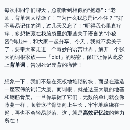
每次和同学们聊天，总能听到相似的“抱怨”：“老
师，背单词太枯燥了！”“为什么我总是记不住？”“好
不容易记住的词，过几天又忘了！”听得我心里直痒
痒，多想把藏在我脑袋里的那些关于语言的“小秘
密”掏出来，和大家一起分享。今天，我就不卖关子
了，要带大家走进一个奇妙的语言世界，解开一个强
大的词根家族——「dict」的秘密，保证让你从此爱
上
背单词
，告别死记硬背的痛苦！
想象一下，我们不是在死板地堆砌砖块，而是在建造
一座宏伟的词汇大厦。而词根，就是这座大厦的地基
和钢筋骨架。一旦你掌握了它们，无数的单词就会像
藤蔓一样，顺着这些骨架向上生长，牢牢地缠绕在一
起，再也不会轻易脱落。这，就是
高效记忆法
的魅力
所在！