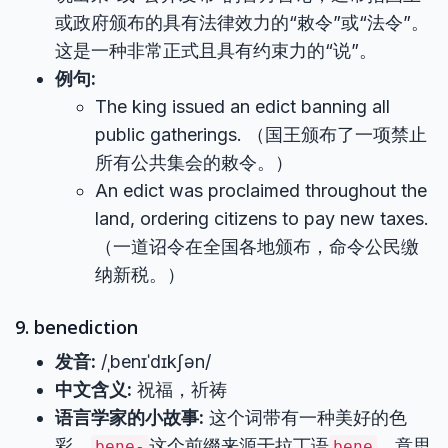
或政府颁布的具有法律效力的“敕令”或“法令”。
这是一种非常正式且具有约束力的“说”。
例句:
The king issued an edict banning all
public gatherings. （国王颁布了一项禁止
所有公共集会的敕令。）
An edict was proclaimed throughout the
land, ordering citizens to pay new taxes.
（一道诏令在全国各地颁布，命令公民缴
纳新税。）
9. benediction
发音:
/ˌbenɪˈdɪkʃən/
中文含义:
祝福，祈祷
语言学家的小故事:
这个词带有一种美好的色
彩。
这个前缀来源于拉丁语
，意思
bene-
bene