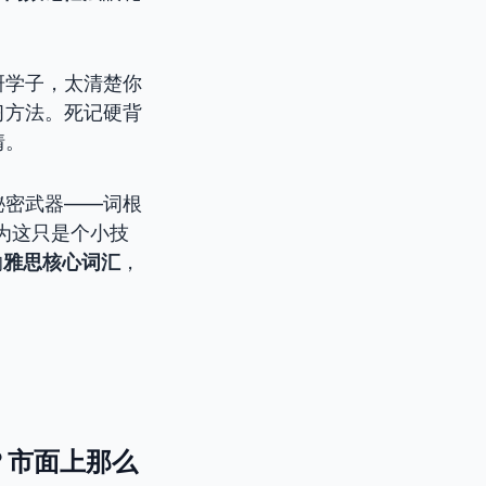
研学子，太清楚你
习方法。死记硬背
情。
秘密武器——词根
为这只是个小技
的
雅思核心词汇
，
！
？市面上那么