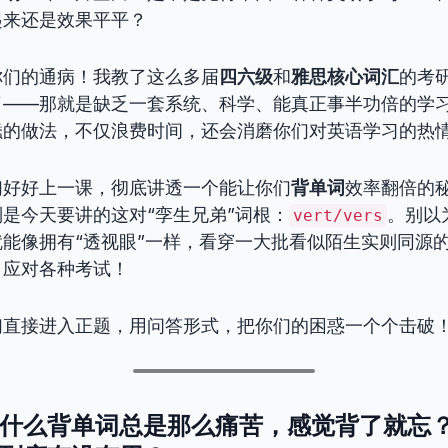
起来还是效果平平？
你们的通病！我教了这么多届
四六级
和
雅思核心词汇
的考
了——那就是缺乏一套系统、科学、能真正事半功倍的学
蠢的做法，不仅浪费时间，还会消磨你们对英语学习的热
们好好上一课，彻底讲透一个能让你们
背单词
效率翻倍的
是今天要讲的这对“孪生兄弟”词根：
。别以
vert/vers
能像拥有“透视眼”一样，看穿一大批看似陌生实则同源
，应对各种考试！
们直接进入正题，用问答形式，把你们的困惑一个个击破
，为什么背单词总是那么痛苦，感觉背了就忘