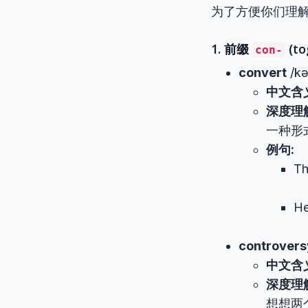
为了方便你们理
1. 前缀
(to
con-
convert
/kə
中文含
深度理
一种形
例句:
Th
H
controvers
中文含
深度理
想想两