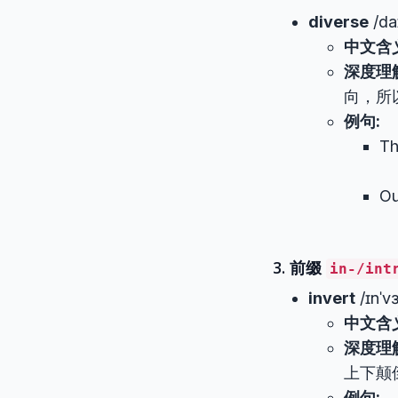
diverse
/daɪ
中文含
深度理
向，所
例句:
Th
Ou
3. 前缀
in-/int
invert
/ɪnˈvɜ
中文含
深度理
上下颠
例句: