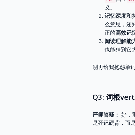
义。
记忆深度和
么意思，还
正的
高效记
阅读理解能
也能猜到它
别再给我抱怨单
Q3: 词根v
严师答疑：
好，
是死记硬背，而是