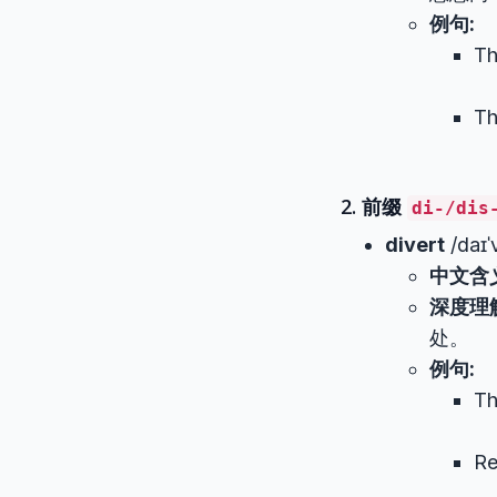
例句:
Th
Th
2. 前缀
di-/dis
divert
/daɪˈv
中文含
深度理
处。
例句:
Th
Re