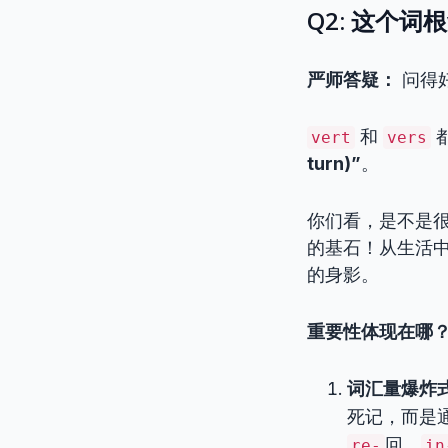
Q2: 这个词
严师答疑：
问得
和
vert
vers
turn)”
。
你们看，是不是很
的基石！从生活
的身影。
重要性体现在哪
词汇量爆炸
死记，而是
回，
re-
in