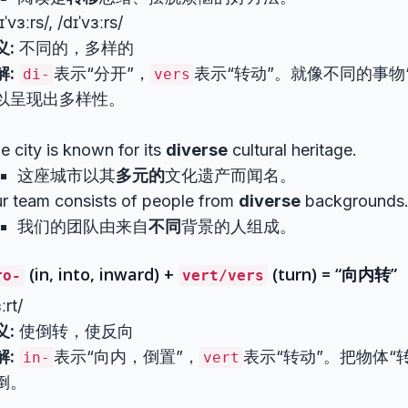
ˈvɜːrs/, /dɪˈvɜːrs/
义:
不同的，多样的
解:
表示“分开”，
表示“转动”。就像不同的事物
di-
vers
以呈现出多样性。
e city is known for its
diverse
cultural heritage.
这座城市以其
多元的
文化遗产而闻名。
r team consists of people from
diverse
backgrounds
我们的团队由来自
不同
背景的人组成。
(in, into, inward) +
(turn) = “向内转”
ro-
vert/vers
ːrt/
义:
使倒转，使反向
解:
表示“向内，倒置”，
表示“转动”。把物体“
in-
vert
倒。