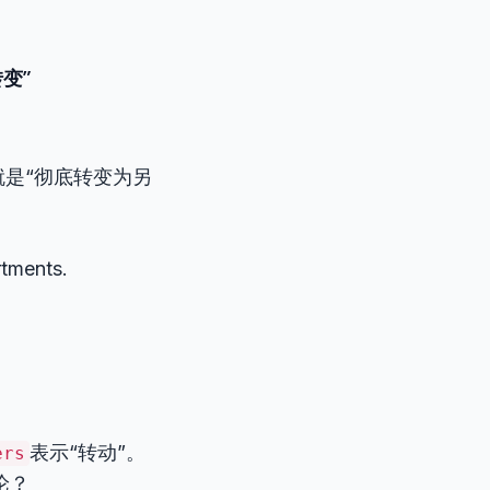
转变”
就是“彻底转变为另
rtments.
表示“转动”。
ers
论？