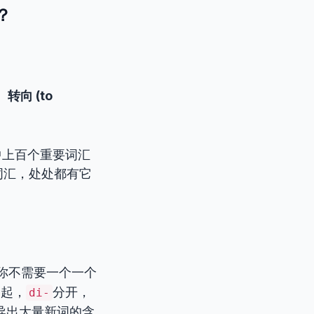
？
转向 (to
中上百个重要词汇
词汇，处处都有它
你不需要一个一个
一起，
分开，
di-
导出大量新词的含