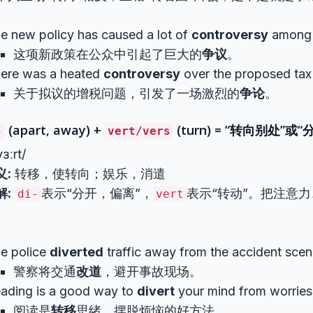
e new policy has caused a lot of
controversy
among t
这项新政策在公众中引起了巨大的
争议
。
ere was a heated
controversy
over the proposed tax 
关于拟议的增税问题，引发了一场激烈的
争论
。
(apart, away) +
(turn) = “转向别处”或“
-
vert/vers
ɜːrt/
义:
转移，使转向；娱乐，消遣
解:
表示“分开，偏离”，
表示“转动”。把注意力
di-
vert
e police
diverted
traffic away from the accident scen
警察将交通
改道
，避开事故现场。
ading is a good way to
divert
your mind from worries
阅读是
转移
思绪、摆脱烦恼的好方法。