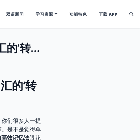
双语新闻
学习资源
功能特色
下载 APP
掌握词根vert/vers，解锁英语高分词汇的‘转向’秘密 (CET4/6 & IELTS)
词汇的‘转
，你们很多人一提
节。是不是觉得单
和
高效记忆法
眼花