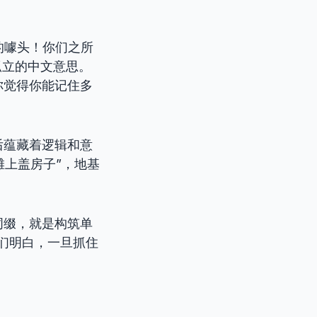
的噱头！你们之所
孤立的中文意思。
你觉得你能记住多
后蕴藏着逻辑和意
滩上盖房子”，地基
词缀，就是构筑单
们明白，一旦抓住