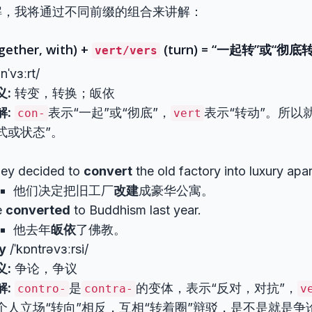
解，我将通过不同前缀的组合来讲解：
gether, with) +
(turn) = “一起转”或“彻底
vert/vers
nˈvɜːrt/
义:
转变，转换；皈依
解:
表示“一起”或“彻底”，
表示“转动”。所以
con-
vert
式或状态”。
ey decided to
convert
the old factory into luxury apa
他们决定把旧工厂
改建
成豪华公寓。
e
converted
to Buddhism last year.
他去年
皈依
了佛教。
y
/ˈkɒntrəvɜːrsi/
义:
争论，争议
解:
是
的变体，表示“反对，对抗”，
contro-
contra-
v
个人立场“转向”相反，互相“转着圈”辩驳，是不是就是争