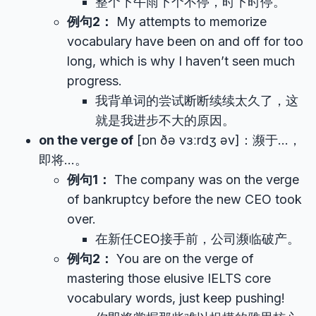
整个下午雨下个不停，时下时停。
例句2：
My attempts to memorize
vocabulary have been on and off for too
long, which is why I haven’t seen much
progress.
我背单词的尝试断断续续太久了，这
就是我进步不大的原因。
on the verge of
[ɒn ðə vɜːrdʒ əv]：濒于…，
即将…。
例句1：
The company was on the verge
of bankruptcy before the new CEO took
over.
在新任CEO接手前，公司濒临破产。
例句2：
You are on the verge of
mastering those elusive IELTS core
vocabulary words, just keep pushing!