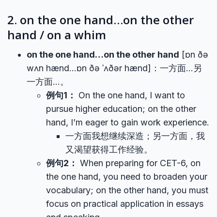
2. on the one hand…on the other
hand / on a whim
on the one hand…on the other hand
[ɒn ðə
wʌn hænd…ɒn ðə ˈʌðər hænd]：一方面…另
一方面…。
例句1：
On the one hand, I want to
pursue higher education; on the other
hand, I’m eager to gain work experience.
一方面我想继续深造；另一方面，我
又渴望获得工作经验。
例句2：
When preparing for CET-6, on
the one hand, you need to broaden your
vocabulary; on the other hand, you must
focus on practical application in essays