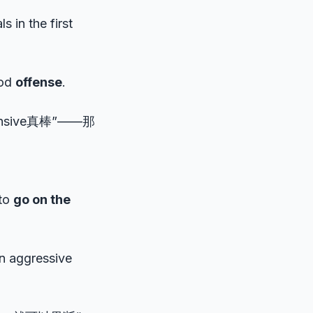
s in the first
ood
offense
.
sive真棒”——那
 to
go on the
n aggressive