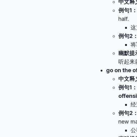
中文释
例句1
half.
这
例句2
将
幽默提
听起来
go on the o
中文释
例句1
offens
经
例句2
new ma
公