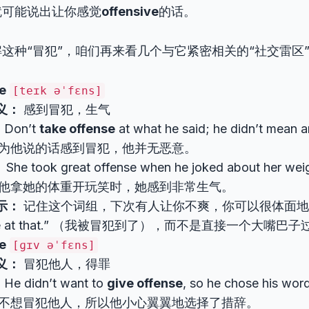
就可能说出让你感觉
offensive
的话。
这种“冒犯”，咱们再来看几个与它紧密相关的“社交雷区
e
[teɪk əˈfɛns]
义：
感到冒犯，生气
：
Don’t
take offense
at what he said; he didn’t mean 
为他说的话感到冒犯，他并无恶意。
：
She took great offense when he joked about her weig
他拿她的体重开玩笑时，她感到非常生气。
示：
记住这个词组，下次有人让你不爽，你可以很体面地告诉他
nse at that.” （我被冒犯到了），而不是直接一个大嘴巴
e
[ɡɪv əˈfɛns]
义：
冒犯他人，得罪
：
He didn’t want to
give offense
, so he chose his word
不想冒犯他人，所以他小心翼翼地选择了措辞。