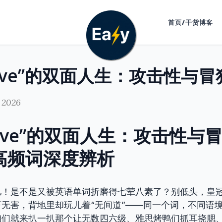
首页/干货博客
 2026
nsive”的双面人生：攻击性与
/6高频词深度辨析
儿！是不是又被英语单词折磨得七荤八素了？别低头，皇
无害，背地里却玩儿着“无间道”——同一个词，不同语
咱们就来扒一扒那个让无数四六级、雅思烤鸭们抓耳挠腮