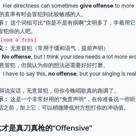
：
Her directness can sometimes
give offense
to more 
的直率有时会冒犯到比较敏感的人。
示：
这个词组可比“你是不是有病啊”文明多了，学着用它
冒犯你的人吧。
[noʊ əˈfɛns]
义：
无意冒犯（常用于缓和语气，提前声明）
：
No offense
, but I think your idea needs a lot more wo
意冒犯，但我认为你的想法还需要好好打磨。
：
I have to say this,
no offense
, but your singing is rea
.
得说实话，无意冒犯，但你今晚唱歌真的跑调了。
示：
这是一个非常好用的“免责声明”，在你准备说一些
话之前，加上它，可以稍微降低对方想打你的冲动值。
才是真刀真枪的“Offensive”