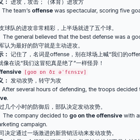
义：
进攻，攻击；（体育）进攻方
：
The team’s
offense
was spectacular, scoring five goal
支球队的进攻非常精彩，上半场就进了五个球。
：
The general believed that the best defense was a g
军认为最好的防守就是主动进攻。
示：
记住了，名词是offense，别在球场上喊“我们的offen
就像在说“我们这冒犯真是绝了”一样怪异！
ffensive
[ɡoʊ ɒn ðɪ əˈfɛnsɪv]
义：
发动攻势，转守为攻
：
After several hours of defending, the troops decided
ive
.
过几个小时的防御后，部队决定发动攻势。
：
The company decided to
go on the offensive
with a
rketing campaign.
司决定通过一场激进的新营销活动来发动攻势。