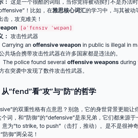
示：
这是一个很酷的词组，当你觉得被动挨打不是办法时，
e offensive”！比如，在
雅思核心词汇
的学习中，与其被动
出击，攻克难关！
weapon
[əˈfɛnsɪv ˈwɛpən]
义：
攻击性武器
：
Carrying an
offensive weapon
in public is illegal in 
公共场合携带攻击性武器在许多国家都是违法的。
：
The police found several
offensive weapons
during 
方在突袭中发现了数件攻击性武器。
从“fend”看“攻”与“防”的哲学
ensive”的双重性格有点意思？别急，它的身世背景更能
ve”这个词，和“防御”的“defensive”是亲兄弟，它们都来
s”，意为“to strike, to push”（击打，推动）。是不
“防御”两朵花！