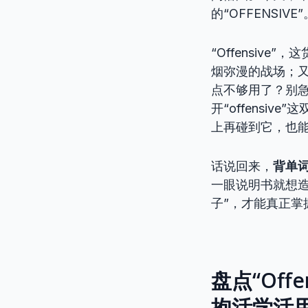
的“OFFENSIVE”
“Offensiv
烟弥漫的战场；又
点不够用了？别
开“offens
上再碰到它，也
话说回来，
背单
一眼说明书就想造
子”，才能真正
盘点“Of
抱活学活