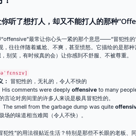
让你听了想打人，却又不能打人的那种“Offens
offensive”最常让你心头一紧的那个意思——“冒犯性的
出现，往往伴随着尴尬、不爽，甚至愤怒。它描绘的是那种
嗯，别笑，有时候真的会）让你感到不舒服、不被尊重。
[əˈfɛnsɪv]
义：
冒犯性的，无礼的，令人不快的
：
His comments were deeply
offensive
to many people
的言论对房间里的许多人来说是极具冒犯性的。
：
The smell from the garbage dump was quite
offensi
圾场的味道相当难闻（令人不快）。
冒犯性”的用法很贴近生活？特别是那些不长眼的老板、