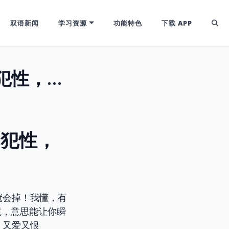
双语新闻
学习资源
功能特色
下载 APP
“Offensive”的双面人生：攻击性与冒犯性，CET4/6高频词深度辨析
冒犯性，
冠会掉！我懂，有
境，意思能让你瞬
、又爱又恨