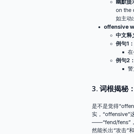
幽默提
on th
如主动
offensive 
中文释
例句1
在
例句2
警
3. 词根揭秘：
是不是觉得“off
实，“offensi
——“fend/fen
然能长出“攻击”和