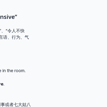
ive”
”、“令人不快
言语、行为、气
 in the room.
ve
.
同事或者七大姑八